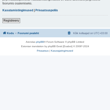
foorumis osalemiseks.
Kasutamistingimused
|
Privaatsuspoliis
Registreeru
Kodu
Foorumi pealeht
Kõik kellaajad on
UTC+03:00
Arendas
phpBB
® Forum Software © phpBB Limited
Estonian translation by phpBB Eesti [Exabot] © 2008*-2024
Privaatsus
|
Kasutajatingimused