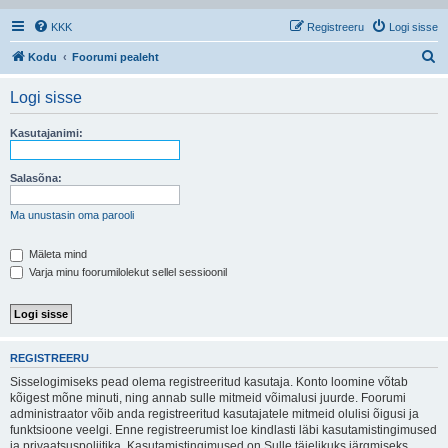
KKK
Registreeru
Logi sisse
O
Kodu
Foorumi pealeht
t
Logi sisse
s
i
Kasutajanimi:
Salasõna:
Ma unustasin oma parooli
Mäleta mind
Varja minu foorumilolekut sellel sessioonil
REGISTREERU
Sisselogimiseks pead olema registreeritud kasutaja. Konto loomine võtab
kõigest mõne minuti, ning annab sulle mitmeid võimalusi juurde. Foorumi
administraator võib anda registreeritud kasutajatele mitmeid olulisi õigusi ja
funktsioone veelgi. Enne registreerumist loe kindlasti läbi kasutamistingimused
ja privaatsuspoliitika. Kasutamistingimused on Sulle täielikuks järgmiseks