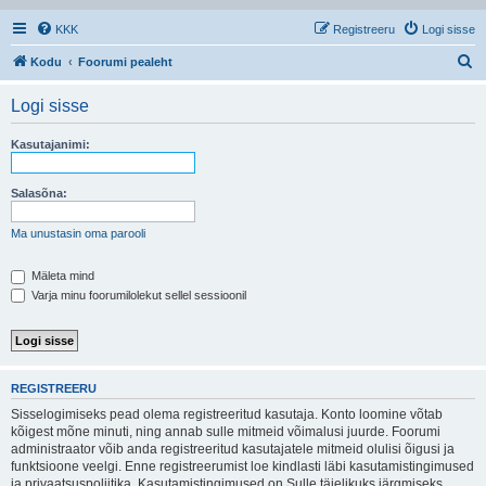
KKK
Registreeru
Logi sisse
O
Kodu
Foorumi pealeht
t
Logi sisse
s
i
Kasutajanimi:
Salasõna:
Ma unustasin oma parooli
Mäleta mind
Varja minu foorumilolekut sellel sessioonil
REGISTREERU
Sisselogimiseks pead olema registreeritud kasutaja. Konto loomine võtab
kõigest mõne minuti, ning annab sulle mitmeid võimalusi juurde. Foorumi
administraator võib anda registreeritud kasutajatele mitmeid olulisi õigusi ja
funktsioone veelgi. Enne registreerumist loe kindlasti läbi kasutamistingimused
ja privaatsuspoliitika. Kasutamistingimused on Sulle täielikuks järgmiseks