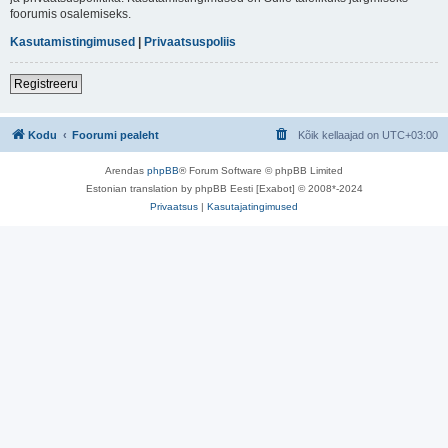
foorumis osalemiseks.
Kasutamistingimused
|
Privaatsuspoliis
Registreeru
Kodu
Foorumi pealeht
Kõik kellaajad on
UTC+03:00
Arendas
phpBB
® Forum Software © phpBB Limited
Estonian translation by phpBB Eesti [Exabot] © 2008*-2024
Privaatsus
|
Kasutajatingimused