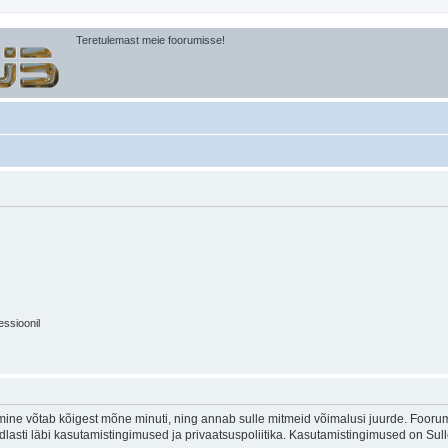
Teretulemast meie foorumisse!
essioonil
ine võtab kõigest mõne minuti, ning annab sulle mitmeid võimalusi juurde. Foorumi
indlasti läbi kasutamistingimused ja privaatsuspoliitika. Kasutamistingimused on Su