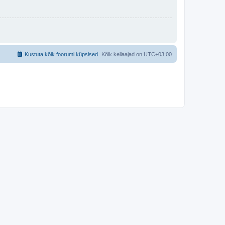
Kustuta kõik foorumi küpsised
Kõik kellaajad on
UTC+03:00