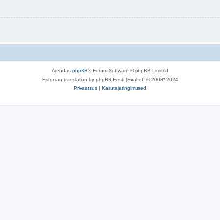
Arendas
phpBB
® Forum Software © phpBB Limited
Estonian translation by phpBB Eesti [Exabot] © 2008*-2024
Privaatsus
|
Kasutajatingimused