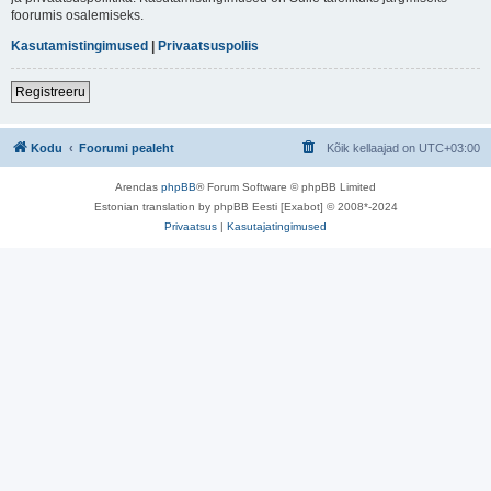
foorumis osalemiseks.
Kasutamistingimused
|
Privaatsuspoliis
Registreeru
Kodu
Foorumi pealeht
Kõik kellaajad on
UTC+03:00
Arendas
phpBB
® Forum Software © phpBB Limited
Estonian translation by phpBB Eesti [Exabot] © 2008*-2024
Privaatsus
|
Kasutajatingimused