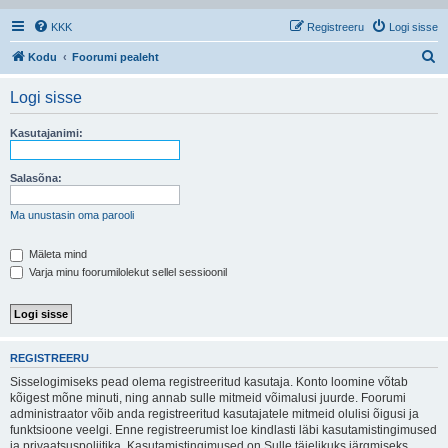
KKK
Registreeru
Logi sisse
O
Kodu
Foorumi pealeht
t
Logi sisse
s
i
Kasutajanimi:
Salasõna:
Ma unustasin oma parooli
Mäleta mind
Varja minu foorumilolekut sellel sessioonil
REGISTREERU
Sisselogimiseks pead olema registreeritud kasutaja. Konto loomine võtab
kõigest mõne minuti, ning annab sulle mitmeid võimalusi juurde. Foorumi
administraator võib anda registreeritud kasutajatele mitmeid olulisi õigusi ja
funktsioone veelgi. Enne registreerumist loe kindlasti läbi kasutamistingimused
ja privaatsuspoliitika. Kasutamistingimused on Sulle täielikuks järgmiseks