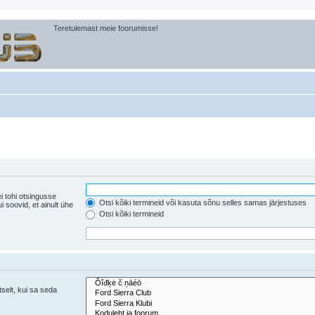
Teretulemast meie foorumisse!
i tohi otsingusse
Otsi kõiki termineid või kasuta sõnu selles samas järjestuses
ühe
Otsi kõiki termineid
tselt, kui sa seda