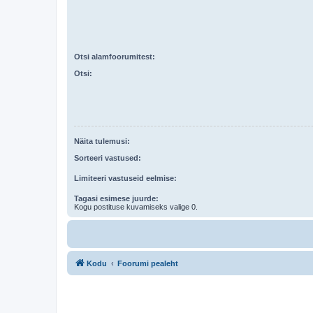
Otsi alamfoorumitest:
Otsi:
Näita tulemusi:
Sorteeri vastused:
Limiteeri vastuseid eelmise:
Tagasi esimese juurde:
Kogu postituse kuvamiseks valige 0.
Kodu
Foorumi pealeht