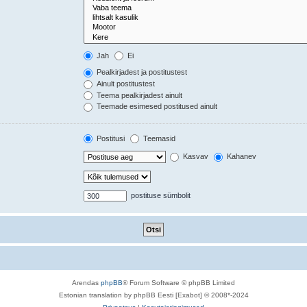
Jah
Ei
Pealkirjadest ja postitustest
Ainult postitustest
Teema pealkirjadest ainult
Teemade esimesed postitused ainult
Postitusi
Teemasid
Kasvav
Kahanev
postituse sümbolit
Arendas
phpBB
® Forum Software © phpBB Limited
Estonian translation by phpBB Eesti [Exabot] © 2008*-2024