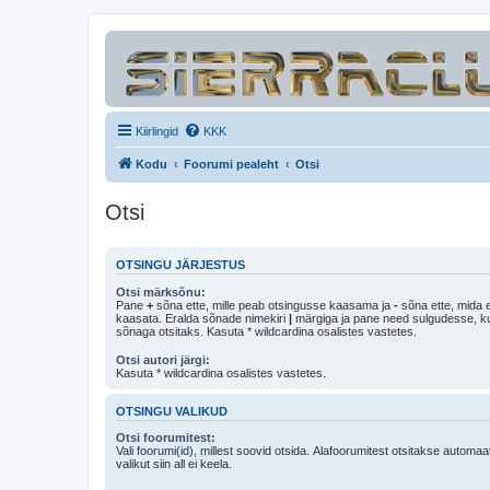
Kiirlingid
KKK
Kodu
Foorumi pealeht
Otsi
Otsi
OTSINGU JÄRJESTUS
Otsi märksõnu:
Pane
+
sõna ette, mille peab otsingusse kaasama ja
-
sõna ette, mida e
kaasata. Eralda sõnade nimekiri
|
märgiga ja pane need sulgudesse, kui soovid, et ainult 
sõnaga otsitaks. Kasuta * wildcardina osalistes vastetes.
Otsi autori järgi:
Kasuta * wildcardina osalistes vastetes.
OTSINGU VALIKUD
Otsi foorumitest:
Vali foorumi(id), millest soovid otsida. Alafoorumitest otsitakse automaa
valikut siin all ei keela.