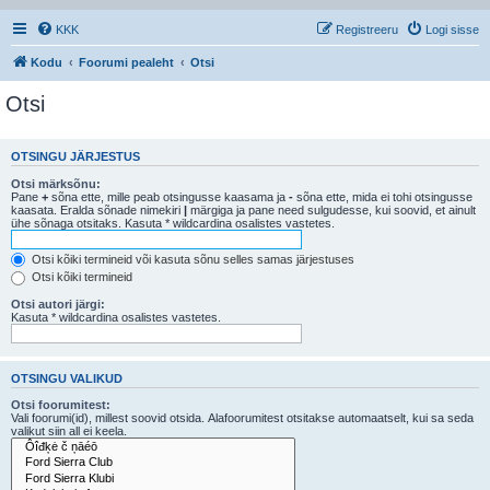
KKK
Registreeru
Logi sisse
Kodu
Foorumi pealeht
Otsi
Otsi
OTSINGU JÄRJESTUS
Otsi märksõnu:
Pane
+
sõna ette, mille peab otsingusse kaasama ja
-
sõna ette, mida ei tohi otsingusse
kaasata. Eralda sõnade nimekiri
|
märgiga ja pane need sulgudesse, kui soovid, et ainult
ühe sõnaga otsitaks. Kasuta * wildcardina osalistes vastetes.
Otsi kõiki termineid või kasuta sõnu selles samas järjestuses
Otsi kõiki termineid
Otsi autori järgi:
Kasuta * wildcardina osalistes vastetes.
OTSINGU VALIKUD
Otsi foorumitest:
Vali foorumi(id), millest soovid otsida. Alafoorumitest otsitakse automaatselt, kui sa seda
valikut siin all ei keela.