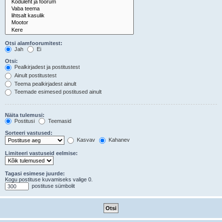
Otsi alamfoorumitest:
Jah
Ei
Otsi:
Pealkirjadest ja postitustest
Ainult postitustest
Teema pealkirjadest ainult
Teemade esimesed postitused ainult
Näita tulemusi:
Postitusi
Teemasid
Sorteeri vastused:
Kasvav
Kahanev
Limiteeri vastuseid eelmise:
Tagasi esimese juurde:
Kogu postituse kuvamiseks valige 0.
postituse sümbolit