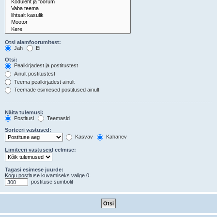
Otsi alamfoorumitest:
Jah
Ei
Otsi:
Pealkirjadest ja postitustest
Ainult postitustest
Teema pealkirjadest ainult
Teemade esimesed postitused ainult
Näita tulemusi:
Postitusi
Teemasid
Sorteeri vastused:
Kasvav
Kahanev
Limiteeri vastuseid eelmise:
Tagasi esimese juurde:
Kogu postituse kuvamiseks valige 0.
postituse sümbolit