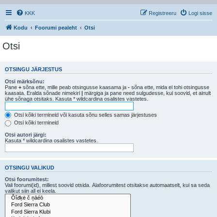
KKK
Registreeru
Logi sisse
Kodu
Foorumi pealeht
Otsi
Otsi
OTSINGU JÄRJESTUS
Otsi märksõnu:
Pane
+
sõna ette, mille peab otsingusse kaasama ja
-
sõna ette, mida ei tohi otsingusse
kaasata. Eralda sõnade nimekiri
|
märgiga ja pane need sulgudesse, kui soovid, et ainult
ühe sõnaga otsitaks. Kasuta * wildcardina osalistes vastetes.
Otsi kõiki termineid või kasuta sõnu selles samas järjestuses
Otsi kõiki termineid
Otsi autori järgi:
Kasuta * wildcardina osalistes vastetes.
OTSINGU VALIKUD
Otsi foorumitest:
Vali foorumi(id), millest soovid otsida. Alafoorumitest otsitakse automaatselt, kui sa seda
valikut siin all ei keela.