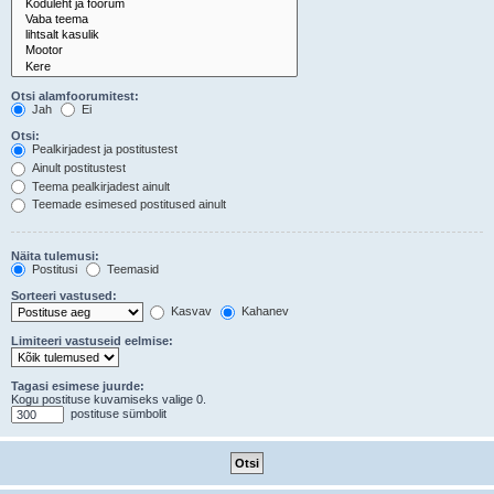
Otsi alamfoorumitest:
Jah
Ei
Otsi:
Pealkirjadest ja postitustest
Ainult postitustest
Teema pealkirjadest ainult
Teemade esimesed postitused ainult
Näita tulemusi:
Postitusi
Teemasid
Sorteeri vastused:
Kasvav
Kahanev
Limiteeri vastuseid eelmise:
Tagasi esimese juurde:
Kogu postituse kuvamiseks valige 0.
postituse sümbolit