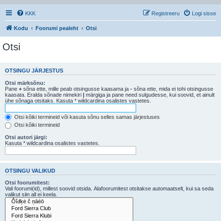
KKK
Registreeru
Logi sisse
Kodu
Foorumi pealeht
Otsi
Otsi
OTSINGU JÄRJESTUS
Otsi märksõnu:
Pane
+
sõna ette, mille peab otsingusse kaasama ja
-
sõna ette, mida ei tohi otsingusse
kaasata. Eralda sõnade nimekiri
|
märgiga ja pane need sulgudesse, kui soovid, et ainult
ühe sõnaga otsitaks. Kasuta * wildcardina osalistes vastetes.
Otsi kõiki termineid või kasuta sõnu selles samas järjestuses
Otsi kõiki termineid
Otsi autori järgi:
Kasuta * wildcardina osalistes vastetes.
OTSINGU VALIKUD
Otsi foorumitest:
Vali foorumi(id), millest soovid otsida. Alafoorumitest otsitakse automaatselt, kui sa seda
valikut siin all ei keela.