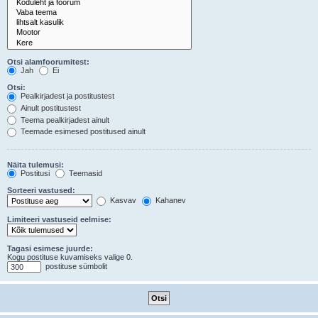
Otsi alamfoorumitest:
Jah
Ei
Otsi:
Pealkirjadest ja postitustest
Ainult postitustest
Teema pealkirjadest ainult
Teemade esimesed postitused ainult
Näita tulemusi:
Postitusi
Teemasid
Sorteeri vastused:
Kasvav
Kahanev
Limiteeri vastuseid eelmise:
Tagasi esimese juurde:
Kogu postituse kuvamiseks valige 0.
postituse sümbolit