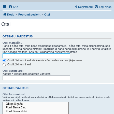
KKK
Registreeru
Logi sisse
Kodu
Foorumi pealeht
Otsi
Otsi
OTSINGU JÄRJESTUS
Otsi märksõnu:
Pane
+
sõna ette, mille peab otsingusse kaasama ja
-
sõna ette, mida ei tohi otsingusse
kaasata. Eralda sõnade nimekiri
|
märgiga ja pane need sulgudesse, kui soovid, et ainult
ühe sõnaga otsitaks. Kasuta * wildcardina osalistes vastetes.
Otsi kõiki termineid või kasuta sõnu selles samas järjestuses
Otsi kõiki termineid
Otsi autori järgi:
Kasuta * wildcardina osalistes vastetes.
OTSINGU VALIKUD
Otsi foorumitest:
Vali foorumi(id), millest soovid otsida. Alafoorumitest otsitakse automaatselt, kui sa seda
valikut siin all ei keela.