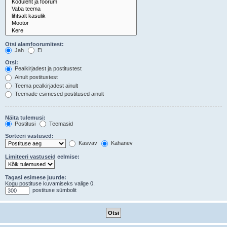
Otsi alamfoorumitest:
Jah
Ei
Otsi:
Pealkirjadest ja postitustest
Ainult postitustest
Teema pealkirjadest ainult
Teemade esimesed postitused ainult
Näita tulemusi:
Postitusi
Teemasid
Sorteeri vastused:
Kasvav
Kahanev
Limiteeri vastuseid eelmise:
Tagasi esimese juurde:
Kogu postituse kuvamiseks valige 0.
postituse sümbolit