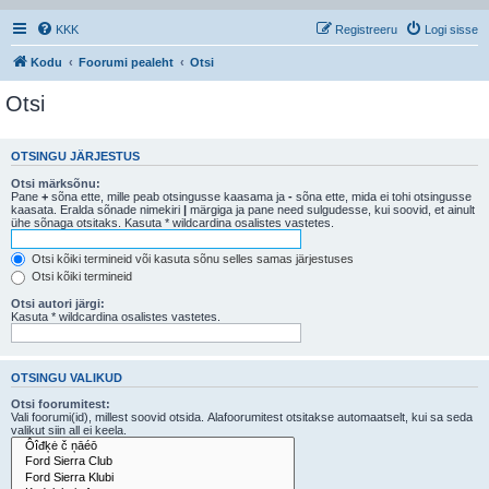
KKK
Registreeru
Logi sisse
Kodu
Foorumi pealeht
Otsi
Otsi
OTSINGU JÄRJESTUS
Otsi märksõnu:
Pane
+
sõna ette, mille peab otsingusse kaasama ja
-
sõna ette, mida ei tohi otsingusse
kaasata. Eralda sõnade nimekiri
|
märgiga ja pane need sulgudesse, kui soovid, et ainult
ühe sõnaga otsitaks. Kasuta * wildcardina osalistes vastetes.
Otsi kõiki termineid või kasuta sõnu selles samas järjestuses
Otsi kõiki termineid
Otsi autori järgi:
Kasuta * wildcardina osalistes vastetes.
OTSINGU VALIKUD
Otsi foorumitest:
Vali foorumi(id), millest soovid otsida. Alafoorumitest otsitakse automaatselt, kui sa seda
valikut siin all ei keela.