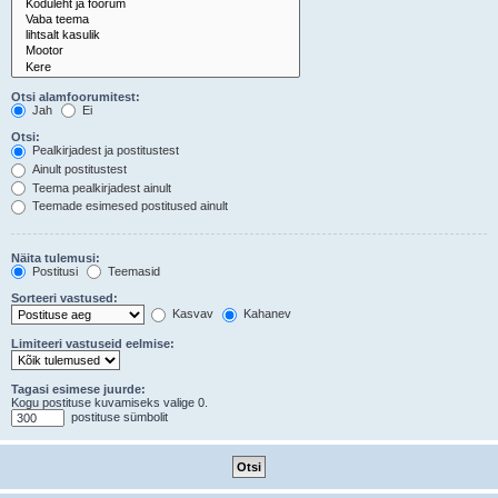
Otsi alamfoorumitest:
Jah
Ei
Otsi:
Pealkirjadest ja postitustest
Ainult postitustest
Teema pealkirjadest ainult
Teemade esimesed postitused ainult
Näita tulemusi:
Postitusi
Teemasid
Sorteeri vastused:
Kasvav
Kahanev
Limiteeri vastuseid eelmise:
Tagasi esimese juurde:
Kogu postituse kuvamiseks valige 0.
postituse sümbolit