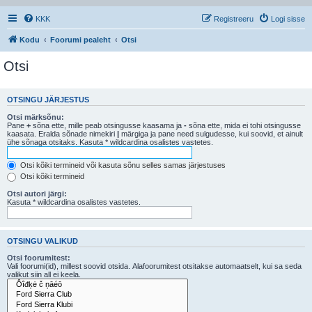
KKK
Registreeru
Logi sisse
Kodu
Foorumi pealeht
Otsi
Otsi
OTSINGU JÄRJESTUS
Otsi märksõnu:
Pane
+
sõna ette, mille peab otsingusse kaasama ja
-
sõna ette, mida ei tohi otsingusse
kaasata. Eralda sõnade nimekiri
|
märgiga ja pane need sulgudesse, kui soovid, et ainult
ühe sõnaga otsitaks. Kasuta * wildcardina osalistes vastetes.
Otsi kõiki termineid või kasuta sõnu selles samas järjestuses
Otsi kõiki termineid
Otsi autori järgi:
Kasuta * wildcardina osalistes vastetes.
OTSINGU VALIKUD
Otsi foorumitest:
Vali foorumi(id), millest soovid otsida. Alafoorumitest otsitakse automaatselt, kui sa seda
valikut siin all ei keela.