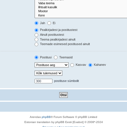
Jah
Ei
Pealkirjadest ja postitustest
Ainult postitustest
Teema pealkirjadest ainult
Teemade esimesed postitused ainult
Postitusi
Teemasid
Kasvav
Kahanev
postituse sümbolit
Arendas
phpBB
® Forum Software © phpBB Limited
Estonian translation by phpBB Eesti [Exabot] © 2008*-2024