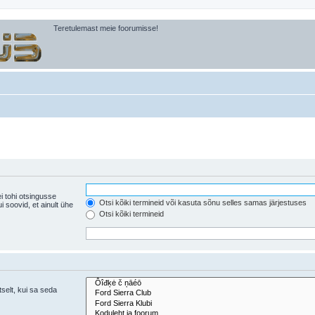
Teretulemast meie foorumisse!
i tohi otsingusse
Otsi kõiki termineid või kasuta sõnu selles samas järjestuses
ühe
Otsi kõiki termineid
tselt, kui sa seda