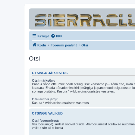
Kiirlingid
KKK
Kodu
Foorumi pealeht
Otsi
Otsi
OTSINGU JÄRJESTUS
Otsi märksõnu:
Pane
+
sõna ette, mille peab otsingusse kaasama ja
-
sõna ette, mida e
kaasata. Eralda sõnade nimekiri
|
märgiga ja pane need sulgudesse, kui soovid, et ainult 
sõnaga otsitaks. Kasuta * wildcardina osalistes vastetes.
Otsi autori järgi:
Kasuta * wildcardina osalistes vastetes.
OTSINGU VALIKUD
Otsi foorumitest:
Vali foorumi(id), millest soovid otsida. Alafoorumitest otsitakse automaa
valikut siin all ei keela.