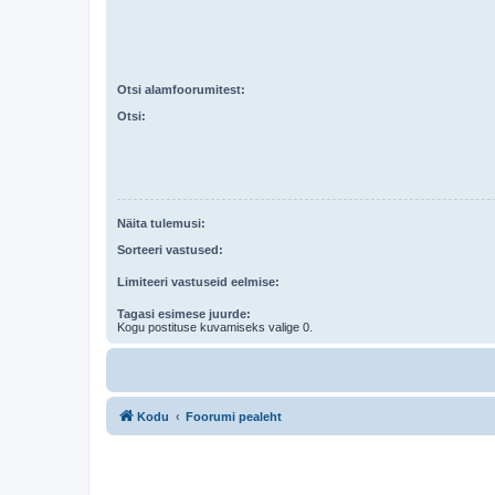
Otsi alamfoorumitest:
Otsi:
Näita tulemusi:
Sorteeri vastused:
Limiteeri vastuseid eelmise:
Tagasi esimese juurde:
Kogu postituse kuvamiseks valige 0.
Kodu
Foorumi pealeht