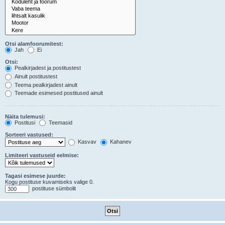
Otsi alamfoorumitest:
Jah
Ei
Otsi:
Pealkirjadest ja postitustest
Ainult postitustest
Teema pealkirjadest ainult
Teemade esimesed postitused ainult
Näita tulemusi:
Postitusi
Teemasid
Sorteeri vastused:
Kasvav
Kahanev
Limiteeri vastuseid eelmise:
Tagasi esimese juurde:
Kogu postituse kuvamiseks valige 0.
postituse sümbolit