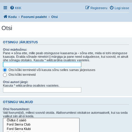
KKK
Registreeru
Logi sisse
Kodu
Foorumi pealeht
Otsi
Otsi
OTSINGU JÄRJESTUS
Otsi märksõnu:
Pane
+
sõna ette, mille peab otsingusse kaasama ja
-
sõna ette, mida ei tohi otsingusse
kaasata. Eralda sõnade nimekiri
|
märgiga ja pane need sulgudesse, kui soovid, et ainult
ühe sõnaga otsitaks. Kasuta * wildcardina osalistes vastetes.
Otsi kõiki termineid või kasuta sõnu selles samas järjestuses
Otsi kõiki termineid
Otsi autori järgi:
Kasuta * wildcardina osalistes vastetes.
OTSINGU VALIKUD
Otsi foorumitest:
Vali foorumi(id), millest soovid otsida. Alafoorumitest otsitakse automaatselt, kui sa seda
valikut siin all ei keela.