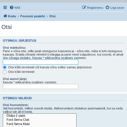
KKK
Registreeru
Logi sisse
Kodu
Foorumi pealeht
Otsi
Otsi
OTSINGU JÄRJESTUS
Otsi märksõnu:
Pane
+
sõna ette, mille peab otsingusse kaasama ja
-
sõna ette, mida ei tohi otsingusse
kaasata. Eralda sõnade nimekiri
|
märgiga ja pane need sulgudesse, kui soovid, et ainult
ühe sõnaga otsitaks. Kasuta * wildcardina osalistes vastetes.
Otsi kõiki termineid või kasuta sõnu selles samas järjestuses
Otsi kõiki termineid
Otsi autori järgi:
Kasuta * wildcardina osalistes vastetes.
OTSINGU VALIKUD
Otsi foorumitest:
Vali foorumi(id), millest soovid otsida. Alafoorumitest otsitakse automaatselt, kui sa seda
valikut siin all ei keela.