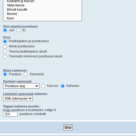
Otsi alamfoorumitest:
Jah
Ei
Otsi:
Pealkirjadest ja postitustest
Ainult postitustest
Teema pealkirjadest ainult
Teemade esimesed postitused ainult
Näita tulemusi:
Postitusi
Teemasid
Sorteeri vastused:
Kasvav
Kahanev
Limiteeri vastuseid eelmise:
Tagasi esimese juurde:
Kogu postituse kuvamiseks valige 0.
postituse sümbolit