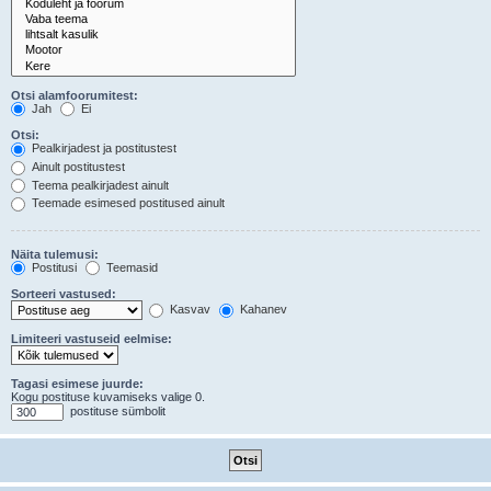
Otsi alamfoorumitest:
Jah
Ei
Otsi:
Pealkirjadest ja postitustest
Ainult postitustest
Teema pealkirjadest ainult
Teemade esimesed postitused ainult
Näita tulemusi:
Postitusi
Teemasid
Sorteeri vastused:
Kasvav
Kahanev
Limiteeri vastuseid eelmise:
Tagasi esimese juurde:
Kogu postituse kuvamiseks valige 0.
postituse sümbolit