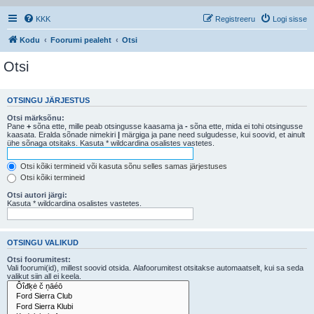
KKK
Registreeru
Logi sisse
Kodu
Foorumi pealeht
Otsi
Otsi
OTSINGU JÄRJESTUS
Otsi märksõnu:
Pane
+
sõna ette, mille peab otsingusse kaasama ja
-
sõna ette, mida ei tohi otsingusse
kaasata. Eralda sõnade nimekiri
|
märgiga ja pane need sulgudesse, kui soovid, et ainult
ühe sõnaga otsitaks. Kasuta * wildcardina osalistes vastetes.
Otsi kõiki termineid või kasuta sõnu selles samas järjestuses
Otsi kõiki termineid
Otsi autori järgi:
Kasuta * wildcardina osalistes vastetes.
OTSINGU VALIKUD
Otsi foorumitest:
Vali foorumi(id), millest soovid otsida. Alafoorumitest otsitakse automaatselt, kui sa seda
valikut siin all ei keela.