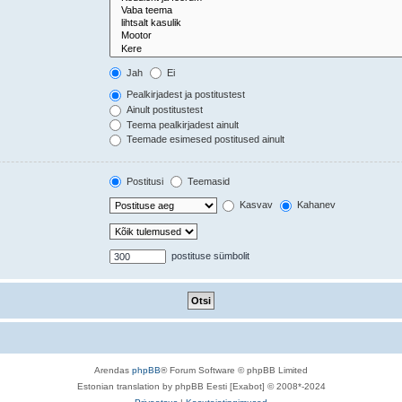
Jah
Ei
Pealkirjadest ja postitustest
Ainult postitustest
Teema pealkirjadest ainult
Teemade esimesed postitused ainult
Postitusi
Teemasid
Kasvav
Kahanev
postituse sümbolit
Arendas
phpBB
® Forum Software © phpBB Limited
Estonian translation by phpBB Eesti [Exabot] © 2008*-2024