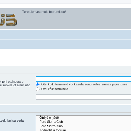
Teretulemast meie foorumisse!
i tohi otsingusse
Otsi kõiki termineid või kasuta sõnu selles samas järjestuses
ühe
Otsi kõiki termineid
tselt, kui sa seda