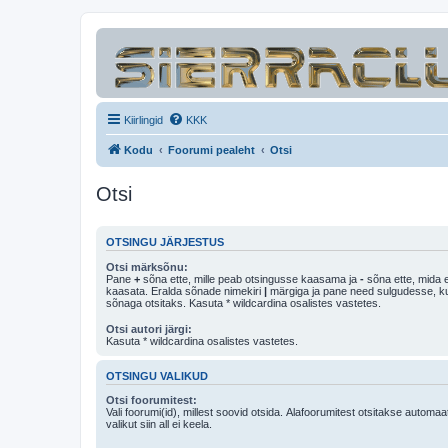
Kiirlingid
KKK
Kodu
Foorumi pealeht
Otsi
Otsi
OTSINGU JÄRJESTUS
Otsi märksõnu:
Pane
+
sõna ette, mille peab otsingusse kaasama ja
-
sõna ette, mida e
kaasata. Eralda sõnade nimekiri
|
märgiga ja pane need sulgudesse, kui soovid, et ainult 
sõnaga otsitaks. Kasuta * wildcardina osalistes vastetes.
Otsi autori järgi:
Kasuta * wildcardina osalistes vastetes.
OTSINGU VALIKUD
Otsi foorumitest:
Vali foorumi(id), millest soovid otsida. Alafoorumitest otsitakse automaa
valikut siin all ei keela.