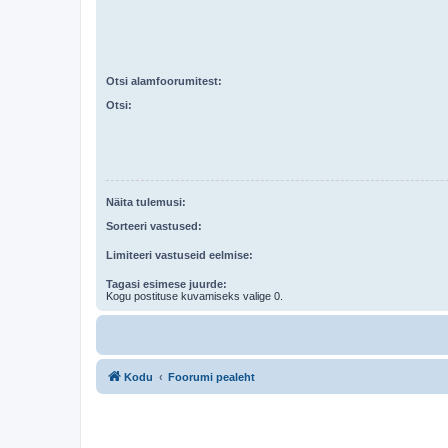
Otsi alamfoorumitest:
Otsi:
Näita tulemusi:
Sorteeri vastused:
Limiteeri vastuseid eelmise:
Tagasi esimese juurde:
Kogu postituse kuvamiseks valige 0.
Kodu
Foorumi pealeht