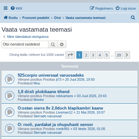
KKK
Registreeru
Logi sisse
O
Kodu
Foorumi pealeht
Otsi
Vaata vastamata teemasi
t
Vaata vastamata teemasi
s
Mine täiendatud otsinguisse
i
Otsi
Täiendatud otsing
1
. leht
20
-st
1
2
3
4
5
20
Jär
Otsing leidis rohkem kui 1000 vastet
…
Teemasid
92Scorpio universaal varuosadeks
Viimane postitus Postitas
jt73
«
25 Juul 2026, 19:50
Postitatud
Muu
1,8 diisli plokikaane tihend
Viimane postitus Postitas
rekkamees
«
03 Juul 2026, 23:43
Postitatud
Mootor
O:ostan sierra 8v 2,0doch klapikambri kaane
Viimane postitus Postitas
Liveman12
«
21 Mai 2026, 10:07
Postitatud
Sierrade varuosad
O: rooli, pardakat ja ohupuhasti sensor
Viimane postitus Postitas
romk991
«
03 Veebr 2026, 01:05
Postitatud
Sierrade varuosad