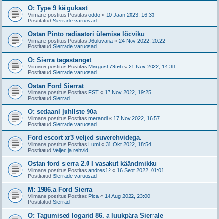
O: Type 9 käigukasti
Viimane postitus Postitas
oddo
«
10 Jaan 2023, 16:33
Postitatud
Sierrade varuosad
Ostan Pinto radiaatori ülemise lõdviku
Viimane postitus Postitas
J6uluvana
«
24 Nov 2022, 20:22
Postitatud
Sierrade varuosad
O: Sierra tagastanget
Viimane postitus Postitas
Margus879teh
«
21 Nov 2022, 14:38
Postitatud
Sierrade varuosad
Ostan Ford Sierrat
Viimane postitus Postitas
FST
«
17 Nov 2022, 19:25
Postitatud
Sierrad
O: sedaani juhiiste 90a
Viimane postitus Postitas
merandi
«
17 Nov 2022, 16:57
Postitatud
Sierrade varuosad
Ford escort xr3 veljed suverehvidega.
Viimane postitus Postitas
Lumi
«
31 Okt 2022, 18:54
Postitatud
Veljed ja rehvid
Ostan ford sierra 2.0 I vasakut käändmikku
Viimane postitus Postitas
andres12
«
16 Sept 2022, 01:01
Postitatud
Sierrade varuosad
M: 1986.a Ford Sierra
Viimane postitus Postitas
Pica
«
14 Aug 2022, 23:00
Postitatud
Sierrad
O: Tagumised logarid 86. a luukpära Sierrale