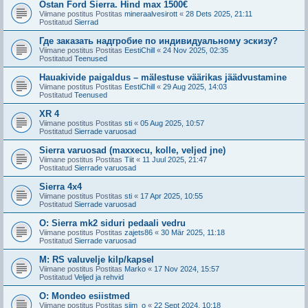
Ostan Ford Sierra. Hind max 1500€
Viimane postitus Postitas
mineraalvesirott
«
28 Dets 2025, 21:11
Postitatud
Sierrad
Где заказать надгробие по индивидуальному эскизу?
Viimane postitus Postitas
EestiChill
«
24 Nov 2025, 02:35
Postitatud
Teenused
Hauakivide paigaldus – mälestuse väärikas jäädvustamine
Viimane postitus Postitas
EestiChill
«
29 Aug 2025, 14:03
Postitatud
Teenused
XR 4
Viimane postitus Postitas
sti
«
05 Aug 2025, 10:57
Postitatud
Sierrade varuosad
Sierra varuosad (maxxecu, kolle, veljed jne)
Viimane postitus Postitas
Tiit
«
11 Juul 2025, 21:47
Postitatud
Sierrade varuosad
Sierra 4x4
Viimane postitus Postitas
sti
«
17 Apr 2025, 10:55
Postitatud
Sierrade varuosad
O: Sierra mk2 siduri pedaali vedru
Viimane postitus Postitas
zajets86
«
30 Mär 2025, 11:18
Postitatud
Sierrade varuosad
M: RS valuvelje kilp/kapsel
Viimane postitus Postitas
Marko
«
17 Nov 2024, 15:57
Postitatud
Veljed ja rehvid
O: Mondeo esiistmed
Viimane postitus Postitas
siim_o
«
22 Sept 2024, 10:18