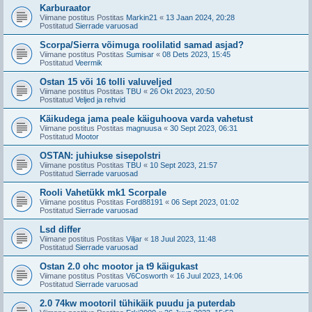
Karburaator
Viimane postitus Postitas
Markin21
«
13 Jaan 2024, 20:28
Postitatud
Sierrade varuosad
Scorpa/Sierra võimuga roolilatid samad asjad?
Viimane postitus Postitas
Sumisar
«
08 Dets 2023, 15:45
Postitatud
Veermik
Ostan 15 või 16 tolli valuveljed
Viimane postitus Postitas
TBU
«
26 Okt 2023, 20:50
Postitatud
Veljed ja rehvid
Käikudega jama peale käiguhoova varda vahetust
Viimane postitus Postitas
magnuusa
«
30 Sept 2023, 06:31
Postitatud
Mootor
OSTAN: juhiukse sisepolstri
Viimane postitus Postitas
TBU
«
10 Sept 2023, 21:57
Postitatud
Sierrade varuosad
Rooli Vahetükk mk1 Scorpale
Viimane postitus Postitas
Ford88191
«
06 Sept 2023, 01:02
Postitatud
Sierrade varuosad
Lsd differ
Viimane postitus Postitas
Viljar
«
18 Juul 2023, 11:48
Postitatud
Sierrade varuosad
Ostan 2.0 ohc mootor ja t9 käigukast
Viimane postitus Postitas
V6Cosworth
«
16 Juul 2023, 14:06
Postitatud
Sierrade varuosad
2.0 74kw mootoril tühikäik puudu ja puterdab