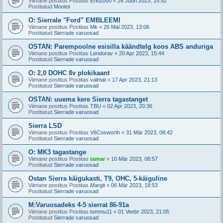
Viimane postitus Postitas
Erki2000
«
26 Juun 2023, 15:52
Postitatud
Mootor
O: Sierrale "Ford" EMBLEEMI
Viimane postitus Postitas
Mk
«
26 Mai 2023, 13:06
Postitatud
Sierrade varuosad
OSTAN: Parempoolne esisilla käändtelg koos ABS anduriga
Viimane postitus Postitas
Lendorav
«
20 Apr 2023, 15:44
Postitatud
Sierrade varuosad
O: 2,0 DOHC 8v plokikaant
Viimane postitus Postitas
valmat
«
17 Apr 2023, 21:13
Postitatud
Sierrade varuosad
OSTAN: uuema kere Sierra tagastanget
Viimane postitus Postitas
TBU
«
02 Apr 2023, 20:36
Postitatud
Sierrade varuosad
Sierra LSD
Viimane postitus Postitas
V6Cosworth
«
31 Mär 2023, 08:42
Postitatud
Sierrade varuosad
O: MK3 tagastange
Viimane postitus Postitas
tamar
«
10 Mär 2023, 08:57
Postitatud
Sierrade varuosad
Ostan Sierra käigukasti, T9, OHC, 5-käiguline
Viimane postitus Postitas
Margit
«
06 Mär 2023, 18:53
Postitatud
Sierrade varuosad
M:Varuosadeks 4-5 sierrat 86-91a
Viimane postitus Postitas
tommu11
«
01 Veebr 2023, 21:05
Postitatud
Sierrade varuosad