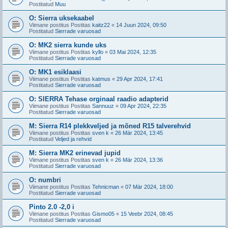
Postitatud
Muu
O: Sierra uksekaabel
Viimane postitus Postitas
kaitz22
«
14 Juun 2024, 09:50
Postitatud
Sierrade varuosad
O: MK2 sierra kunde uks
Viimane postitus Postitas
kyllo
«
03 Mai 2024, 12:35
Postitatud
Sierrade varuosad
O: MK1 esiklaasi
Viimane postitus Postitas
katmus
«
29 Apr 2024, 17:41
Postitatud
Sierrade varuosad
O: SIERRA Tehase orginaal raadio adapterid
Viimane postitus Postitas
Sannuuz
«
09 Apr 2024, 22:35
Postitatud
Sierrade varuosad
M: Sierra R14 plekkveljed ja mõned R15 talverehvid
Viimane postitus Postitas
sven k
«
26 Mär 2024, 13:45
Postitatud
Veljed ja rehvid
M: Sierra MK2 erinevad jupid
Viimane postitus Postitas
sven k
«
26 Mär 2024, 13:36
Postitatud
Sierrade varuosad
O: numbri
Viimane postitus Postitas
Tehnicman
«
07 Mär 2024, 18:00
Postitatud
Sierrade varuosad
Pinto 2.0 -2,0 i
Viimane postitus Postitas
Gismo05
«
15 Veebr 2024, 08:45
Postitatud
Sierrade varuosad