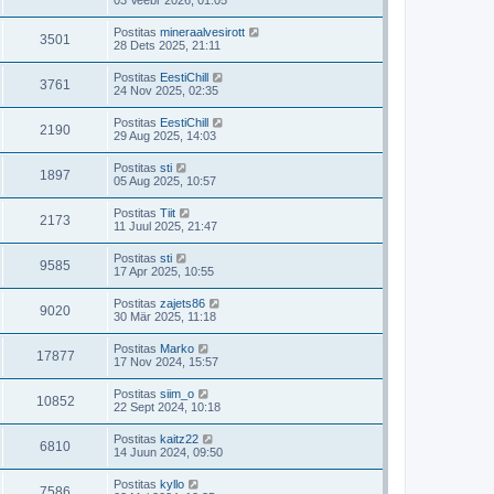
Postitas
mineraalvesirott
3501
28 Dets 2025, 21:11
Postitas
EestiChill
3761
24 Nov 2025, 02:35
Postitas
EestiChill
2190
29 Aug 2025, 14:03
Postitas
sti
1897
05 Aug 2025, 10:57
Postitas
Tiit
2173
11 Juul 2025, 21:47
Postitas
sti
9585
17 Apr 2025, 10:55
Postitas
zajets86
9020
30 Mär 2025, 11:18
Postitas
Marko
17877
17 Nov 2024, 15:57
Postitas
siim_o
10852
22 Sept 2024, 10:18
Postitas
kaitz22
6810
14 Juun 2024, 09:50
Postitas
kyllo
7586