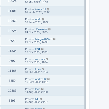
12024
06 Mär 2023, 18:53
Postitas
tommu11
11401
01 Veebr 2023, 21:05
Postitas
oddo
10862
10 Jaan 2023, 16:33
Postitas
J6uluvana
10725
24 Nov 2022, 20:22
Postitas
Margus879teh
9629
21 Nov 2022, 14:38
Postitas
FST
11334
17 Nov 2022, 19:25
Postitas
merandi
9697
17 Nov 2022, 16:57
Postitas
Lumi
11465
31 Okt 2022, 18:54
Postitas
andres12
8850
16 Sept 2022, 01:01
Postitas
Pica
12383
14 Aug 2022, 23:00
Postitas
RL
8495
06 Aug 2022, 21:27
Postitas
Piirak