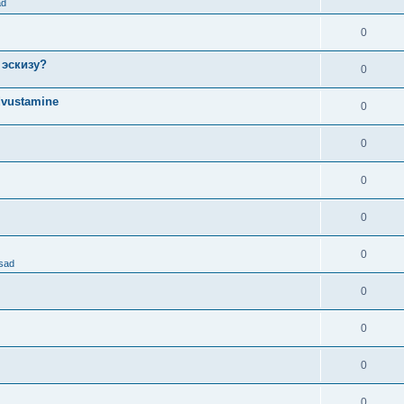
ad
0
 эскизу?
0
dvustamine
0
0
0
0
0
osad
0
0
0
0