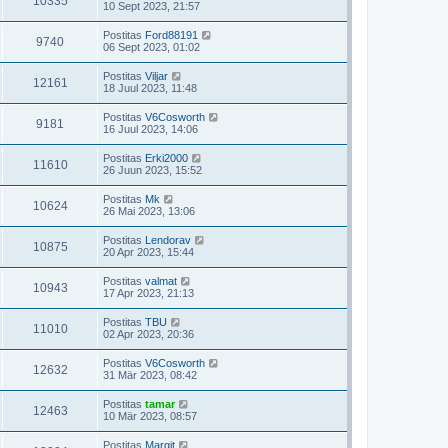
10335
10 Sept 2023, 21:57
Postitas
Ford88191
9740
06 Sept 2023, 01:02
Postitas
Viljar
12161
18 Juul 2023, 11:48
Postitas
V6Cosworth
9181
16 Juul 2023, 14:06
Postitas
Erki2000
11610
26 Juun 2023, 15:52
Postitas
Mk
10624
26 Mai 2023, 13:06
Postitas
Lendorav
10875
20 Apr 2023, 15:44
Postitas
valmat
10943
17 Apr 2023, 21:13
Postitas
TBU
11010
02 Apr 2023, 20:36
Postitas
V6Cosworth
12632
31 Mär 2023, 08:42
Postitas
tamar
12463
10 Mär 2023, 08:57
Postitas
Margit