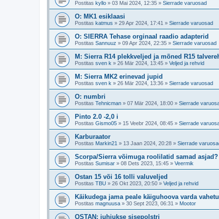
Postitas
kyllo
»
03 Mai 2024, 12:35
»
Sierrade varuosad
O: MK1 esiklaasi
Postitas
katmus
»
29 Apr 2024, 17:41
»
Sierrade varuosad
O: SIERRA Tehase orginaal raadio adapterid
Postitas
Sannuuz
»
09 Apr 2024, 22:35
»
Sierrade varuosad
M: Sierra R14 plekkveljed ja mõned R15 talvere
Postitas
sven k
»
26 Mär 2024, 13:45
»
Veljed ja rehvid
M: Sierra MK2 erinevad jupid
Postitas
sven k
»
26 Mär 2024, 13:36
»
Sierrade varuosad
O: numbri
Postitas
Tehnicman
»
07 Mär 2024, 18:00
»
Sierrade varuos
Pinto 2.0 -2,0 i
Postitas
Gismo05
»
15 Veebr 2024, 08:45
»
Sierrade varuos
Karburaator
Postitas
Markin21
»
13 Jaan 2024, 20:28
»
Sierrade varuosa
Scorpa/Sierra võimuga roolilatid samad asjad?
Postitas
Sumisar
»
08 Dets 2023, 15:45
»
Veermik
Ostan 15 või 16 tolli valuveljed
Postitas
TBU
»
26 Okt 2023, 20:50
»
Veljed ja rehvid
Käikudega jama peale käiguhoova varda vahetu
Postitas
magnuusa
»
30 Sept 2023, 06:31
»
Mootor
OSTAN: juhiukse sisepolstri