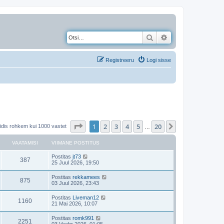
Otsi
Täiendatud otsing
Registreeru
Logi sisse
1
. leht
20
-st
1
2
3
4
5
20
Järgmine
eidis rohkem kui 1000 vastet
…
VAATAMISI
VIIMANE POSTITUS
Postitas
jt73
387
25 Juul 2026, 19:50
Postitas
rekkamees
875
03 Juul 2026, 23:43
Postitas
Liveman12
1160
21 Mai 2026, 10:07
Postitas
romk991
2251
03 Veebr 2026, 01:05