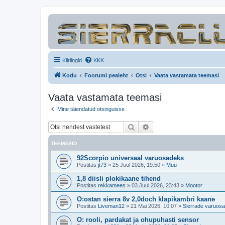
Kiirlingid
KKK
Kodu
Foorumi pealeht
Otsi
Vaata vastamata teemasi
Vaata vastamata teemasi
Mine täiendatud otsinguisse
Otsi
Täiendatud otsing
TEEMASID
92Scorpio universaal varuosadeks
Postitas
jt73
»
25 Juul 2026, 19:50
»
Muu
1,8 diisli plokikaane tihend
Postitas
rekkamees
»
03 Juul 2026, 23:43
»
Mootor
O:ostan sierra 8v 2,0doch klapikambri kaane
Postitas
Liveman12
»
21 Mai 2026, 10:07
»
Sierrade varuos
O: rooli, pardakat ja ohupuhasti sensor