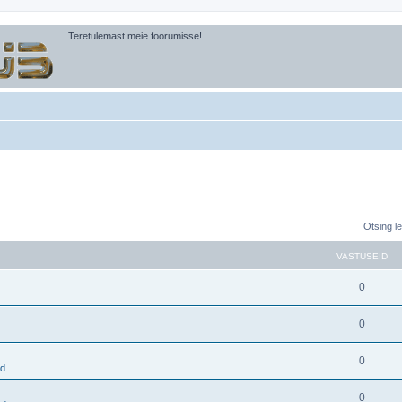
Teretulemast meie foorumisse!
Otsing l
VASTUSEID
0
0
0
ad
0