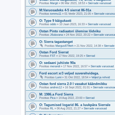
Postitas
Margit
»
06 Mär 2023, 18:53
»
Sierrade varuosad
M:Varuosadeks 4-5 sierrat 86-91a
Postitas
tommu11
»
01 Veebr 2023, 21:05
»
Sierrade varuos
O: Type 9 käigukasti
Postitas
oddo
»
10 Jaan 2023, 16:33
»
Sierrade varuosad
Ostan Pinto radiaatori ülemise lõdviku
Postitas
J6uluvana
»
24 Nov 2022, 20:22
»
Sierrade varuos
O: Sierra tagastanget
Postitas
Margus879teh
»
21 Nov 2022, 14:38
»
Sierrade
Ostan Ford Sierrat
Postitas
FST
»
17 Nov 2022, 19:25
»
Sierrad
O: sedaani juhiiste 90a
Postitas
merandi
»
17 Nov 2022, 16:57
»
Sierrade varuosad
Ford escort xr3 veljed suverehvidega.
Postitas
Lumi
»
31 Okt 2022, 18:54
»
Veljed ja rehvid
Ostan ford sierra 2.0 I vasakut käändmikku
Postitas
andres12
»
16 Sept 2022, 01:01
»
Sierrade varuosa
M: 1986.a Ford Sierra
Postitas
Pica
»
14 Aug 2022, 23:00
»
Sierrad
O: Tagumised logarid 86. a luukpära Sierrale
Postitas
RL
»
06 Aug 2022, 21:27
»
Sierrade varuosad