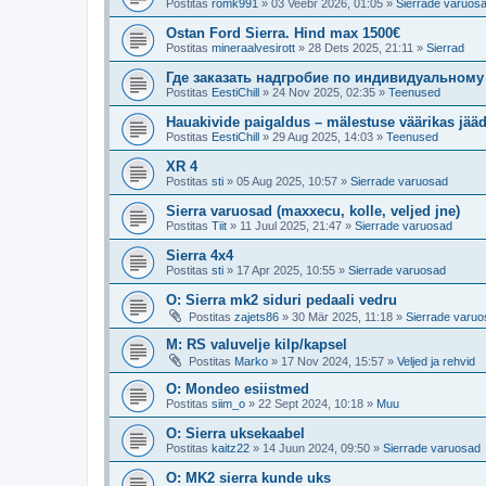
Postitas
romk991
»
03 Veebr 2026, 01:05
»
Sierrade varuos
Ostan Ford Sierra. Hind max 1500€
Postitas
mineraalvesirott
»
28 Dets 2025, 21:11
»
Sierrad
Где заказать надгробие по индивидуальному
Postitas
EestiChill
»
24 Nov 2025, 02:35
»
Teenused
Hauakivide paigaldus – mälestuse väärikas jää
Postitas
EestiChill
»
29 Aug 2025, 14:03
»
Teenused
XR 4
Postitas
sti
»
05 Aug 2025, 10:57
»
Sierrade varuosad
Sierra varuosad (maxxecu, kolle, veljed jne)
Postitas
Tiit
»
11 Juul 2025, 21:47
»
Sierrade varuosad
Sierra 4x4
Postitas
sti
»
17 Apr 2025, 10:55
»
Sierrade varuosad
O: Sierra mk2 siduri pedaali vedru
Postitas
zajets86
»
30 Mär 2025, 11:18
»
Sierrade varu
M: RS valuvelje kilp/kapsel
Postitas
Marko
»
17 Nov 2024, 15:57
»
Veljed ja rehvid
O: Mondeo esiistmed
Postitas
siim_o
»
22 Sept 2024, 10:18
»
Muu
O: Sierra uksekaabel
Postitas
kaitz22
»
14 Juun 2024, 09:50
»
Sierrade varuosad
O: MK2 sierra kunde uks