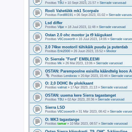
Postitas
TBU
»
10 Sept 2023, 21:57
»
Sierrade varuosad
Rooli Vahetükk mk1 Scorpale
Postitas
Ford88191
»
06 Sept 2023, 01:02
»
Sierrade varuo
Lsd differ
Postitas
Viljar
»
18 Juul 2023, 11:48
»
Sierrade varuosad
Ostan 2.0 ohc mootor ja t9 käigukast
Postitas
V6Cosworth
»
16 Juul 2023, 14:06
»
Sierrade varu
2.0 74kw mootoril tühikäik puudu ja puterdab
Postitas
Erki2000
»
26 Juun 2023, 15:52
»
Mootor
O: Sierrale "Ford" EMBLEEMI
Postitas
Mk
»
26 Mai 2023, 13:06
»
Sierrade varuosad
OSTAN: Parempoolne esisilla käändtelg koos 
Postitas
Lendorav
»
20 Apr 2023, 15:44
»
Sierrade varu
O: 2,0 DOHC 8v plokikaant
Postitas
valmat
»
17 Apr 2023, 21:13
»
Sierrade varuosad
OSTAN: uuema kere Sierra tagastanget
Postitas
TBU
»
02 Apr 2023, 20:36
»
Sierrade varuosad
Sierra LSD
Postitas
V6Cosworth
»
31 Mär 2023, 08:42
»
Sierrade varuo
O: MK3 tagastange
Postitas
tamar
»
10 Mär 2023, 08:57
»
Sierrade varuosad
Ostan Sierra käigukasti, T9, OHC, 5-käiguline