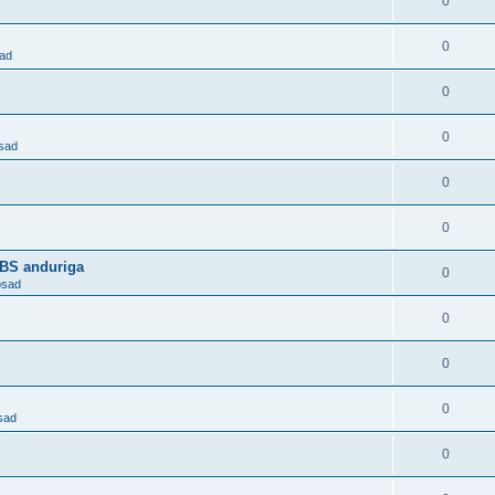
0
0
sad
0
0
osad
0
0
ABS anduriga
0
osad
0
0
0
sad
0