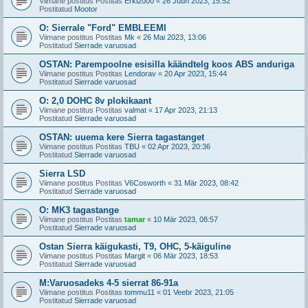
Viimane postitus Postitas
Erki2000
«
26 Juun 2023, 15:52
Postitatud
Mootor
O: Sierrale "Ford" EMBLEEMI
Viimane postitus Postitas
Mk
«
26 Mai 2023, 13:06
Postitatud
Sierrade varuosad
OSTAN: Parempoolne esisilla käändtelg koos ABS anduriga
Viimane postitus Postitas
Lendorav
«
20 Apr 2023, 15:44
Postitatud
Sierrade varuosad
O: 2,0 DOHC 8v plokikaant
Viimane postitus Postitas
valmat
«
17 Apr 2023, 21:13
Postitatud
Sierrade varuosad
OSTAN: uuema kere Sierra tagastanget
Viimane postitus Postitas
TBU
«
02 Apr 2023, 20:36
Postitatud
Sierrade varuosad
Sierra LSD
Viimane postitus Postitas
V6Cosworth
«
31 Mär 2023, 08:42
Postitatud
Sierrade varuosad
O: MK3 tagastange
Viimane postitus Postitas
tamar
«
10 Mär 2023, 08:57
Postitatud
Sierrade varuosad
Ostan Sierra käigukasti, T9, OHC, 5-käiguline
Viimane postitus Postitas
Margit
«
06 Mär 2023, 18:53
Postitatud
Sierrade varuosad
M:Varuosadeks 4-5 sierrat 86-91a
Viimane postitus Postitas
tommu11
«
01 Veebr 2023, 21:05
Postitatud
Sierrade varuosad