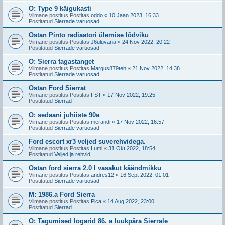
O: Type 9 käigukasti
Viimane postitus Postitas
oddo
«
10 Jaan 2023, 16:33
Postitatud
Sierrade varuosad
Ostan Pinto radiaatori ülemise lõdviku
Viimane postitus Postitas
J6uluvana
«
24 Nov 2022, 20:22
Postitatud
Sierrade varuosad
O: Sierra tagastanget
Viimane postitus Postitas
Margus879teh
«
21 Nov 2022, 14:38
Postitatud
Sierrade varuosad
Ostan Ford Sierrat
Viimane postitus Postitas
FST
«
17 Nov 2022, 19:25
Postitatud
Sierrad
O: sedaani juhiiste 90a
Viimane postitus Postitas
merandi
«
17 Nov 2022, 16:57
Postitatud
Sierrade varuosad
Ford escort xr3 veljed suverehvidega.
Viimane postitus Postitas
Lumi
«
31 Okt 2022, 18:54
Postitatud
Veljed ja rehvid
Ostan ford sierra 2.0 I vasakut käändmikku
Viimane postitus Postitas
andres12
«
16 Sept 2022, 01:01
Postitatud
Sierrade varuosad
M: 1986.a Ford Sierra
Viimane postitus Postitas
Pica
«
14 Aug 2022, 23:00
Postitatud
Sierrad
O: Tagumised logarid 86. a luukpära Sierrale