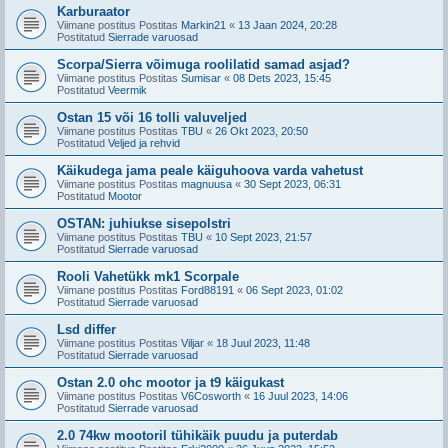
Karburaator
Viimane postitus Postitas
Markin21
«
13 Jaan 2024, 20:28
Postitatud
Sierrade varuosad
Scorpa/Sierra võimuga roolilatid samad asjad?
Viimane postitus Postitas
Sumisar
«
08 Dets 2023, 15:45
Postitatud
Veermik
Ostan 15 või 16 tolli valuveljed
Viimane postitus Postitas
TBU
«
26 Okt 2023, 20:50
Postitatud
Veljed ja rehvid
Käikudega jama peale käiguhoova varda vahetust
Viimane postitus Postitas
magnuusa
«
30 Sept 2023, 06:31
Postitatud
Mootor
OSTAN: juhiukse sisepolstri
Viimane postitus Postitas
TBU
«
10 Sept 2023, 21:57
Postitatud
Sierrade varuosad
Rooli Vahetükk mk1 Scorpale
Viimane postitus Postitas
Ford88191
«
06 Sept 2023, 01:02
Postitatud
Sierrade varuosad
Lsd differ
Viimane postitus Postitas
Viljar
«
18 Juul 2023, 11:48
Postitatud
Sierrade varuosad
Ostan 2.0 ohc mootor ja t9 käigukast
Viimane postitus Postitas
V6Cosworth
«
16 Juul 2023, 14:06
Postitatud
Sierrade varuosad
2.0 74kw mootoril tühikäik puudu ja puterdab