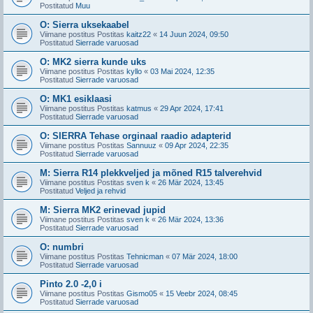
Postitatud
Muu
O: Sierra uksekaabel
Viimane postitus Postitas
kaitz22
«
14 Juun 2024, 09:50
Postitatud
Sierrade varuosad
O: MK2 sierra kunde uks
Viimane postitus Postitas
kyllo
«
03 Mai 2024, 12:35
Postitatud
Sierrade varuosad
O: MK1 esiklaasi
Viimane postitus Postitas
katmus
«
29 Apr 2024, 17:41
Postitatud
Sierrade varuosad
O: SIERRA Tehase orginaal raadio adapterid
Viimane postitus Postitas
Sannuuz
«
09 Apr 2024, 22:35
Postitatud
Sierrade varuosad
M: Sierra R14 plekkveljed ja mõned R15 talverehvid
Viimane postitus Postitas
sven k
«
26 Mär 2024, 13:45
Postitatud
Veljed ja rehvid
M: Sierra MK2 erinevad jupid
Viimane postitus Postitas
sven k
«
26 Mär 2024, 13:36
Postitatud
Sierrade varuosad
O: numbri
Viimane postitus Postitas
Tehnicman
«
07 Mär 2024, 18:00
Postitatud
Sierrade varuosad
Pinto 2.0 -2,0 i
Viimane postitus Postitas
Gismo05
«
15 Veebr 2024, 08:45
Postitatud
Sierrade varuosad