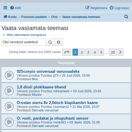
KKK
Registreeru
Logi sisse
O
Kodu
Foorumi pealeht
Otsi
Vaata vastamata teemasi
t
Vaata vastamata teemasi
s
Mine täiendatud otsinguisse
i
Otsi
Täiendatud otsing
1
. leht
20
-st
1
2
3
4
5
20
Jär
Otsing leidis rohkem kui 1000 vastet
…
Teemasid
92Scorpio universaal varuosadeks
Viimane postitus Postitas
jt73
«
25 Juul 2026, 19:50
Postitatud
Muu
1,8 diisli plokikaane tihend
Viimane postitus Postitas
rekkamees
«
03 Juul 2026, 23:43
Postitatud
Mootor
O:ostan sierra 8v 2,0doch klapikambri kaane
Viimane postitus Postitas
Liveman12
«
21 Mai 2026, 10:07
Postitatud
Sierrade varuosad
O: rooli, pardakat ja ohupuhasti sensor
Viimane postitus Postitas
romk991
«
03 Veebr 2026, 01:05
Postitatud
Sierrade varuosad