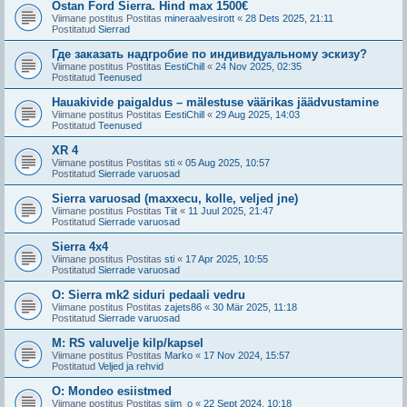
Ostan Ford Sierra. Hind max 1500€
Viimane postitus Postitas
mineraalvesirott
«
28 Dets 2025, 21:11
Postitatud
Sierrad
Где заказать надгробие по индивидуальному эскизу?
Viimane postitus Postitas
EestiChill
«
24 Nov 2025, 02:35
Postitatud
Teenused
Hauakivide paigaldus – mälestuse väärikas jäädvustamine
Viimane postitus Postitas
EestiChill
«
29 Aug 2025, 14:03
Postitatud
Teenused
XR 4
Viimane postitus Postitas
sti
«
05 Aug 2025, 10:57
Postitatud
Sierrade varuosad
Sierra varuosad (maxxecu, kolle, veljed jne)
Viimane postitus Postitas
Tiit
«
11 Juul 2025, 21:47
Postitatud
Sierrade varuosad
Sierra 4x4
Viimane postitus Postitas
sti
«
17 Apr 2025, 10:55
Postitatud
Sierrade varuosad
O: Sierra mk2 siduri pedaali vedru
Viimane postitus Postitas
zajets86
«
30 Mär 2025, 11:18
Postitatud
Sierrade varuosad
M: RS valuvelje kilp/kapsel
Viimane postitus Postitas
Marko
«
17 Nov 2024, 15:57
Postitatud
Veljed ja rehvid
O: Mondeo esiistmed
Viimane postitus Postitas
siim_o
«
22 Sept 2024, 10:18