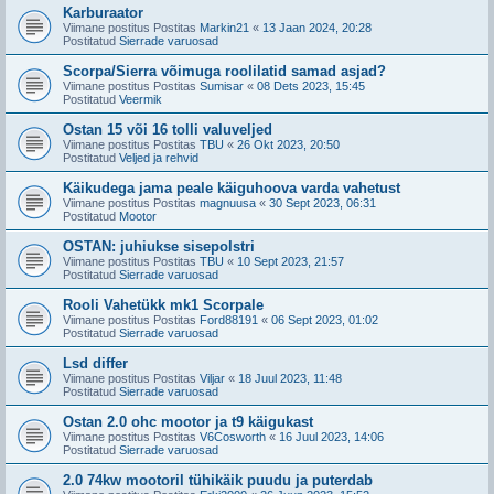
Karburaator
Viimane postitus Postitas
Markin21
«
13 Jaan 2024, 20:28
Postitatud
Sierrade varuosad
Scorpa/Sierra võimuga roolilatid samad asjad?
Viimane postitus Postitas
Sumisar
«
08 Dets 2023, 15:45
Postitatud
Veermik
Ostan 15 või 16 tolli valuveljed
Viimane postitus Postitas
TBU
«
26 Okt 2023, 20:50
Postitatud
Veljed ja rehvid
Käikudega jama peale käiguhoova varda vahetust
Viimane postitus Postitas
magnuusa
«
30 Sept 2023, 06:31
Postitatud
Mootor
OSTAN: juhiukse sisepolstri
Viimane postitus Postitas
TBU
«
10 Sept 2023, 21:57
Postitatud
Sierrade varuosad
Rooli Vahetükk mk1 Scorpale
Viimane postitus Postitas
Ford88191
«
06 Sept 2023, 01:02
Postitatud
Sierrade varuosad
Lsd differ
Viimane postitus Postitas
Viljar
«
18 Juul 2023, 11:48
Postitatud
Sierrade varuosad
Ostan 2.0 ohc mootor ja t9 käigukast
Viimane postitus Postitas
V6Cosworth
«
16 Juul 2023, 14:06
Postitatud
Sierrade varuosad
2.0 74kw mootoril tühikäik puudu ja puterdab