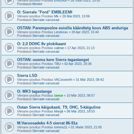
Viimane postitus Postitas
Erki2000
«
26 Juun 2023, 15:52
Postitatud
Mootor
O: Sierrale "Ford" EMBLEEMI
Viimane postitus Postitas
Mk
«
26 Mai 2023, 13:06
Postitatud
Sierrade varuosad
OSTAN: Parempoolne esisilla käändtelg koos ABS anduriga
Viimane postitus Postitas
Lendorav
«
20 Apr 2023, 15:44
Postitatud
Sierrade varuosad
O: 2,0 DOHC 8v plokikaant
Viimane postitus Postitas
valmat
«
17 Apr 2023, 21:13
Postitatud
Sierrade varuosad
OSTAN: uuema kere Sierra tagastanget
Viimane postitus Postitas
TBU
«
02 Apr 2023, 20:36
Postitatud
Sierrade varuosad
Sierra LSD
Viimane postitus Postitas
V6Cosworth
«
31 Mär 2023, 08:42
Postitatud
Sierrade varuosad
O: MK3 tagastange
Viimane postitus Postitas
tamar
«
10 Mär 2023, 08:57
Postitatud
Sierrade varuosad
Ostan Sierra käigukasti, T9, OHC, 5-käiguline
Viimane postitus Postitas
Margit
«
06 Mär 2023, 18:53
Postitatud
Sierrade varuosad
M:Varuosadeks 4-5 sierrat 86-91a
Viimane postitus Postitas
tommu11
«
01 Veebr 2023, 21:05
Postitatud
Sierrade varuosad