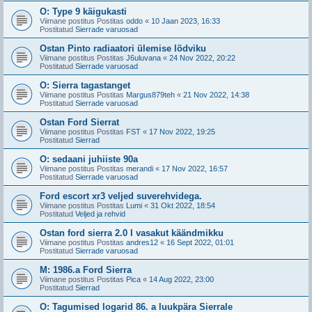
O: Type 9 käigukasti
Viimane postitus Postitas
oddo
«
10 Jaan 2023, 16:33
Postitatud
Sierrade varuosad
Ostan Pinto radiaatori ülemise lõdviku
Viimane postitus Postitas
J6uluvana
«
24 Nov 2022, 20:22
Postitatud
Sierrade varuosad
O: Sierra tagastanget
Viimane postitus Postitas
Margus879teh
«
21 Nov 2022, 14:38
Postitatud
Sierrade varuosad
Ostan Ford Sierrat
Viimane postitus Postitas
FST
«
17 Nov 2022, 19:25
Postitatud
Sierrad
O: sedaani juhiiste 90a
Viimane postitus Postitas
merandi
«
17 Nov 2022, 16:57
Postitatud
Sierrade varuosad
Ford escort xr3 veljed suverehvidega.
Viimane postitus Postitas
Lumi
«
31 Okt 2022, 18:54
Postitatud
Veljed ja rehvid
Ostan ford sierra 2.0 I vasakut käändmikku
Viimane postitus Postitas
andres12
«
16 Sept 2022, 01:01
Postitatud
Sierrade varuosad
M: 1986.a Ford Sierra
Viimane postitus Postitas
Pica
«
14 Aug 2022, 23:00
Postitatud
Sierrad
O: Tagumised logarid 86. a luukpära Sierrale