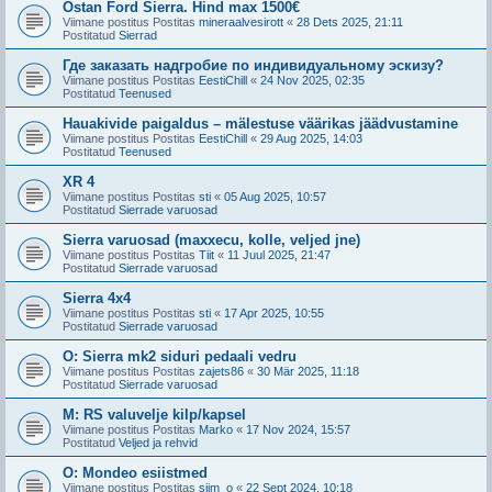
Ostan Ford Sierra. Hind max 1500€
Viimane postitus Postitas
mineraalvesirott
«
28 Dets 2025, 21:11
Postitatud
Sierrad
Где заказать надгробие по индивидуальному эскизу?
Viimane postitus Postitas
EestiChill
«
24 Nov 2025, 02:35
Postitatud
Teenused
Hauakivide paigaldus – mälestuse väärikas jäädvustamine
Viimane postitus Postitas
EestiChill
«
29 Aug 2025, 14:03
Postitatud
Teenused
XR 4
Viimane postitus Postitas
sti
«
05 Aug 2025, 10:57
Postitatud
Sierrade varuosad
Sierra varuosad (maxxecu, kolle, veljed jne)
Viimane postitus Postitas
Tiit
«
11 Juul 2025, 21:47
Postitatud
Sierrade varuosad
Sierra 4x4
Viimane postitus Postitas
sti
«
17 Apr 2025, 10:55
Postitatud
Sierrade varuosad
O: Sierra mk2 siduri pedaali vedru
Viimane postitus Postitas
zajets86
«
30 Mär 2025, 11:18
Postitatud
Sierrade varuosad
M: RS valuvelje kilp/kapsel
Viimane postitus Postitas
Marko
«
17 Nov 2024, 15:57
Postitatud
Veljed ja rehvid
O: Mondeo esiistmed
Viimane postitus Postitas
siim_o
«
22 Sept 2024, 10:18