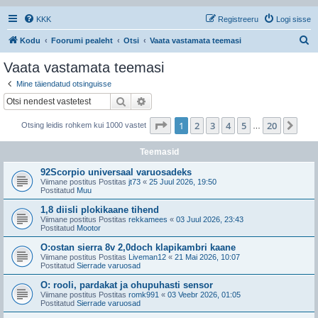
KKK
Registreeru
Logi sisse
O
Kodu
Foorumi pealeht
Otsi
Vaata vastamata teemasi
t
Vaata vastamata teemasi
s
Mine täiendatud otsinguisse
i
Otsi
Täiendatud otsing
1
. leht
20
-st
1
2
3
4
5
20
Jär
Otsing leidis rohkem kui 1000 vastet
…
Teemasid
92Scorpio universaal varuosadeks
Viimane postitus Postitas
jt73
«
25 Juul 2026, 19:50
Postitatud
Muu
1,8 diisli plokikaane tihend
Viimane postitus Postitas
rekkamees
«
03 Juul 2026, 23:43
Postitatud
Mootor
O:ostan sierra 8v 2,0doch klapikambri kaane
Viimane postitus Postitas
Liveman12
«
21 Mai 2026, 10:07
Postitatud
Sierrade varuosad
O: rooli, pardakat ja ohupuhasti sensor
Viimane postitus Postitas
romk991
«
03 Veebr 2026, 01:05
Postitatud
Sierrade varuosad