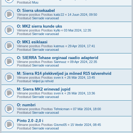
Postitatud
Muu
O: Sierra uksekaabel
Viimane postitus Postitas
kaitz22
«
14 Juun 2024, 09:50
Postitatud
Sierrade varuosad
O: MK2 sierra kunde uks
Viimane postitus Postitas
kyllo
«
03 Mai 2024, 12:35
Postitatud
Sierrade varuosad
O: MK1 esiklaasi
Viimane postitus Postitas
katmus
«
29 Apr 2024, 17:41
Postitatud
Sierrade varuosad
O: SIERRA Tehase orginaal raadio adapterid
Viimane postitus Postitas
Sannuuz
«
09 Apr 2024, 22:35
Postitatud
Sierrade varuosad
M: Sierra R14 plekkveljed ja mõned R15 talverehvid
Viimane postitus Postitas
sven k
«
26 Mär 2024, 13:45
Postitatud
Veljed ja rehvid
M: Sierra MK2 erinevad jupid
Viimane postitus Postitas
sven k
«
26 Mär 2024, 13:36
Postitatud
Sierrade varuosad
O: numbri
Viimane postitus Postitas
Tehnicman
«
07 Mär 2024, 18:00
Postitatud
Sierrade varuosad
Pinto 2.0 -2,0 i
Viimane postitus Postitas
Gismo05
«
15 Veebr 2024, 08:45
Postitatud
Sierrade varuosad