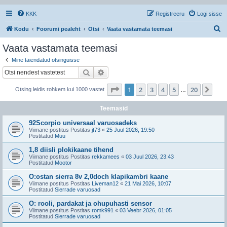
KKK
Registreeru
Logi sisse
O
Kodu
Foorumi pealeht
Otsi
Vaata vastamata teemasi
t
Vaata vastamata teemasi
s
Mine täiendatud otsinguisse
i
Otsi
Täiendatud otsing
1
. leht
20
-st
1
2
3
4
5
20
Jär
Otsing leidis rohkem kui 1000 vastet
…
Teemasid
92Scorpio universaal varuosadeks
Viimane postitus Postitas
jt73
«
25 Juul 2026, 19:50
Postitatud
Muu
1,8 diisli plokikaane tihend
Viimane postitus Postitas
rekkamees
«
03 Juul 2026, 23:43
Postitatud
Mootor
O:ostan sierra 8v 2,0doch klapikambri kaane
Viimane postitus Postitas
Liveman12
«
21 Mai 2026, 10:07
Postitatud
Sierrade varuosad
O: rooli, pardakat ja ohupuhasti sensor
Viimane postitus Postitas
romk991
«
03 Veebr 2026, 01:05
Postitatud
Sierrade varuosad