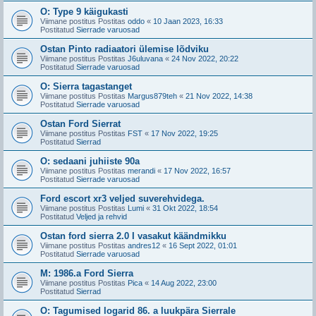
O: Type 9 käigukasti
Viimane postitus Postitas
oddo
«
10 Jaan 2023, 16:33
Postitatud
Sierrade varuosad
Ostan Pinto radiaatori ülemise lõdviku
Viimane postitus Postitas
J6uluvana
«
24 Nov 2022, 20:22
Postitatud
Sierrade varuosad
O: Sierra tagastanget
Viimane postitus Postitas
Margus879teh
«
21 Nov 2022, 14:38
Postitatud
Sierrade varuosad
Ostan Ford Sierrat
Viimane postitus Postitas
FST
«
17 Nov 2022, 19:25
Postitatud
Sierrad
O: sedaani juhiiste 90a
Viimane postitus Postitas
merandi
«
17 Nov 2022, 16:57
Postitatud
Sierrade varuosad
Ford escort xr3 veljed suverehvidega.
Viimane postitus Postitas
Lumi
«
31 Okt 2022, 18:54
Postitatud
Veljed ja rehvid
Ostan ford sierra 2.0 I vasakut käändmikku
Viimane postitus Postitas
andres12
«
16 Sept 2022, 01:01
Postitatud
Sierrade varuosad
M: 1986.a Ford Sierra
Viimane postitus Postitas
Pica
«
14 Aug 2022, 23:00
Postitatud
Sierrad
O: Tagumised logarid 86. a luukpära Sierrale