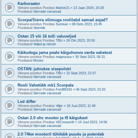
Karburaator
Viimane postitus Postitas
Markin21
«
13 Jaan 2024, 20:28
Postitatud
Sierrade varuosad
Scorpa/Sierra võimuga roolilatid samad asjad?
Viimane postitus Postitas
Sumisar
«
08 Dets 2023, 15:45
Postitatud
Veermik
Ostan 15 või 16 tolli valuveljed
Viimane postitus Postitas
TBU
«
26 Okt 2023, 20:50
Postitatud
Veljed ja rehvid
Käikudega jama peale käiguhoova varda vahetust
Viimane postitus Postitas
magnuusa
«
30 Sept 2023, 06:31
Postitatud
Mootor
OSTAN: juhiukse sisepolstri
Viimane postitus Postitas
TBU
«
10 Sept 2023, 21:57
Postitatud
Sierrade varuosad
Rooli Vahetükk mk1 Scorpale
Viimane postitus Postitas
Ford88191
«
06 Sept 2023, 01:02
Postitatud
Sierrade varuosad
Lsd differ
Viimane postitus Postitas
Viljar
«
18 Juul 2023, 11:48
Postitatud
Sierrade varuosad
Ostan 2.0 ohc mootor ja t9 käigukast
Viimane postitus Postitas
V6Cosworth
«
16 Juul 2023, 14:06
Postitatud
Sierrade varuosad
2.0 74kw mootoril tühikäik puudu ja puterdab