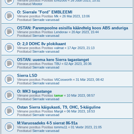
Viimane postitus Postitas
Erki2000
«
26 Juun 2023, 15:52
Postitatud
Mootor
O: Sierrale "Ford" EMBLEEMI
Viimane postitus Postitas
Mk
«
26 Mai 2023, 13:06
Postitatud
Sierrade varuosad
OSTAN: Parempoolne esisilla käändtelg koos ABS anduriga
Viimane postitus Postitas
Lendorav
«
20 Apr 2023, 15:44
Postitatud
Sierrade varuosad
O: 2,0 DOHC 8v plokikaant
Viimane postitus Postitas
valmat
«
17 Apr 2023, 21:13
Postitatud
Sierrade varuosad
OSTAN: uuema kere Sierra tagastanget
Viimane postitus Postitas
TBU
«
02 Apr 2023, 20:36
Postitatud
Sierrade varuosad
Sierra LSD
Viimane postitus Postitas
V6Cosworth
«
31 Mär 2023, 08:42
Postitatud
Sierrade varuosad
O: MK3 tagastange
Viimane postitus Postitas
tamar
«
10 Mär 2023, 08:57
Postitatud
Sierrade varuosad
Ostan Sierra käigukasti, T9, OHC, 5-käiguline
Viimane postitus Postitas
Margit
«
06 Mär 2023, 18:53
Postitatud
Sierrade varuosad
M:Varuosadeks 4-5 sierrat 86-91a
Viimane postitus Postitas
tommu11
«
01 Veebr 2023, 21:05
Postitatud
Sierrade varuosad