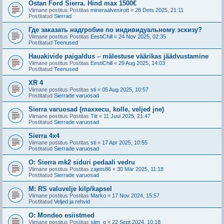
Ostan Ford Sierra. Hind max 1500€
Viimane postitus Postitas
mineraalvesirott
«
28 Dets 2025, 21:11
Postitatud
Sierrad
Где заказать надгробие по индивидуальному эскизу?
Viimane postitus Postitas
EestiChill
«
24 Nov 2025, 02:35
Postitatud
Teenused
Hauakivide paigaldus – mälestuse väärikas jäädvustamine
Viimane postitus Postitas
EestiChill
«
29 Aug 2025, 14:03
Postitatud
Teenused
XR 4
Viimane postitus Postitas
sti
«
05 Aug 2025, 10:57
Postitatud
Sierrade varuosad
Sierra varuosad (maxxecu, kolle, veljed jne)
Viimane postitus Postitas
Tiit
«
11 Juul 2025, 21:47
Postitatud
Sierrade varuosad
Sierra 4x4
Viimane postitus Postitas
sti
«
17 Apr 2025, 10:55
Postitatud
Sierrade varuosad
O: Sierra mk2 siduri pedaali vedru
Viimane postitus Postitas
zajets86
«
30 Mär 2025, 11:18
Postitatud
Sierrade varuosad
M: RS valuvelje kilp/kapsel
Viimane postitus Postitas
Marko
«
17 Nov 2024, 15:57
Postitatud
Veljed ja rehvid
O: Mondeo esiistmed
Viimane postitus Postitas
siim_o
«
22 Sept 2024, 10:18