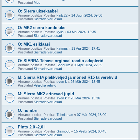
Postitatud
Muu
O: Sierra uksekaabel
Viimane postitus Postitas
kaitz22
«
14 Juun 2024, 09:50
Postitatud
Sierrade varuosad
O: MK2 sierra kunde uks
Viimane postitus Postitas
kyllo
«
03 Mai 2024, 12:35
Postitatud
Sierrade varuosad
O: MK1 esiklaasi
Viimane postitus Postitas
katmus
«
29 Apr 2024, 17:41
Postitatud
Sierrade varuosad
O: SIERRA Tehase orginaal raadio adapterid
Viimane postitus Postitas
Sannuuz
«
09 Apr 2024, 22:35
Postitatud
Sierrade varuosad
M: Sierra R14 plekkveljed ja mõned R15 talverehvid
Viimane postitus Postitas
sven k
«
26 Mär 2024, 13:45
Postitatud
Veljed ja rehvid
M: Sierra MK2 erinevad jupid
Viimane postitus Postitas
sven k
«
26 Mär 2024, 13:36
Postitatud
Sierrade varuosad
O: numbri
Viimane postitus Postitas
Tehnicman
«
07 Mär 2024, 18:00
Postitatud
Sierrade varuosad
Pinto 2.0 -2,0 i
Viimane postitus Postitas
Gismo05
«
15 Veebr 2024, 08:45
Postitatud
Sierrade varuosad