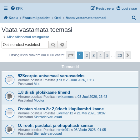
KKK
Registreeru
Logi sisse
O
Kodu
Foorumi pealeht
Otsi
Vaata vastamata teemasi
t
Vaata vastamata teemasi
s
Mine täiendatud otsinguisse
i
Otsi
Täiendatud otsing
1
. leht
20
-st
1
2
3
4
5
20
Jär
Otsing leidis rohkem kui 1000 vastet
…
Teemasid
92Scorpio universaal varuosadeks
Viimane postitus Postitas
jt73
«
25 Juul 2026, 19:50
Postitatud
Muu
1,8 diisli plokikaane tihend
Viimane postitus Postitas
rekkamees
«
03 Juul 2026, 23:43
Postitatud
Mootor
O:ostan sierra 8v 2,0doch klapikambri kaane
Viimane postitus Postitas
Liveman12
«
21 Mai 2026, 10:07
Postitatud
Sierrade varuosad
O: rooli, pardakat ja ohupuhasti sensor
Viimane postitus Postitas
romk991
«
03 Veebr 2026, 01:05
Postitatud
Sierrade varuosad