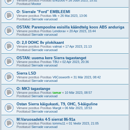
Viimane postitus Postitas
Erki2000
«
26 Juun 2023, 15:52
Postitatud
Mootor
O: Sierrale "Ford" EMBLEEMI
Viimane postitus Postitas
Mk
«
26 Mai 2023, 13:06
Postitatud
Sierrade varuosad
OSTAN: Parempoolne esisilla käändtelg koos ABS anduriga
Viimane postitus Postitas
Lendorav
«
20 Apr 2023, 15:44
Postitatud
Sierrade varuosad
O: 2,0 DOHC 8v plokikaant
Viimane postitus Postitas
valmat
«
17 Apr 2023, 21:13
Postitatud
Sierrade varuosad
OSTAN: uuema kere Sierra tagastanget
Viimane postitus Postitas
TBU
«
02 Apr 2023, 20:36
Postitatud
Sierrade varuosad
Sierra LSD
Viimane postitus Postitas
V6Cosworth
«
31 Mär 2023, 08:42
Postitatud
Sierrade varuosad
O: MK3 tagastange
Viimane postitus Postitas
tamar
«
10 Mär 2023, 08:57
Postitatud
Sierrade varuosad
Ostan Sierra käigukasti, T9, OHC, 5-käiguline
Viimane postitus Postitas
Margit
«
06 Mär 2023, 18:53
Postitatud
Sierrade varuosad
M:Varuosadeks 4-5 sierrat 86-91a
Viimane postitus Postitas
tommu11
«
01 Veebr 2023, 21:05
Postitatud
Sierrade varuosad