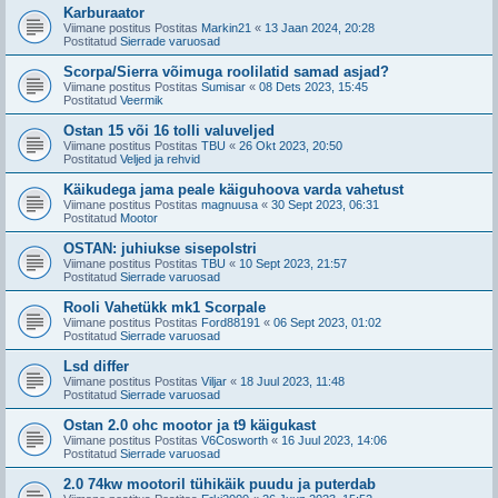
Karburaator
Viimane postitus Postitas
Markin21
«
13 Jaan 2024, 20:28
Postitatud
Sierrade varuosad
Scorpa/Sierra võimuga roolilatid samad asjad?
Viimane postitus Postitas
Sumisar
«
08 Dets 2023, 15:45
Postitatud
Veermik
Ostan 15 või 16 tolli valuveljed
Viimane postitus Postitas
TBU
«
26 Okt 2023, 20:50
Postitatud
Veljed ja rehvid
Käikudega jama peale käiguhoova varda vahetust
Viimane postitus Postitas
magnuusa
«
30 Sept 2023, 06:31
Postitatud
Mootor
OSTAN: juhiukse sisepolstri
Viimane postitus Postitas
TBU
«
10 Sept 2023, 21:57
Postitatud
Sierrade varuosad
Rooli Vahetükk mk1 Scorpale
Viimane postitus Postitas
Ford88191
«
06 Sept 2023, 01:02
Postitatud
Sierrade varuosad
Lsd differ
Viimane postitus Postitas
Viljar
«
18 Juul 2023, 11:48
Postitatud
Sierrade varuosad
Ostan 2.0 ohc mootor ja t9 käigukast
Viimane postitus Postitas
V6Cosworth
«
16 Juul 2023, 14:06
Postitatud
Sierrade varuosad
2.0 74kw mootoril tühikäik puudu ja puterdab