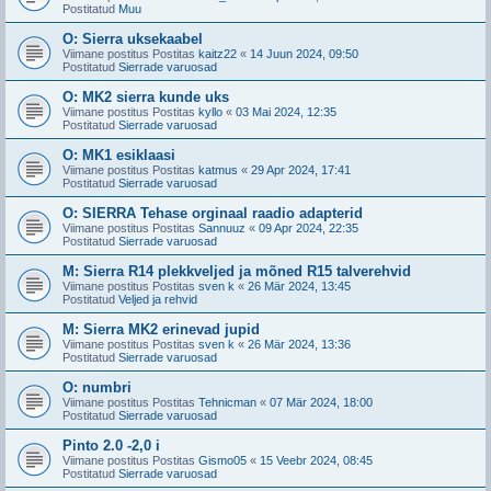
Postitatud
Muu
O: Sierra uksekaabel
Viimane postitus Postitas
kaitz22
«
14 Juun 2024, 09:50
Postitatud
Sierrade varuosad
O: MK2 sierra kunde uks
Viimane postitus Postitas
kyllo
«
03 Mai 2024, 12:35
Postitatud
Sierrade varuosad
O: MK1 esiklaasi
Viimane postitus Postitas
katmus
«
29 Apr 2024, 17:41
Postitatud
Sierrade varuosad
O: SIERRA Tehase orginaal raadio adapterid
Viimane postitus Postitas
Sannuuz
«
09 Apr 2024, 22:35
Postitatud
Sierrade varuosad
M: Sierra R14 plekkveljed ja mõned R15 talverehvid
Viimane postitus Postitas
sven k
«
26 Mär 2024, 13:45
Postitatud
Veljed ja rehvid
M: Sierra MK2 erinevad jupid
Viimane postitus Postitas
sven k
«
26 Mär 2024, 13:36
Postitatud
Sierrade varuosad
O: numbri
Viimane postitus Postitas
Tehnicman
«
07 Mär 2024, 18:00
Postitatud
Sierrade varuosad
Pinto 2.0 -2,0 i
Viimane postitus Postitas
Gismo05
«
15 Veebr 2024, 08:45
Postitatud
Sierrade varuosad