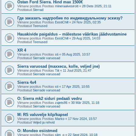
Ostan Ford Sierra. Hind max 1500€
Viimane postitus Postitas
mineraalvesirott
«
28 Dets 2025, 21:11
Postitatud
Sierrad
Где заказать надгробие по индивидуальному эскизу?
Viimane postitus Postitas
EestiChill
«
24 Nov 2025, 02:35
Postitatud
Teenused
Hauakivide paigaldus – mälestuse väärikas jäädvustamine
Viimane postitus Postitas
EestiChill
«
29 Aug 2025, 14:03
Postitatud
Teenused
XR 4
Viimane postitus Postitas
sti
«
05 Aug 2025, 10:57
Postitatud
Sierrade varuosad
Sierra varuosad (maxxecu, kolle, veljed jne)
Viimane postitus Postitas
Tiit
«
11 Juul 2025, 21:47
Postitatud
Sierrade varuosad
Sierra 4x4
Viimane postitus Postitas
sti
«
17 Apr 2025, 10:55
Postitatud
Sierrade varuosad
O: Sierra mk2 siduri pedaali vedru
Viimane postitus Postitas
zajets86
«
30 Mär 2025, 11:18
Postitatud
Sierrade varuosad
M: RS valuvelje kilp/kapsel
Viimane postitus Postitas
Marko
«
17 Nov 2024, 15:57
Postitatud
Veljed ja rehvid
O: Mondeo esiistmed
Viimane postitus Postitas
siim_o
«
22 Sept 2024, 10:18