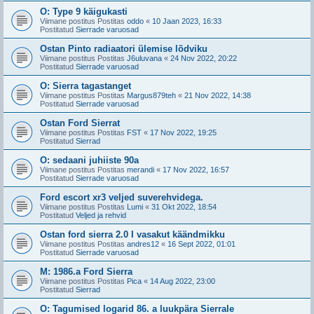
O: Type 9 käigukasti
Viimane postitus Postitas
oddo
«
10 Jaan 2023, 16:33
Postitatud
Sierrade varuosad
Ostan Pinto radiaatori ülemise lõdviku
Viimane postitus Postitas
J6uluvana
«
24 Nov 2022, 20:22
Postitatud
Sierrade varuosad
O: Sierra tagastanget
Viimane postitus Postitas
Margus879teh
«
21 Nov 2022, 14:38
Postitatud
Sierrade varuosad
Ostan Ford Sierrat
Viimane postitus Postitas
FST
«
17 Nov 2022, 19:25
Postitatud
Sierrad
O: sedaani juhiiste 90a
Viimane postitus Postitas
merandi
«
17 Nov 2022, 16:57
Postitatud
Sierrade varuosad
Ford escort xr3 veljed suverehvidega.
Viimane postitus Postitas
Lumi
«
31 Okt 2022, 18:54
Postitatud
Veljed ja rehvid
Ostan ford sierra 2.0 I vasakut käändmikku
Viimane postitus Postitas
andres12
«
16 Sept 2022, 01:01
Postitatud
Sierrade varuosad
M: 1986.a Ford Sierra
Viimane postitus Postitas
Pica
«
14 Aug 2022, 23:00
Postitatud
Sierrad
O: Tagumised logarid 86. a luukpära Sierrale