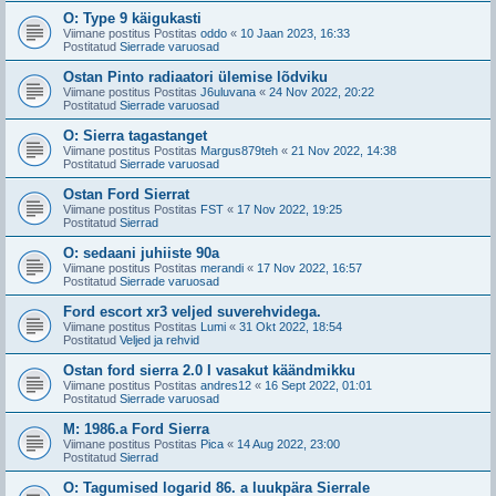
O: Type 9 käigukasti
Viimane postitus Postitas
oddo
«
10 Jaan 2023, 16:33
Postitatud
Sierrade varuosad
Ostan Pinto radiaatori ülemise lõdviku
Viimane postitus Postitas
J6uluvana
«
24 Nov 2022, 20:22
Postitatud
Sierrade varuosad
O: Sierra tagastanget
Viimane postitus Postitas
Margus879teh
«
21 Nov 2022, 14:38
Postitatud
Sierrade varuosad
Ostan Ford Sierrat
Viimane postitus Postitas
FST
«
17 Nov 2022, 19:25
Postitatud
Sierrad
O: sedaani juhiiste 90a
Viimane postitus Postitas
merandi
«
17 Nov 2022, 16:57
Postitatud
Sierrade varuosad
Ford escort xr3 veljed suverehvidega.
Viimane postitus Postitas
Lumi
«
31 Okt 2022, 18:54
Postitatud
Veljed ja rehvid
Ostan ford sierra 2.0 I vasakut käändmikku
Viimane postitus Postitas
andres12
«
16 Sept 2022, 01:01
Postitatud
Sierrade varuosad
M: 1986.a Ford Sierra
Viimane postitus Postitas
Pica
«
14 Aug 2022, 23:00
Postitatud
Sierrad
O: Tagumised logarid 86. a luukpära Sierrale