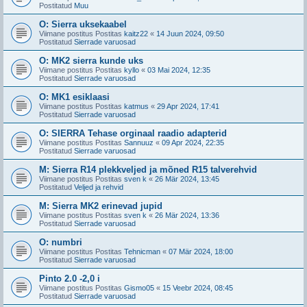
Postitatud
Muu
O: Sierra uksekaabel
Viimane postitus Postitas
kaitz22
«
14 Juun 2024, 09:50
Postitatud
Sierrade varuosad
O: MK2 sierra kunde uks
Viimane postitus Postitas
kyllo
«
03 Mai 2024, 12:35
Postitatud
Sierrade varuosad
O: MK1 esiklaasi
Viimane postitus Postitas
katmus
«
29 Apr 2024, 17:41
Postitatud
Sierrade varuosad
O: SIERRA Tehase orginaal raadio adapterid
Viimane postitus Postitas
Sannuuz
«
09 Apr 2024, 22:35
Postitatud
Sierrade varuosad
M: Sierra R14 plekkveljed ja mõned R15 talverehvid
Viimane postitus Postitas
sven k
«
26 Mär 2024, 13:45
Postitatud
Veljed ja rehvid
M: Sierra MK2 erinevad jupid
Viimane postitus Postitas
sven k
«
26 Mär 2024, 13:36
Postitatud
Sierrade varuosad
O: numbri
Viimane postitus Postitas
Tehnicman
«
07 Mär 2024, 18:00
Postitatud
Sierrade varuosad
Pinto 2.0 -2,0 i
Viimane postitus Postitas
Gismo05
«
15 Veebr 2024, 08:45
Postitatud
Sierrade varuosad