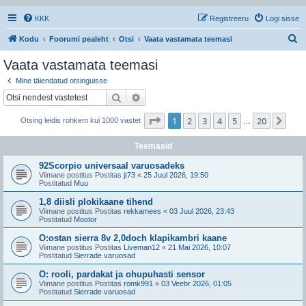
KKK
Registreeru
Logi sisse
O
Kodu
Foorumi pealeht
Otsi
Vaata vastamata teemasi
t
Vaata vastamata teemasi
s
Mine täiendatud otsinguisse
i
Otsi
Täiendatud otsing
1
. leht
20
-st
1
2
3
4
5
20
Jär
Otsing leidis rohkem kui 1000 vastet
…
Teemasid
92Scorpio universaal varuosadeks
Viimane postitus Postitas
jt73
«
25 Juul 2026, 19:50
Postitatud
Muu
1,8 diisli plokikaane tihend
Viimane postitus Postitas
rekkamees
«
03 Juul 2026, 23:43
Postitatud
Mootor
O:ostan sierra 8v 2,0doch klapikambri kaane
Viimane postitus Postitas
Liveman12
«
21 Mai 2026, 10:07
Postitatud
Sierrade varuosad
O: rooli, pardakat ja ohupuhasti sensor
Viimane postitus Postitas
romk991
«
03 Veebr 2026, 01:05
Postitatud
Sierrade varuosad