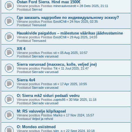
Ostan Ford Sierra. Hind max 1500€
Viimane postitus Postitas
mineraalvesirott
«
28 Dets 2025, 21:11
Postitatud
Sierrad
Где заказать надгробие по индивидуальному эскизу?
Viimane postitus Postitas
EestiChill
«
24 Nov 2025, 02:35
Postitatud
Teenused
Hauakivide paigaldus – mälestuse väärikas jäädvustamine
Viimane postitus Postitas
EestiChill
«
29 Aug 2025, 14:03
Postitatud
Teenused
XR 4
Viimane postitus Postitas
sti
«
05 Aug 2025, 10:57
Postitatud
Sierrade varuosad
Sierra varuosad (maxxecu, kolle, veljed jne)
Viimane postitus Postitas
Tiit
«
11 Juul 2025, 21:47
Postitatud
Sierrade varuosad
Sierra 4x4
Viimane postitus Postitas
sti
«
17 Apr 2025, 10:55
Postitatud
Sierrade varuosad
O: Sierra mk2 siduri pedaali vedru
Viimane postitus Postitas
zajets86
«
30 Mär 2025, 11:18
Postitatud
Sierrade varuosad
M: RS valuvelje kilp/kapsel
Viimane postitus Postitas
Marko
«
17 Nov 2024, 15:57
Postitatud
Veljed ja rehvid
O: Mondeo esiistmed
Viimane postitus Postitas
siim_o
«
22 Sept 2024, 10:18