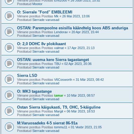
Viimane postitus Postitas
Erki2000
«
26 Juun 2023, 15:52
Postitatud
Mootor
O: Sierrale "Ford" EMBLEEMI
Viimane postitus Postitas
Mk
«
26 Mai 2023, 13:06
Postitatud
Sierrade varuosad
OSTAN: Parempoolne esisilla käändtelg koos ABS anduriga
Viimane postitus Postitas
Lendorav
«
20 Apr 2023, 15:44
Postitatud
Sierrade varuosad
O: 2,0 DOHC 8v plokikaant
Viimane postitus Postitas
valmat
«
17 Apr 2023, 21:13
Postitatud
Sierrade varuosad
OSTAN: uuema kere Sierra tagastanget
Viimane postitus Postitas
TBU
«
02 Apr 2023, 20:36
Postitatud
Sierrade varuosad
Sierra LSD
Viimane postitus Postitas
V6Cosworth
«
31 Mär 2023, 08:42
Postitatud
Sierrade varuosad
O: MK3 tagastange
Viimane postitus Postitas
tamar
«
10 Mär 2023, 08:57
Postitatud
Sierrade varuosad
Ostan Sierra käigukasti, T9, OHC, 5-käiguline
Viimane postitus Postitas
Margit
«
06 Mär 2023, 18:53
Postitatud
Sierrade varuosad
M:Varuosadeks 4-5 sierrat 86-91a
Viimane postitus Postitas
tommu11
«
01 Veebr 2023, 21:05
Postitatud
Sierrade varuosad