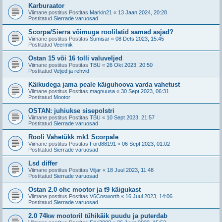
Karburaator
Viimane postitus Postitas
Markin21
«
13 Jaan 2024, 20:28
Postitatud
Sierrade varuosad
Scorpa/Sierra võimuga roolilatid samad asjad?
Viimane postitus Postitas
Sumisar
«
08 Dets 2023, 15:45
Postitatud
Veermik
Ostan 15 või 16 tolli valuveljed
Viimane postitus Postitas
TBU
«
26 Okt 2023, 20:50
Postitatud
Veljed ja rehvid
Käikudega jama peale käiguhoova varda vahetust
Viimane postitus Postitas
magnuusa
«
30 Sept 2023, 06:31
Postitatud
Mootor
OSTAN: juhiukse sisepolstri
Viimane postitus Postitas
TBU
«
10 Sept 2023, 21:57
Postitatud
Sierrade varuosad
Rooli Vahetükk mk1 Scorpale
Viimane postitus Postitas
Ford88191
«
06 Sept 2023, 01:02
Postitatud
Sierrade varuosad
Lsd differ
Viimane postitus Postitas
Viljar
«
18 Juul 2023, 11:48
Postitatud
Sierrade varuosad
Ostan 2.0 ohc mootor ja t9 käigukast
Viimane postitus Postitas
V6Cosworth
«
16 Juul 2023, 14:06
Postitatud
Sierrade varuosad
2.0 74kw mootoril tühikäik puudu ja puterdab