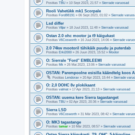
Postitas
TBU
»
10 Sept 2023, 21:57
»
Sierrade varuosad
Rooli Vahetükk mk1 Scorpale
Postitas
Ford88191
»
06 Sept 2023, 01:02
»
Sierrade varuo
Lsd differ
Postitas
Viljar
»
18 Juul 2023, 11:48
»
Sierrade varuosad
Ostan 2.0 ohc mootor ja t9 käigukast
Postitas
V6Cosworth
»
16 Juul 2023, 14:06
»
Sierrade varu
2.0 74kw mootoril tühikäik puudu ja puterdab
Postitas
Erki2000
»
26 Juun 2023, 15:52
»
Mootor
O: Sierrale "Ford" EMBLEEMI
Postitas
Mk
»
26 Mai 2023, 13:06
»
Sierrade varuosad
OSTAN: Parempoolne esisilla käändtelg koos 
Postitas
Lendorav
»
20 Apr 2023, 15:44
»
Sierrade varu
O: 2,0 DOHC 8v plokikaant
Postitas
valmat
»
17 Apr 2023, 21:13
»
Sierrade varuosad
OSTAN: uuema kere Sierra tagastanget
Postitas
TBU
»
02 Apr 2023, 20:36
»
Sierrade varuosad
Sierra LSD
Postitas
V6Cosworth
»
31 Mär 2023, 08:42
»
Sierrade varuo
O: MK3 tagastange
Postitas
tamar
»
10 Mär 2023, 08:57
»
Sierrade varuosad
Ostan Sierra käigukasti, T9, OHC, 5-käiguline