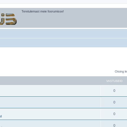
Teretulemast meie foorumisse!
Otsing l
VASTUSEID
0
0
0
ad
0