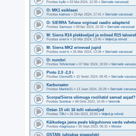
Postitas
kyllo
»
03 Mai 2024, 12:35
»
Sierrade varuosad
O: MK1 esiklaasi
Postitas
katmus
»
29 Apr 2024, 17:41
»
Sierrade varuosad
O: SIERRA Tehase orginaal raadio adapterid
Postitas
Sannuuz
»
09 Apr 2024, 22:35
»
Sierrade varuosad
M: Sierra R14 plekkveljed ja mõned R15 talvere
Postitas
sven k
»
26 Mär 2024, 13:45
»
Veljed ja rehvid
M: Sierra MK2 erinevad jupid
Postitas
sven k
»
26 Mär 2024, 13:36
»
Sierrade varuosad
O: numbri
Postitas
Tehnicman
»
07 Mär 2024, 18:00
»
Sierrade varuos
Pinto 2.0 -2,0 i
Postitas
Gismo05
»
15 Veebr 2024, 08:45
»
Sierrade varuos
Karburaator
Postitas
Markin21
»
13 Jaan 2024, 20:28
»
Sierrade varuosa
Scorpa/Sierra võimuga roolilatid samad asjad?
Postitas
Sumisar
»
08 Dets 2023, 15:45
»
Veermik
Ostan 15 või 16 tolli valuveljed
Postitas
TBU
»
26 Okt 2023, 20:50
»
Veljed ja rehvid
Käikudega jama peale käiguhoova varda vahetu
Postitas
magnuusa
»
30 Sept 2023, 06:31
»
Mootor
OSTAN: juhiukse sisepolstri