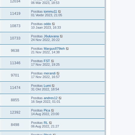
12034
06 Mär 2023, 18:53
Postitas
tommu11
11419
01 Veebr 2023, 21:05
Postitas
oddo
10873
10 Jaan 2023, 16:33
Postitas
J6uluvana
10733
24 Nov 2022, 20:22
Postitas
Margus879teh
9638
21 Nov 2022, 14:38
Postitas
FST
11346
17 Nov 2022, 19:25
Postitas
merandi
9701
17 Nov 2022, 16:57
Postitas
Lumi
11474
31 Okt 2022, 18:54
Postitas
andres12
8855
16 Sept 2022, 01:01
Postitas
Pica
12392
14 Aug 2022, 23:00
Postitas
RL
8498
06 Aug 2022, 21:27
Postitas
Piirak