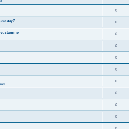
ad
0
 эскизу?
0
dvustamine
0
0
0
0
0
osad
0
0
0
0