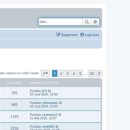
Otsi
Täiendatud otsing
Registreeru
Logi sisse
1
. leht
20
-st
1
2
3
4
5
20
Järgmine
eidis rohkem kui 1000 vastet
…
VAATAMISI
VIIMANE POSTITUS
Postitas
jt73
391
25 Juul 2026, 19:50
Postitas
rekkamees
885
03 Juul 2026, 23:43
Postitas
Liveman12
1165
21 Mai 2026, 10:07
Postitas
romk991
2258
03 Veebr 2026, 01:05