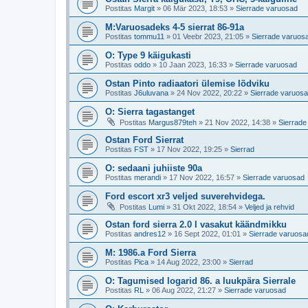
Postitas
Margit
»
06 Mär 2023, 18:53
»
Sierrade varuosad
M:Varuosadeks 4-5 sierrat 86-91a
Postitas
tommu11
»
01 Veebr 2023, 21:05
»
Sierrade varuos
O: Type 9 käigukasti
Postitas
oddo
»
10 Jaan 2023, 16:33
»
Sierrade varuosad
Ostan Pinto radiaatori ülemise lõdviku
Postitas
J6uluvana
»
24 Nov 2022, 20:22
»
Sierrade varuos
O: Sierra tagastanget
Postitas
Margus879teh
»
21 Nov 2022, 14:38
»
Sierrade
Ostan Ford Sierrat
Postitas
FST
»
17 Nov 2022, 19:25
»
Sierrad
O: sedaani juhiiste 90a
Postitas
merandi
»
17 Nov 2022, 16:57
»
Sierrade varuosad
Ford escort xr3 veljed suverehvidega.
Postitas
Lumi
»
31 Okt 2022, 18:54
»
Veljed ja rehvid
Ostan ford sierra 2.0 I vasakut käändmikku
Postitas
andres12
»
16 Sept 2022, 01:01
»
Sierrade varuosa
M: 1986.a Ford Sierra
Postitas
Pica
»
14 Aug 2022, 23:00
»
Sierrad
O: Tagumised logarid 86. a luukpära Sierrale
Postitas
RL
»
06 Aug 2022, 21:27
»
Sierrade varuosad