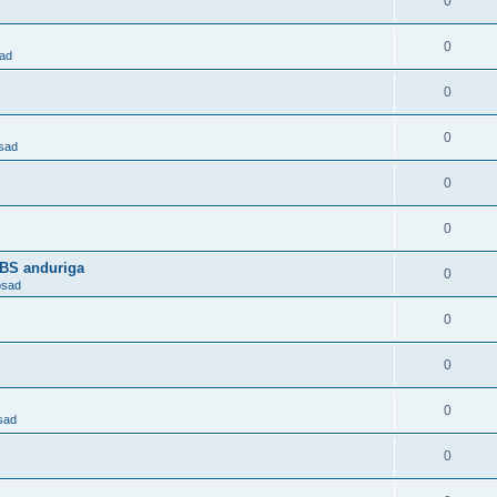
0
0
sad
0
0
osad
0
0
ABS anduriga
0
osad
0
0
0
sad
0