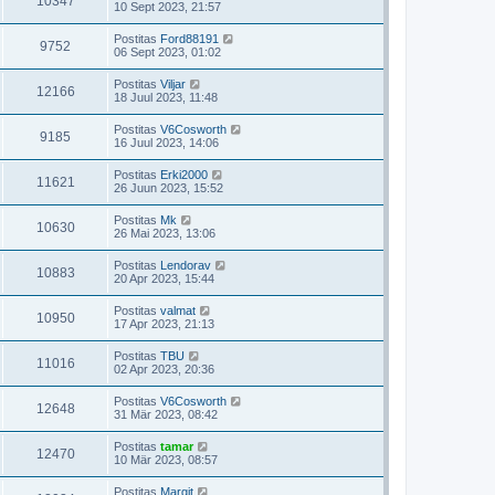
10347
10 Sept 2023, 21:57
Postitas
Ford88191
9752
06 Sept 2023, 01:02
Postitas
Viljar
12166
18 Juul 2023, 11:48
Postitas
V6Cosworth
9185
16 Juul 2023, 14:06
Postitas
Erki2000
11621
26 Juun 2023, 15:52
Postitas
Mk
10630
26 Mai 2023, 13:06
Postitas
Lendorav
10883
20 Apr 2023, 15:44
Postitas
valmat
10950
17 Apr 2023, 21:13
Postitas
TBU
11016
02 Apr 2023, 20:36
Postitas
V6Cosworth
12648
31 Mär 2023, 08:42
Postitas
tamar
12470
10 Mär 2023, 08:57
Postitas
Margit