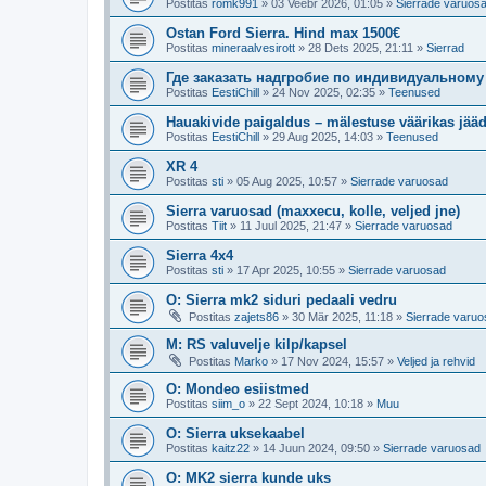
Postitas
romk991
»
03 Veebr 2026, 01:05
»
Sierrade varuos
Ostan Ford Sierra. Hind max 1500€
Postitas
mineraalvesirott
»
28 Dets 2025, 21:11
»
Sierrad
Где заказать надгробие по индивидуальному
Postitas
EestiChill
»
24 Nov 2025, 02:35
»
Teenused
Hauakivide paigaldus – mälestuse väärikas jää
Postitas
EestiChill
»
29 Aug 2025, 14:03
»
Teenused
XR 4
Postitas
sti
»
05 Aug 2025, 10:57
»
Sierrade varuosad
Sierra varuosad (maxxecu, kolle, veljed jne)
Postitas
Tiit
»
11 Juul 2025, 21:47
»
Sierrade varuosad
Sierra 4x4
Postitas
sti
»
17 Apr 2025, 10:55
»
Sierrade varuosad
O: Sierra mk2 siduri pedaali vedru
Postitas
zajets86
»
30 Mär 2025, 11:18
»
Sierrade varu
M: RS valuvelje kilp/kapsel
Postitas
Marko
»
17 Nov 2024, 15:57
»
Veljed ja rehvid
O: Mondeo esiistmed
Postitas
siim_o
»
22 Sept 2024, 10:18
»
Muu
O: Sierra uksekaabel
Postitas
kaitz22
»
14 Juun 2024, 09:50
»
Sierrade varuosad
O: MK2 sierra kunde uks