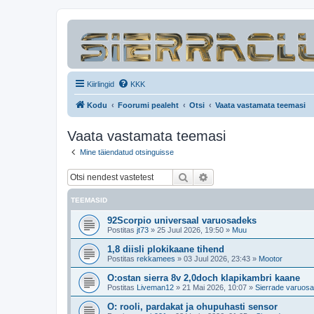
Kiirlingid
KKK
Kodu
Foorumi pealeht
Otsi
Vaata vastamata teemasi
Vaata vastamata teemasi
Mine täiendatud otsinguisse
Otsi
Täiendatud otsing
TEEMASID
92Scorpio universaal varuosadeks
Postitas
jt73
»
25 Juul 2026, 19:50
»
Muu
1,8 diisli plokikaane tihend
Postitas
rekkamees
»
03 Juul 2026, 23:43
»
Mootor
O:ostan sierra 8v 2,0doch klapikambri kaane
Postitas
Liveman12
»
21 Mai 2026, 10:07
»
Sierrade varuos
O: rooli, pardakat ja ohupuhasti sensor