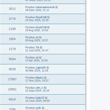
Postitas
mineraalvesirott
3512
28 Dets 2025, 21:11
Postitas
EestiChill
3776
24 Nov 2025, 02:35
Postitas
EestiChill
2199
29 Aug 2025, 14:03
Postitas
sti
1904
05 Aug 2025, 10:57
Postitas
Tiit
2179
11 Juul 2025, 21:47
Postitas
sti
9594
17 Apr 2025, 10:55
Postitas
zajets86
9029
30 Mär 2025, 11:18
Postitas
Marko
17887
17 Nov 2024, 15:57
Postitas
siim_o
10861
22 Sept 2024, 10:18
Postitas
kaitz22
6819
14 Juun 2024, 09:50
Postitas
kyllo
7590