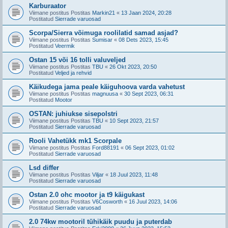
Karburaator
Viimane postitus Postitas
Markin21
«
13 Jaan 2024, 20:28
Postitatud
Sierrade varuosad
Scorpa/Sierra võimuga roolilatid samad asjad?
Viimane postitus Postitas
Sumisar
«
08 Dets 2023, 15:45
Postitatud
Veermik
Ostan 15 või 16 tolli valuveljed
Viimane postitus Postitas
TBU
«
26 Okt 2023, 20:50
Postitatud
Veljed ja rehvid
Käikudega jama peale käiguhoova varda vahetust
Viimane postitus Postitas
magnuusa
«
30 Sept 2023, 06:31
Postitatud
Mootor
OSTAN: juhiukse sisepolstri
Viimane postitus Postitas
TBU
«
10 Sept 2023, 21:57
Postitatud
Sierrade varuosad
Rooli Vahetükk mk1 Scorpale
Viimane postitus Postitas
Ford88191
«
06 Sept 2023, 01:02
Postitatud
Sierrade varuosad
Lsd differ
Viimane postitus Postitas
Viljar
«
18 Juul 2023, 11:48
Postitatud
Sierrade varuosad
Ostan 2.0 ohc mootor ja t9 käigukast
Viimane postitus Postitas
V6Cosworth
«
16 Juul 2023, 14:06
Postitatud
Sierrade varuosad
2.0 74kw mootoril tühikäik puudu ja puterdab