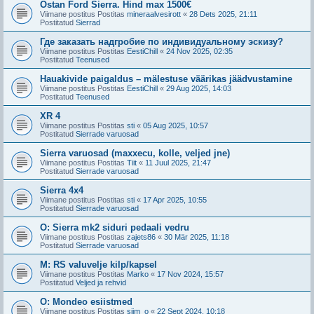
Ostan Ford Sierra. Hind max 1500€
Viimane postitus Postitas
mineraalvesirott
«
28 Dets 2025, 21:11
Postitatud
Sierrad
Где заказать надгробие по индивидуальному эскизу?
Viimane postitus Postitas
EestiChill
«
24 Nov 2025, 02:35
Postitatud
Teenused
Hauakivide paigaldus – mälestuse väärikas jäädvustamine
Viimane postitus Postitas
EestiChill
«
29 Aug 2025, 14:03
Postitatud
Teenused
XR 4
Viimane postitus Postitas
sti
«
05 Aug 2025, 10:57
Postitatud
Sierrade varuosad
Sierra varuosad (maxxecu, kolle, veljed jne)
Viimane postitus Postitas
Tiit
«
11 Juul 2025, 21:47
Postitatud
Sierrade varuosad
Sierra 4x4
Viimane postitus Postitas
sti
«
17 Apr 2025, 10:55
Postitatud
Sierrade varuosad
O: Sierra mk2 siduri pedaali vedru
Viimane postitus Postitas
zajets86
«
30 Mär 2025, 11:18
Postitatud
Sierrade varuosad
M: RS valuvelje kilp/kapsel
Viimane postitus Postitas
Marko
«
17 Nov 2024, 15:57
Postitatud
Veljed ja rehvid
O: Mondeo esiistmed
Viimane postitus Postitas
siim_o
«
22 Sept 2024, 10:18