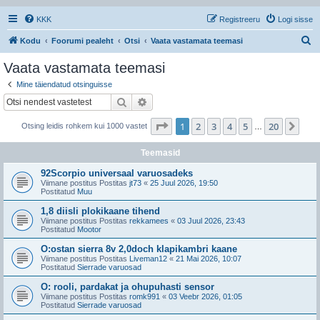
KKK
Registreeru
Logi sisse
O
Kodu
Foorumi pealeht
Otsi
Vaata vastamata teemasi
t
Vaata vastamata teemasi
s
Mine täiendatud otsinguisse
i
Otsi
Täiendatud otsing
1
. leht
20
-st
1
2
3
4
5
20
Jär
Otsing leidis rohkem kui 1000 vastet
…
Teemasid
92Scorpio universaal varuosadeks
Viimane postitus Postitas
jt73
«
25 Juul 2026, 19:50
Postitatud
Muu
1,8 diisli plokikaane tihend
Viimane postitus Postitas
rekkamees
«
03 Juul 2026, 23:43
Postitatud
Mootor
O:ostan sierra 8v 2,0doch klapikambri kaane
Viimane postitus Postitas
Liveman12
«
21 Mai 2026, 10:07
Postitatud
Sierrade varuosad
O: rooli, pardakat ja ohupuhasti sensor
Viimane postitus Postitas
romk991
«
03 Veebr 2026, 01:05
Postitatud
Sierrade varuosad