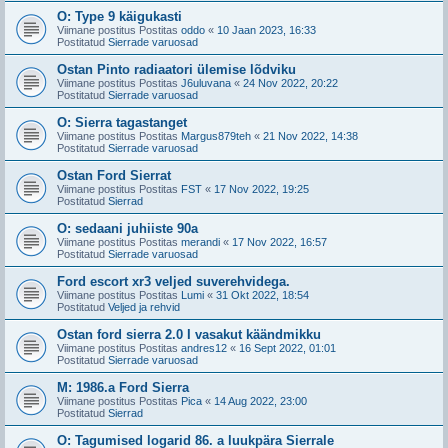
O: Type 9 käigukasti
Viimane postitus Postitas
oddo
«
10 Jaan 2023, 16:33
Postitatud
Sierrade varuosad
Ostan Pinto radiaatori ülemise lõdviku
Viimane postitus Postitas
J6uluvana
«
24 Nov 2022, 20:22
Postitatud
Sierrade varuosad
O: Sierra tagastanget
Viimane postitus Postitas
Margus879teh
«
21 Nov 2022, 14:38
Postitatud
Sierrade varuosad
Ostan Ford Sierrat
Viimane postitus Postitas
FST
«
17 Nov 2022, 19:25
Postitatud
Sierrad
O: sedaani juhiiste 90a
Viimane postitus Postitas
merandi
«
17 Nov 2022, 16:57
Postitatud
Sierrade varuosad
Ford escort xr3 veljed suverehvidega.
Viimane postitus Postitas
Lumi
«
31 Okt 2022, 18:54
Postitatud
Veljed ja rehvid
Ostan ford sierra 2.0 I vasakut käändmikku
Viimane postitus Postitas
andres12
«
16 Sept 2022, 01:01
Postitatud
Sierrade varuosad
M: 1986.a Ford Sierra
Viimane postitus Postitas
Pica
«
14 Aug 2022, 23:00
Postitatud
Sierrad
O: Tagumised logarid 86. a luukpära Sierrale