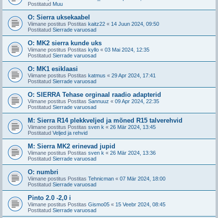
Postitatud
Muu
O: Sierra uksekaabel
Viimane postitus Postitas
kaitz22
«
14 Juun 2024, 09:50
Postitatud
Sierrade varuosad
O: MK2 sierra kunde uks
Viimane postitus Postitas
kyllo
«
03 Mai 2024, 12:35
Postitatud
Sierrade varuosad
O: MK1 esiklaasi
Viimane postitus Postitas
katmus
«
29 Apr 2024, 17:41
Postitatud
Sierrade varuosad
O: SIERRA Tehase orginaal raadio adapterid
Viimane postitus Postitas
Sannuuz
«
09 Apr 2024, 22:35
Postitatud
Sierrade varuosad
M: Sierra R14 plekkveljed ja mõned R15 talverehvid
Viimane postitus Postitas
sven k
«
26 Mär 2024, 13:45
Postitatud
Veljed ja rehvid
M: Sierra MK2 erinevad jupid
Viimane postitus Postitas
sven k
«
26 Mär 2024, 13:36
Postitatud
Sierrade varuosad
O: numbri
Viimane postitus Postitas
Tehnicman
«
07 Mär 2024, 18:00
Postitatud
Sierrade varuosad
Pinto 2.0 -2,0 i
Viimane postitus Postitas
Gismo05
«
15 Veebr 2024, 08:45
Postitatud
Sierrade varuosad