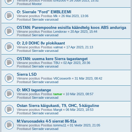
Viimane postitus Postitas
Erki2000
«
26 Juun 2023, 15:52
Postitatud
Mootor
O: Sierrale "Ford" EMBLEEMI
Viimane postitus Postitas
Mk
«
26 Mai 2023, 13:06
Postitatud
Sierrade varuosad
OSTAN: Parempoolne esisilla käändtelg koos ABS anduriga
Viimane postitus Postitas
Lendorav
«
20 Apr 2023, 15:44
Postitatud
Sierrade varuosad
O: 2,0 DOHC 8v plokikaant
Viimane postitus Postitas
valmat
«
17 Apr 2023, 21:13
Postitatud
Sierrade varuosad
OSTAN: uuema kere Sierra tagastanget
Viimane postitus Postitas
TBU
«
02 Apr 2023, 20:36
Postitatud
Sierrade varuosad
Sierra LSD
Viimane postitus Postitas
V6Cosworth
«
31 Mär 2023, 08:42
Postitatud
Sierrade varuosad
O: MK3 tagastange
Viimane postitus Postitas
tamar
«
10 Mär 2023, 08:57
Postitatud
Sierrade varuosad
Ostan Sierra käigukasti, T9, OHC, 5-käiguline
Viimane postitus Postitas
Margit
«
06 Mär 2023, 18:53
Postitatud
Sierrade varuosad
M:Varuosadeks 4-5 sierrat 86-91a
Viimane postitus Postitas
tommu11
«
01 Veebr 2023, 21:05
Postitatud
Sierrade varuosad