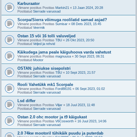
Karburaator
Viimane postitus Postitas
Markin21
«
13 Jaan 2024, 20:28
Postitatud
Sierrade varuosad
Scorpa/Sierra võimuga roolilatid samad asjad?
Viimane postitus Postitas
Sumisar
«
08 Dets 2023, 15:45
Postitatud
Veermik
Ostan 15 või 16 tolli valuveljed
Viimane postitus Postitas
TBU
«
26 Okt 2023, 20:50
Postitatud
Veljed ja rehvid
Käikudega jama peale käiguhoova varda vahetust
Viimane postitus Postitas
magnuusa
«
30 Sept 2023, 06:31
Postitatud
Mootor
OSTAN: juhiukse sisepolstri
Viimane postitus Postitas
TBU
«
10 Sept 2023, 21:57
Postitatud
Sierrade varuosad
Rooli Vahetükk mk1 Scorpale
Viimane postitus Postitas
Ford88191
«
06 Sept 2023, 01:02
Postitatud
Sierrade varuosad
Lsd differ
Viimane postitus Postitas
Viljar
«
18 Juul 2023, 11:48
Postitatud
Sierrade varuosad
Ostan 2.0 ohc mootor ja t9 käigukast
Viimane postitus Postitas
V6Cosworth
«
16 Juul 2023, 14:06
Postitatud
Sierrade varuosad
2.0 74kw mootoril tühikäik puudu ja puterdab