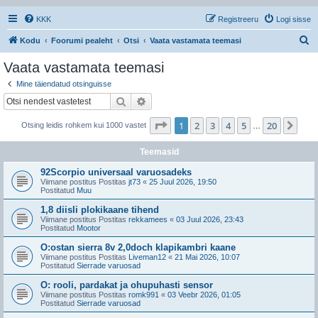
KKK
Registreeru
Logi sisse
O
Kodu
Foorumi pealeht
Otsi
Vaata vastamata teemasi
t
Vaata vastamata teemasi
s
Mine täiendatud otsinguisse
i
Otsi
Täiendatud otsing
1
. leht
20
-st
1
2
3
4
5
20
Jär
Otsing leidis rohkem kui 1000 vastet
…
Teemasid
92Scorpio universaal varuosadeks
Viimane postitus Postitas
jt73
«
25 Juul 2026, 19:50
Postitatud
Muu
1,8 diisli plokikaane tihend
Viimane postitus Postitas
rekkamees
«
03 Juul 2026, 23:43
Postitatud
Mootor
O:ostan sierra 8v 2,0doch klapikambri kaane
Viimane postitus Postitas
Liveman12
«
21 Mai 2026, 10:07
Postitatud
Sierrade varuosad
O: rooli, pardakat ja ohupuhasti sensor
Viimane postitus Postitas
romk991
«
03 Veebr 2026, 01:05
Postitatud
Sierrade varuosad