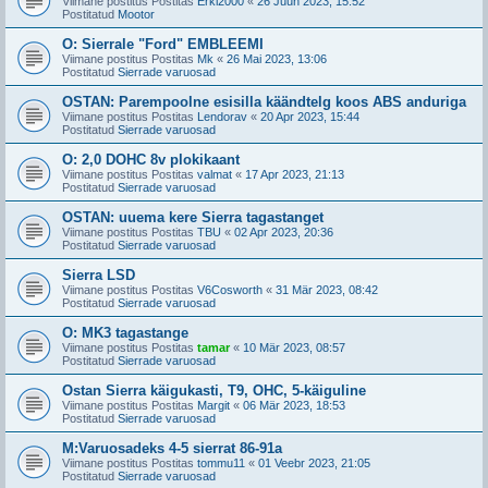
Viimane postitus Postitas
Erki2000
«
26 Juun 2023, 15:52
Postitatud
Mootor
O: Sierrale "Ford" EMBLEEMI
Viimane postitus Postitas
Mk
«
26 Mai 2023, 13:06
Postitatud
Sierrade varuosad
OSTAN: Parempoolne esisilla käändtelg koos ABS anduriga
Viimane postitus Postitas
Lendorav
«
20 Apr 2023, 15:44
Postitatud
Sierrade varuosad
O: 2,0 DOHC 8v plokikaant
Viimane postitus Postitas
valmat
«
17 Apr 2023, 21:13
Postitatud
Sierrade varuosad
OSTAN: uuema kere Sierra tagastanget
Viimane postitus Postitas
TBU
«
02 Apr 2023, 20:36
Postitatud
Sierrade varuosad
Sierra LSD
Viimane postitus Postitas
V6Cosworth
«
31 Mär 2023, 08:42
Postitatud
Sierrade varuosad
O: MK3 tagastange
Viimane postitus Postitas
tamar
«
10 Mär 2023, 08:57
Postitatud
Sierrade varuosad
Ostan Sierra käigukasti, T9, OHC, 5-käiguline
Viimane postitus Postitas
Margit
«
06 Mär 2023, 18:53
Postitatud
Sierrade varuosad
M:Varuosadeks 4-5 sierrat 86-91a
Viimane postitus Postitas
tommu11
«
01 Veebr 2023, 21:05
Postitatud
Sierrade varuosad