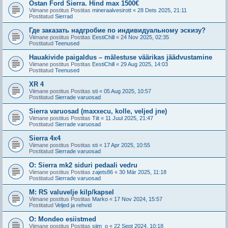
Ostan Ford Sierra. Hind max 1500€
Viimane postitus Postitas
mineraalvesirott
«
28 Dets 2025, 21:11
Postitatud
Sierrad
Где заказать надгробие по индивидуальному эскизу?
Viimane postitus Postitas
EestiChill
«
24 Nov 2025, 02:35
Postitatud
Teenused
Hauakivide paigaldus – mälestuse väärikas jäädvustamine
Viimane postitus Postitas
EestiChill
«
29 Aug 2025, 14:03
Postitatud
Teenused
XR 4
Viimane postitus Postitas
sti
«
05 Aug 2025, 10:57
Postitatud
Sierrade varuosad
Sierra varuosad (maxxecu, kolle, veljed jne)
Viimane postitus Postitas
Tiit
«
11 Juul 2025, 21:47
Postitatud
Sierrade varuosad
Sierra 4x4
Viimane postitus Postitas
sti
«
17 Apr 2025, 10:55
Postitatud
Sierrade varuosad
O: Sierra mk2 siduri pedaali vedru
Viimane postitus Postitas
zajets86
«
30 Mär 2025, 11:18
Postitatud
Sierrade varuosad
M: RS valuvelje kilp/kapsel
Viimane postitus Postitas
Marko
«
17 Nov 2024, 15:57
Postitatud
Veljed ja rehvid
O: Mondeo esiistmed
Viimane postitus Postitas
siim_o
«
22 Sept 2024, 10:18