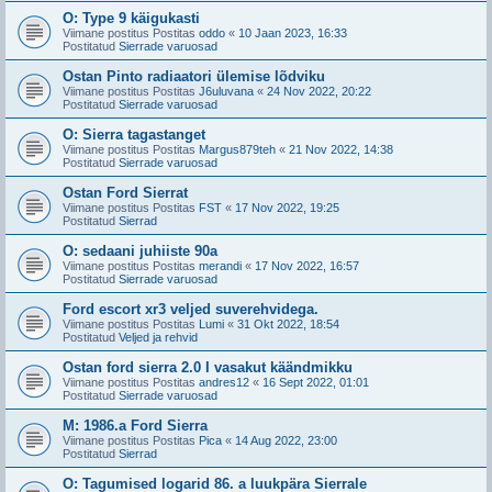
O: Type 9 käigukasti
Viimane postitus Postitas
oddo
«
10 Jaan 2023, 16:33
Postitatud
Sierrade varuosad
Ostan Pinto radiaatori ülemise lõdviku
Viimane postitus Postitas
J6uluvana
«
24 Nov 2022, 20:22
Postitatud
Sierrade varuosad
O: Sierra tagastanget
Viimane postitus Postitas
Margus879teh
«
21 Nov 2022, 14:38
Postitatud
Sierrade varuosad
Ostan Ford Sierrat
Viimane postitus Postitas
FST
«
17 Nov 2022, 19:25
Postitatud
Sierrad
O: sedaani juhiiste 90a
Viimane postitus Postitas
merandi
«
17 Nov 2022, 16:57
Postitatud
Sierrade varuosad
Ford escort xr3 veljed suverehvidega.
Viimane postitus Postitas
Lumi
«
31 Okt 2022, 18:54
Postitatud
Veljed ja rehvid
Ostan ford sierra 2.0 I vasakut käändmikku
Viimane postitus Postitas
andres12
«
16 Sept 2022, 01:01
Postitatud
Sierrade varuosad
M: 1986.a Ford Sierra
Viimane postitus Postitas
Pica
«
14 Aug 2022, 23:00
Postitatud
Sierrad
O: Tagumised logarid 86. a luukpära Sierrale