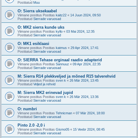
Postitatud
Muu
O: Sierra uksekaabel
Viimane postitus Postitas
kaitz22
«
14 Juun 2024, 09:50
Postitatud
Sierrade varuosad
O: MK2 sierra kunde uks
Viimane postitus Postitas
kyllo
«
03 Mai 2024, 12:35
Postitatud
Sierrade varuosad
O: MK1 esiklaasi
Viimane postitus Postitas
katmus
«
29 Apr 2024, 17:41
Postitatud
Sierrade varuosad
O: SIERRA Tehase orginaal raadio adapterid
Viimane postitus Postitas
Sannuuz
«
09 Apr 2024, 22:35
Postitatud
Sierrade varuosad
M: Sierra R14 plekkveljed ja mõned R15 talverehvid
Viimane postitus Postitas
sven k
«
26 Mär 2024, 13:45
Postitatud
Veljed ja rehvid
M: Sierra MK2 erinevad jupid
Viimane postitus Postitas
sven k
«
26 Mär 2024, 13:36
Postitatud
Sierrade varuosad
O: numbri
Viimane postitus Postitas
Tehnicman
«
07 Mär 2024, 18:00
Postitatud
Sierrade varuosad
Pinto 2.0 -2,0 i
Viimane postitus Postitas
Gismo05
«
15 Veebr 2024, 08:45
Postitatud
Sierrade varuosad