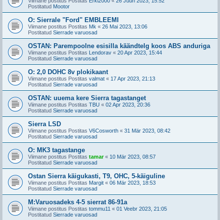
Viimane postitus Postitas
Erki2000
«
26 Juun 2023, 15:52
Postitatud
Mootor
O: Sierrale "Ford" EMBLEEMI
Viimane postitus Postitas
Mk
«
26 Mai 2023, 13:06
Postitatud
Sierrade varuosad
OSTAN: Parempoolne esisilla käändtelg koos ABS anduriga
Viimane postitus Postitas
Lendorav
«
20 Apr 2023, 15:44
Postitatud
Sierrade varuosad
O: 2,0 DOHC 8v plokikaant
Viimane postitus Postitas
valmat
«
17 Apr 2023, 21:13
Postitatud
Sierrade varuosad
OSTAN: uuema kere Sierra tagastanget
Viimane postitus Postitas
TBU
«
02 Apr 2023, 20:36
Postitatud
Sierrade varuosad
Sierra LSD
Viimane postitus Postitas
V6Cosworth
«
31 Mär 2023, 08:42
Postitatud
Sierrade varuosad
O: MK3 tagastange
Viimane postitus Postitas
tamar
«
10 Mär 2023, 08:57
Postitatud
Sierrade varuosad
Ostan Sierra käigukasti, T9, OHC, 5-käiguline
Viimane postitus Postitas
Margit
«
06 Mär 2023, 18:53
Postitatud
Sierrade varuosad
M:Varuosadeks 4-5 sierrat 86-91a
Viimane postitus Postitas
tommu11
«
01 Veebr 2023, 21:05
Postitatud
Sierrade varuosad