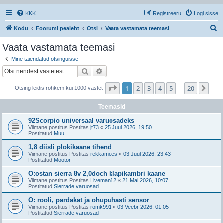
KKK
Registreeru
Logi sisse
O
Kodu
Foorumi pealeht
Otsi
Vaata vastamata teemasi
t
Vaata vastamata teemasi
s
Mine täiendatud otsinguisse
i
Otsi
Täiendatud otsing
1
. leht
20
-st
1
2
3
4
5
20
Jär
Otsing leidis rohkem kui 1000 vastet
…
Teemasid
92Scorpio universaal varuosadeks
Viimane postitus Postitas
jt73
«
25 Juul 2026, 19:50
Postitatud
Muu
1,8 diisli plokikaane tihend
Viimane postitus Postitas
rekkamees
«
03 Juul 2026, 23:43
Postitatud
Mootor
O:ostan sierra 8v 2,0doch klapikambri kaane
Viimane postitus Postitas
Liveman12
«
21 Mai 2026, 10:07
Postitatud
Sierrade varuosad
O: rooli, pardakat ja ohupuhasti sensor
Viimane postitus Postitas
romk991
«
03 Veebr 2026, 01:05
Postitatud
Sierrade varuosad