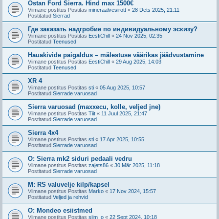
Ostan Ford Sierra. Hind max 1500€
Viimane postitus Postitas
mineraalvesirott
«
28 Dets 2025, 21:11
Postitatud
Sierrad
Где заказать надгробие по индивидуальному эскизу?
Viimane postitus Postitas
EestiChill
«
24 Nov 2025, 02:35
Postitatud
Teenused
Hauakivide paigaldus – mälestuse väärikas jäädvustamine
Viimane postitus Postitas
EestiChill
«
29 Aug 2025, 14:03
Postitatud
Teenused
XR 4
Viimane postitus Postitas
sti
«
05 Aug 2025, 10:57
Postitatud
Sierrade varuosad
Sierra varuosad (maxxecu, kolle, veljed jne)
Viimane postitus Postitas
Tiit
«
11 Juul 2025, 21:47
Postitatud
Sierrade varuosad
Sierra 4x4
Viimane postitus Postitas
sti
«
17 Apr 2025, 10:55
Postitatud
Sierrade varuosad
O: Sierra mk2 siduri pedaali vedru
Viimane postitus Postitas
zajets86
«
30 Mär 2025, 11:18
Postitatud
Sierrade varuosad
M: RS valuvelje kilp/kapsel
Viimane postitus Postitas
Marko
«
17 Nov 2024, 15:57
Postitatud
Veljed ja rehvid
O: Mondeo esiistmed
Viimane postitus Postitas
siim_o
«
22 Sept 2024, 10:18