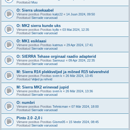
Postitatud
Muu
O: Sierra uksekaabel
Viimane postitus Postitas
kaitz22
«
14 Juun 2024, 09:50
Postitatud
Sierrade varuosad
O: MK2 sierra kunde uks
Viimane postitus Postitas
kyllo
«
03 Mai 2024, 12:35
Postitatud
Sierrade varuosad
O: MK1 esiklaasi
Viimane postitus Postitas
katmus
«
29 Apr 2024, 17:41
Postitatud
Sierrade varuosad
O: SIERRA Tehase orginaal raadio adapterid
Viimane postitus Postitas
Sannuuz
«
09 Apr 2024, 22:35
Postitatud
Sierrade varuosad
M: Sierra R14 plekkveljed ja mõned R15 talverehvid
Viimane postitus Postitas
sven k
«
26 Mär 2024, 13:45
Postitatud
Veljed ja rehvid
M: Sierra MK2 erinevad jupid
Viimane postitus Postitas
sven k
«
26 Mär 2024, 13:36
Postitatud
Sierrade varuosad
O: numbri
Viimane postitus Postitas
Tehnicman
«
07 Mär 2024, 18:00
Postitatud
Sierrade varuosad
Pinto 2.0 -2,0 i
Viimane postitus Postitas
Gismo05
«
15 Veebr 2024, 08:45
Postitatud
Sierrade varuosad