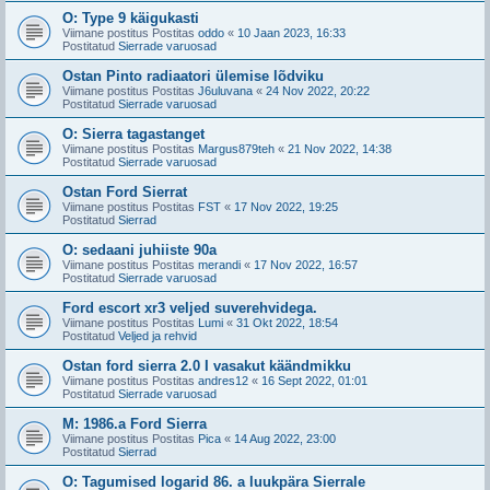
O: Type 9 käigukasti
Viimane postitus Postitas
oddo
«
10 Jaan 2023, 16:33
Postitatud
Sierrade varuosad
Ostan Pinto radiaatori ülemise lõdviku
Viimane postitus Postitas
J6uluvana
«
24 Nov 2022, 20:22
Postitatud
Sierrade varuosad
O: Sierra tagastanget
Viimane postitus Postitas
Margus879teh
«
21 Nov 2022, 14:38
Postitatud
Sierrade varuosad
Ostan Ford Sierrat
Viimane postitus Postitas
FST
«
17 Nov 2022, 19:25
Postitatud
Sierrad
O: sedaani juhiiste 90a
Viimane postitus Postitas
merandi
«
17 Nov 2022, 16:57
Postitatud
Sierrade varuosad
Ford escort xr3 veljed suverehvidega.
Viimane postitus Postitas
Lumi
«
31 Okt 2022, 18:54
Postitatud
Veljed ja rehvid
Ostan ford sierra 2.0 I vasakut käändmikku
Viimane postitus Postitas
andres12
«
16 Sept 2022, 01:01
Postitatud
Sierrade varuosad
M: 1986.a Ford Sierra
Viimane postitus Postitas
Pica
«
14 Aug 2022, 23:00
Postitatud
Sierrad
O: Tagumised logarid 86. a luukpära Sierrale