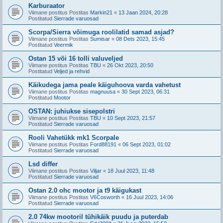
Karburaator
Viimane postitus Postitas
Markin21
«
13 Jaan 2024, 20:28
Postitatud
Sierrade varuosad
Scorpa/Sierra võimuga roolilatid samad asjad?
Viimane postitus Postitas
Sumisar
«
08 Dets 2023, 15:45
Postitatud
Veermik
Ostan 15 või 16 tolli valuveljed
Viimane postitus Postitas
TBU
«
26 Okt 2023, 20:50
Postitatud
Veljed ja rehvid
Käikudega jama peale käiguhoova varda vahetust
Viimane postitus Postitas
magnuusa
«
30 Sept 2023, 06:31
Postitatud
Mootor
OSTAN: juhiukse sisepolstri
Viimane postitus Postitas
TBU
«
10 Sept 2023, 21:57
Postitatud
Sierrade varuosad
Rooli Vahetükk mk1 Scorpale
Viimane postitus Postitas
Ford88191
«
06 Sept 2023, 01:02
Postitatud
Sierrade varuosad
Lsd differ
Viimane postitus Postitas
Viljar
«
18 Juul 2023, 11:48
Postitatud
Sierrade varuosad
Ostan 2.0 ohc mootor ja t9 käigukast
Viimane postitus Postitas
V6Cosworth
«
16 Juul 2023, 14:06
Postitatud
Sierrade varuosad
2.0 74kw mootoril tühikäik puudu ja puterdab