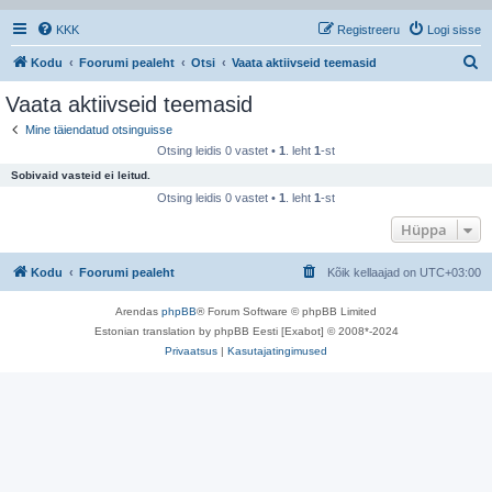
KKK
Registreeru
Logi sisse
O
Kodu
Foorumi pealeht
Otsi
Vaata aktiivseid teemasid
t
Vaata aktiivseid teemasid
s
Mine täiendatud otsinguisse
i
Otsing leidis 0 vastet •
1
. leht
1
-st
Sobivaid vasteid ei leitud.
Otsing leidis 0 vastet •
1
. leht
1
-st
Hüppa
Kodu
Foorumi pealeht
Kõik kellaajad on
UTC+03:00
Arendas
phpBB
® Forum Software © phpBB Limited
Estonian translation by phpBB Eesti [Exabot] © 2008*-2024
Privaatsus
|
Kasutajatingimused