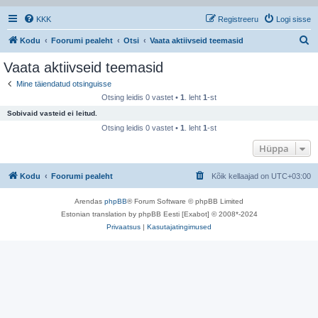
KKK
Registreeru
Logi sisse
O
Kodu
Foorumi pealeht
Otsi
Vaata aktiivseid teemasid
t
Vaata aktiivseid teemasid
s
Mine täiendatud otsinguisse
i
Otsing leidis 0 vastet •
1
. leht
1
-st
Sobivaid vasteid ei leitud.
Otsing leidis 0 vastet •
1
. leht
1
-st
Hüppa
Kodu
Foorumi pealeht
Kõik kellaajad on
UTC+03:00
Arendas
phpBB
® Forum Software © phpBB Limited
Estonian translation by phpBB Eesti [Exabot] © 2008*-2024
Privaatsus
|
Kasutajatingimused