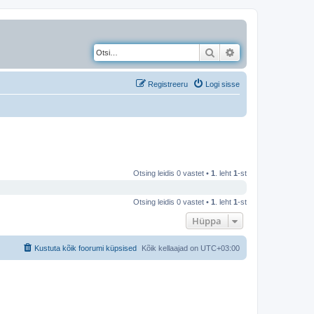
Otsi
Täiendatud otsing
Registreeru
Logi sisse
Otsing leidis 0 vastet •
1
. leht
1
-st
Otsing leidis 0 vastet •
1
. leht
1
-st
Hüppa
Kustuta kõik foorumi küpsised
Kõik kellaajad on
UTC+03:00