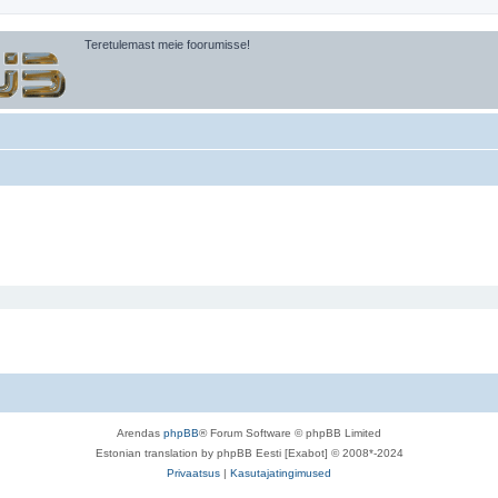
Teretulemast meie foorumisse!
Arendas
phpBB
® Forum Software © phpBB Limited
Estonian translation by phpBB Eesti [Exabot] © 2008*-2024
Privaatsus
|
Kasutajatingimused