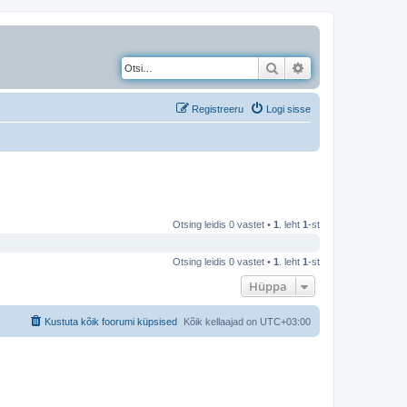
Otsi
Täiendatud otsing
Registreeru
Logi sisse
Otsing leidis 0 vastet •
1
. leht
1
-st
Otsing leidis 0 vastet •
1
. leht
1
-st
Hüppa
Kustuta kõik foorumi küpsised
Kõik kellaajad on
UTC+03:00