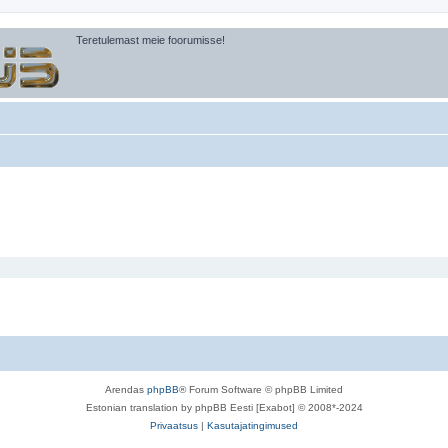
Teretulemast meie foorumisse!
Arendas
phpBB
® Forum Software © phpBB Limited
Estonian translation by phpBB Eesti [Exabot] © 2008*-2024
Privaatsus
|
Kasutajatingimused