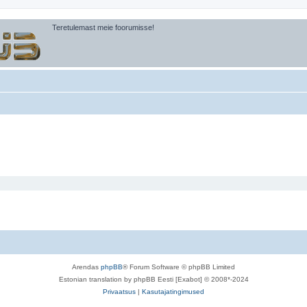
Teretulemast meie foorumisse!
Arendas
phpBB
® Forum Software © phpBB Limited
Estonian translation by phpBB Eesti [Exabot] © 2008*-2024
Privaatsus
|
Kasutajatingimused