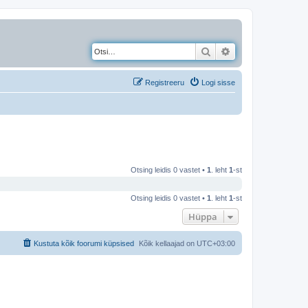
Otsi
Täiendatud otsing
Registreeru
Logi sisse
Otsing leidis 0 vastet •
1
. leht
1
-st
Otsing leidis 0 vastet •
1
. leht
1
-st
Hüppa
Kustuta kõik foorumi küpsised
Kõik kellaajad on
UTC+03:00