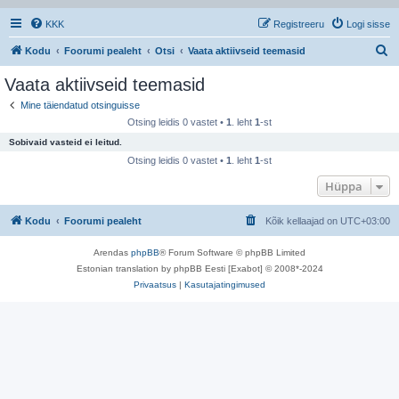
KKK
Registreeru
Logi sisse
O
Kodu
Foorumi pealeht
Otsi
Vaata aktiivseid teemasid
t
Vaata aktiivseid teemasid
s
Mine täiendatud otsinguisse
i
Otsing leidis 0 vastet •
1
. leht
1
-st
Sobivaid vasteid ei leitud.
Otsing leidis 0 vastet •
1
. leht
1
-st
Hüppa
Kodu
Foorumi pealeht
Kõik kellaajad on
UTC+03:00
Arendas
phpBB
® Forum Software © phpBB Limited
Estonian translation by phpBB Eesti [Exabot] © 2008*-2024
Privaatsus
|
Kasutajatingimused