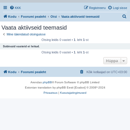
KKK
Registreeru
Logi sisse
O
Kodu
Foorumi pealeht
Otsi
Vaata aktiivseid teemasid
t
Vaata aktiivseid teemasid
s
Mine täiendatud otsinguisse
i
Otsing leidis 0 vastet •
1
. leht
1
-st
Sobivaid vasteid ei leitud.
Otsing leidis 0 vastet •
1
. leht
1
-st
Hüppa
Kodu
Foorumi pealeht
Kõik kellaajad on
UTC+03:00
Arendas
phpBB
® Forum Software © phpBB Limited
Estonian translation by phpBB Eesti [Exabot] © 2008*-2024
Privaatsus
|
Kasutajatingimused