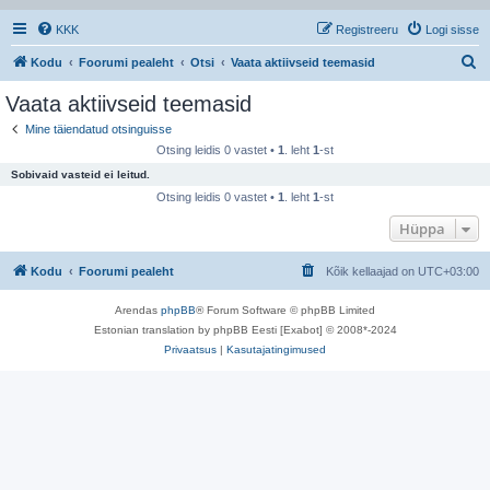
KKK
Registreeru
Logi sisse
O
Kodu
Foorumi pealeht
Otsi
Vaata aktiivseid teemasid
t
Vaata aktiivseid teemasid
s
Mine täiendatud otsinguisse
i
Otsing leidis 0 vastet •
1
. leht
1
-st
Sobivaid vasteid ei leitud.
Otsing leidis 0 vastet •
1
. leht
1
-st
Hüppa
Kodu
Foorumi pealeht
Kõik kellaajad on
UTC+03:00
Arendas
phpBB
® Forum Software © phpBB Limited
Estonian translation by phpBB Eesti [Exabot] © 2008*-2024
Privaatsus
|
Kasutajatingimused