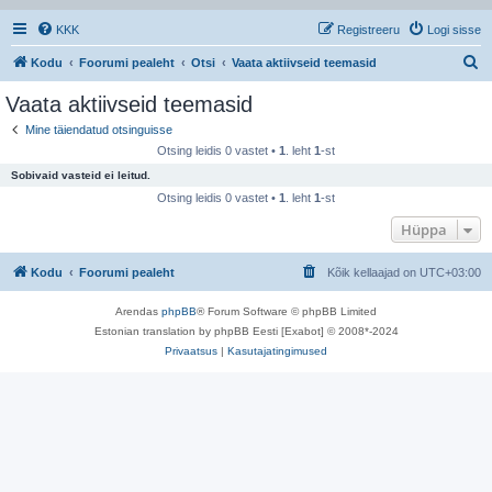
KKK
Registreeru
Logi sisse
O
Kodu
Foorumi pealeht
Otsi
Vaata aktiivseid teemasid
t
Vaata aktiivseid teemasid
s
Mine täiendatud otsinguisse
i
Otsing leidis 0 vastet •
1
. leht
1
-st
Sobivaid vasteid ei leitud.
Otsing leidis 0 vastet •
1
. leht
1
-st
Hüppa
Kodu
Foorumi pealeht
Kõik kellaajad on
UTC+03:00
Arendas
phpBB
® Forum Software © phpBB Limited
Estonian translation by phpBB Eesti [Exabot] © 2008*-2024
Privaatsus
|
Kasutajatingimused