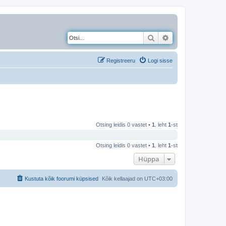
Otsi
Täiendatud otsing
Registreeru
Logi sisse
Otsing leidis 0 vastet •
1
. leht
1
-st
Otsing leidis 0 vastet •
1
. leht
1
-st
Hüppa
Kustuta kõik foorumi küpsised
Kõik kellaajad on
UTC+03:00