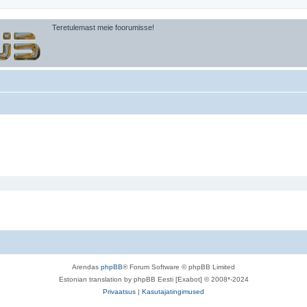
Teretulemast meie foorumisse!
Arendas
phpBB
® Forum Software © phpBB Limited
Estonian translation by phpBB Eesti [Exabot] © 2008*-2024
Privaatsus
|
Kasutajatingimused