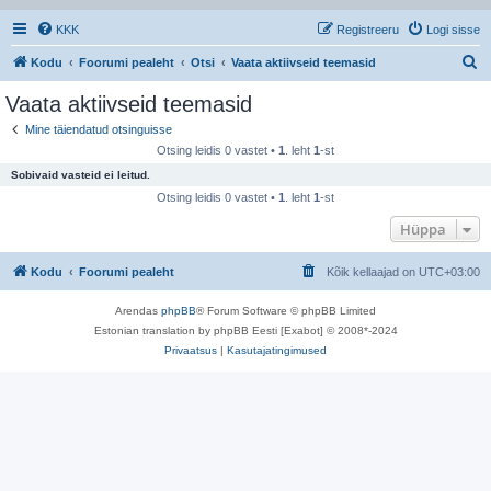
KKK
Registreeru
Logi sisse
O
Kodu
Foorumi pealeht
Otsi
Vaata aktiivseid teemasid
t
Vaata aktiivseid teemasid
s
Mine täiendatud otsinguisse
i
Otsing leidis 0 vastet •
1
. leht
1
-st
Sobivaid vasteid ei leitud.
Otsing leidis 0 vastet •
1
. leht
1
-st
Hüppa
Kodu
Foorumi pealeht
Kõik kellaajad on
UTC+03:00
Arendas
phpBB
® Forum Software © phpBB Limited
Estonian translation by phpBB Eesti [Exabot] © 2008*-2024
Privaatsus
|
Kasutajatingimused