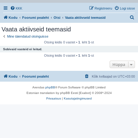
KKK
Registreeru
Logi sisse
O
Kodu
Foorumi pealeht
Otsi
Vaata aktiivseid teemasid
t
Vaata aktiivseid teemasid
s
Mine täiendatud otsinguisse
i
Otsing leidis 0 vastet •
1
. leht
1
-st
Sobivaid vasteid ei leitud.
Otsing leidis 0 vastet •
1
. leht
1
-st
Hüppa
Kodu
Foorumi pealeht
Kõik kellaajad on
UTC+03:00
Arendas
phpBB
® Forum Software © phpBB Limited
Estonian translation by phpBB Eesti [Exabot] © 2008*-2024
Privaatsus
|
Kasutajatingimused