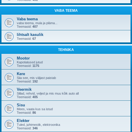
VABA TEEMA
Vaba teema
vaba teema, mula ja pläma...
Teemasid:
407
lihtsalt kasulik
Teemasid:
67
TEHNIKA
Mootor
Kapotialused jutud
Teemasid:
1175
Kere
Siia see, mis väljast paistab
Teemasid:
192
Veermik
Sillad, rehvid, veljed ja mis muu kõik auto all
Teemasid:
405
Sisu
Mees, vaata kus sa istud
Teemasid:
86
Elekter
Tuled, juhtmestik, elektroonika
Teemasid:
346