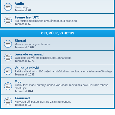
Audio
Punn põhja!
Teemasid:
62
Teeme Ise (DIY)
Siia teistele tutkimiseks oma õnnestunud aretused
Teemasid:
60
OST, MÜÜK, VAHETUS
Sierrad
Müüme, ostame ja vahetame
Teemasid:
1287
Sierrade varuosad
Jäid jupid üle või otsid mingit juppi, anna teada
Teemasid:
5076
Veljed ja rehvid
Paluks siia ainult 4*108 veljed ja mõõdud mis sobivad sierra tehase mõõtudega
Teemasid:
1035
Muu
Audio, teist marki autod ja nende varuosad, rehvid mis pole Sierrade tehase
mõõtu jne
Teemasid:
844
Teenused
Kui vajad või pakud Sierrale vajalikku teenust
Teemasid:
16