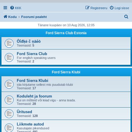
KKK
Registreeru
Logi sisse
O
Kodu
Foorumi pealeht
t
Tänane kuupäev on 10 Aug 2026, 12:05
s
Ford Sierra Club Estonia
i
Ôîđķė č ņāéō
Teemasid:
5
Ford Sierra Club
For english speaking users
Teemasid:
2
Ford Sierra Klubi
Ford Sierra Klubi
siia kirjutame sellest mis puudutab klubi
Teemasid:
17
Koduleht ja foorum
Kui on mõtteid või leiad vigu - anna teada.
Teemasid:
28
Üritused
Teemasid:
128
Liikmete autod
Kasutajate pikendused
Teemasid:
491