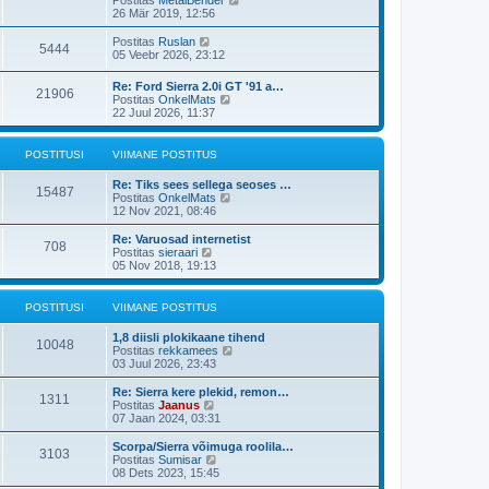
i
p
v
a
26 Mär 2019, 12:56
t
o
i
a
u
s
i
t
V
s
Postitas
Ruslan
t
5444
m
a
a
t
05 Veebr 2026, 23:12
i
a
v
a
t
s
i
t
u
Re: Ford Sierra 2.0i GT '91 a…
t
i
21906
a
s
V
Postitas
OnkelMats
p
m
v
t
a
22 Juul 2026, 11:37
o
a
i
a
s
s
i
t
t
t
m
a
i
POSTITUSI
VIIMANE POSTITUS
p
a
v
t
o
s
i
u
s
Re: Tiks sees sellega seoses …
t
i
15487
s
t
V
Postitas
OnkelMats
p
m
t
i
a
12 Nov 2021, 08:46
o
a
t
a
s
s
u
t
t
Re: Varuosad internetist
t
708
s
a
i
V
Postitas
sieraari
p
t
v
t
a
05 Nov 2018, 19:13
o
i
u
a
s
i
s
t
t
m
t
a
POSTITUSI
VIIMANE POSTITUS
i
a
v
t
s
i
u
1,8 diisli plokikaane tihend
t
i
10048
s
V
Postitas
rekkamees
p
m
t
a
03 Juul 2026, 23:43
o
a
a
s
s
t
Re: Sierra kere plekid, remon…
t
t
1311
a
V
Postitas
Jaanus
i
p
v
a
07 Jaan 2024, 03:31
t
o
i
a
u
s
i
t
s
Scorpa/Sierra võimuga roolila…
t
3103
m
a
V
t
Postitas
Sumisar
i
a
v
a
08 Dets 2023, 15:45
t
s
i
a
u