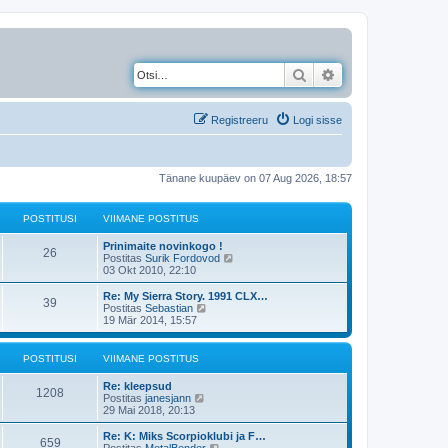
Otsi
Täiendatud otsing
Registreeru
Logi sisse
Tänane kuupäev on 07 Aug 2026, 18:57
POSTITUSI
VIIMANE POSTITUS
Prinimaite novinkogo !
26
V
Postitas
Surik Fordovod
a
03 Okt 2010, 22:10
a
t
Re: My Sierra Story. 1991 CLX…
39
a
V
Postitas
Sebastian
v
a
19 Mär 2014, 15:57
i
a
i
t
m
a
POSTITUSI
VIIMANE POSTITUS
a
v
s
i
Re: kleepsud
t
i
1208
V
Postitas
janesjann
p
m
a
29 Mai 2018, 20:13
o
a
a
s
s
t
Re: K: Miks Scorpioklubi ja F…
t
t
659
a
V
Postitas
MetalBender