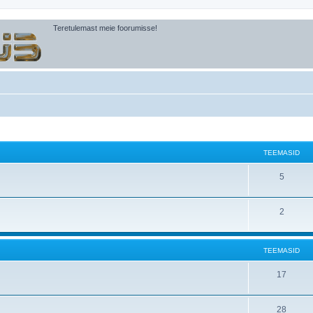
Teretulemast meie foorumisse!
TEEMASID
5
2
TEEMASID
17
28