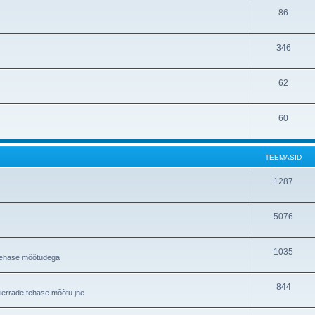
86
346
62
60
TEEMASID
1287
5076
1035
a tehase mõõtudega
844
Sierrade tehase mõõtu jne