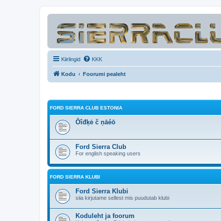
Kiirlingid
KKK
Kodu
Foorumi pealeht
FORD SIERRA CLUB ESTONIA
Ôîđķė č ņāéō
Ford Sierra Club
For english speaking users
FORD SIERRA KLUBI
Ford Sierra Klubi
siia kirjutame sellest mis puudutab klubi
Koduleht ja foorum