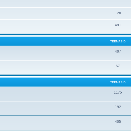
128
491
TEEMASID
407
67
TEEMASID
1175
192
405