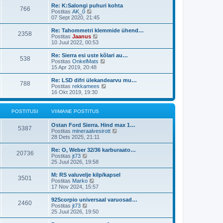
t
i
t
s
Re: K:Salongi puhuri kohta
p
766
m
a
V
t
Postitas
AK_0
o
a
v
a
07 Sept 2020, 21:45
s
s
i
a
t
t
i
t
Re: Tahommetri klemmide ühend…
i
p
2358
m
a
V
Postitas
Jaanus
t
o
a
v
a
10 Juul 2022, 00:53
u
s
s
i
a
s
t
t
i
t
Re: Sierra esi uste kõlari au…
t
i
p
538
m
a
V
Postitas
OnkelMats
t
o
a
v
a
15 Apr 2019, 20:48
u
s
s
i
a
s
t
t
i
t
Re: LSD difri ülekandearvu mu…
t
i
p
788
m
a
V
Postitas
rekkamees
t
o
a
v
a
16 Okt 2019, 19:30
u
s
s
i
a
s
t
t
i
t
t
i
p
m
a
POSTITUSI
VIIMANE POSTITUS
t
o
a
v
u
s
s
i
s
Ostan Ford Sierra. Hind max 1…
t
t
i
5387
t
V
Postitas
mineraalvesirott
i
p
m
a
28 Dets 2025, 21:11
t
o
a
a
u
s
s
t
s
Re: O, Weber 32/36 karburaato…
t
t
20736
a
V
t
Postitas
jt73
i
p
v
a
25 Juul 2026, 19:58
t
o
i
a
u
s
i
t
s
M: RS valuvelje kilp/kapsel
t
3501
m
a
V
t
Postitas
Marko
i
a
v
a
17 Nov 2024, 15:57
t
s
i
a
u
t
i
t
s
92Scorpio universaal varuosad…
p
2460
m
a
V
t
Postitas
jt73
o
a
v
a
25 Juul 2026, 19:50
s
s
i
a
t
t
i
t