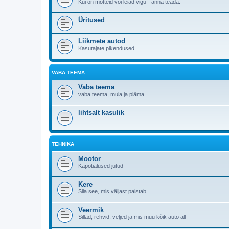
Kui on mõtteid või leiad vigu - anna teada.
Üritused
Liikmete autod
Kasutajate pikendused
VABA TEEMA
Vaba teema
vaba teema, mula ja pläma...
lihtsalt kasulik
TEHNIKA
Mootor
Kapotialused jutud
Kere
Siia see, mis väljast paistab
Veermik
Sillad, rehvid, veljed ja mis muu kõik auto all