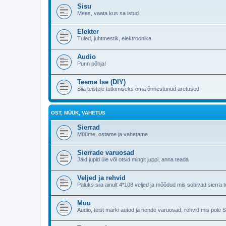
Sisu
Mees, vaata kus sa istud
Elekter
Tuled, juhtmestik, elektroonika
Audio
Punn põhja!
Teeme Ise (DIY)
Siia teistele tutkimiseks oma õnnestunud aretused
OST, MÜÜK, VAHETUS
Sierrad
Müüme, ostame ja vahetame
Sierrade varuosad
Jäid jupid üle või otsid mingit juppi, anna teada
Veljed ja rehvid
Paluks siia ainult 4*108 veljed ja mõõdud mis sobivad sierr
Muu
Audio, teist marki autod ja nende varuosad, rehvid mis pole 