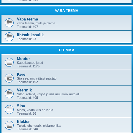
VABA TEEMA
Vaba teema
vaba teema, mula ja pläma...
Teemasid:
407
lihtsalt kasulik
Teemasid:
67
TEHNIKA
Mootor
Kapotialused jutud
Teemasid:
1175
Kere
Siia see, mis väljast paistab
Teemasid:
192
Veermik
Sillad, rehvid, veljed ja mis muu kõik auto all
Teemasid:
405
Sisu
Mees, vaata kus sa istud
Teemasid:
86
Elekter
Tuled, juhtmestik, elektroonika
Teemasid:
346