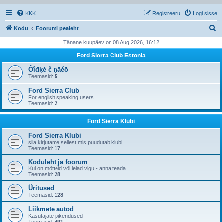
KKK
Registreeru
Logi sisse
O
Kodu
Foorumi pealeht
t
Tänane kuupäev on 08 Aug 2026, 16:12
s
Ford Sierra Club Estonia
i
Ôîđķė č ņāéō
Teemasid:
5
Ford Sierra Club
For english speaking users
Teemasid:
2
Ford Sierra Klubi
Ford Sierra Klubi
siia kirjutame sellest mis puudutab klubi
Teemasid:
17
Koduleht ja foorum
Kui on mõtteid või leiad vigu - anna teada.
Teemasid:
28
Üritused
Teemasid:
128
Liikmete autod
Kasutajate pikendused
Teemasid:
491