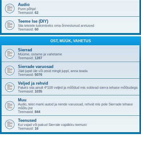
Audio
Punn põhja!
Teemasid:
62
Teeme Ise (DIY)
Siia teistele tutkimiseks oma õnnestunud aretused
Teemasid:
60
OST, MÜÜK, VAHETUS
Sierrad
Müüme, ostame ja vahetame
Teemasid:
1287
Sierrade varuosad
Jäid jupid üle või otsid mingit juppi, anna teada
Teemasid:
5076
Veljed ja rehvid
Paluks siia ainult 4*108 veljed ja mõõdud mis sobivad sierra tehase mõõtudega
Teemasid:
1035
Muu
Audio, teist marki autod ja nende varuosad, rehvid mis pole Sierrade tehase
mõõtu jne
Teemasid:
844
Teenused
Kui vajad või pakud Sierrale vajalikku teenust
Teemasid:
16