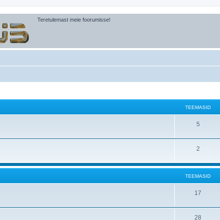
Teretulemast meie foorumisse!
TEEMASID
5
2
TEEMASID
17
28