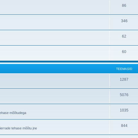
86
346
62
60
TEEMASID
1287
5076
1035
a tehase mõõtudega
844
Sierrade tehase mõõtu jne