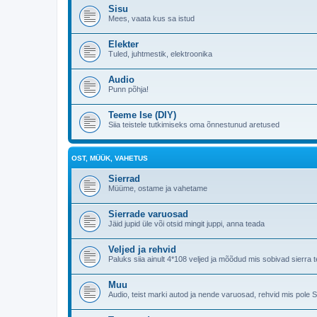
Sisu
Mees, vaata kus sa istud
Elekter
Tuled, juhtmestik, elektroonika
Audio
Punn põhja!
Teeme Ise (DIY)
Siia teistele tutkimiseks oma õnnestunud aretused
OST, MÜÜK, VAHETUS
Sierrad
Müüme, ostame ja vahetame
Sierrade varuosad
Jäid jupid üle või otsid mingit juppi, anna teada
Veljed ja rehvid
Paluks siia ainult 4*108 veljed ja mõõdud mis sobivad sierr
Muu
Audio, teist marki autod ja nende varuosad, rehvid mis pole 