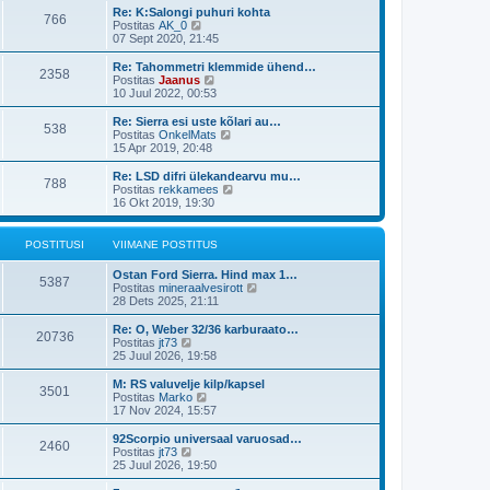
t
i
t
s
Re: K:Salongi puhuri kohta
p
766
m
a
V
t
Postitas
AK_0
o
a
v
a
07 Sept 2020, 21:45
s
s
i
a
t
t
i
t
Re: Tahommetri klemmide ühend…
i
p
2358
m
a
V
Postitas
Jaanus
t
o
a
v
a
10 Juul 2022, 00:53
u
s
s
i
a
s
t
t
i
t
Re: Sierra esi uste kõlari au…
t
i
p
538
m
a
V
Postitas
OnkelMats
t
o
a
v
a
15 Apr 2019, 20:48
u
s
s
i
a
s
t
t
i
t
Re: LSD difri ülekandearvu mu…
t
i
p
788
m
a
V
Postitas
rekkamees
t
o
a
v
a
16 Okt 2019, 19:30
u
s
s
i
a
s
t
t
i
t
t
i
p
m
a
POSTITUSI
VIIMANE POSTITUS
t
o
a
v
u
s
s
i
s
Ostan Ford Sierra. Hind max 1…
t
t
i
5387
t
V
Postitas
mineraalvesirott
i
p
m
a
28 Dets 2025, 21:11
t
o
a
a
u
s
s
t
s
Re: O, Weber 32/36 karburaato…
t
t
20736
a
V
t
Postitas
jt73
i
p
v
a
25 Juul 2026, 19:58
t
o
i
a
u
s
i
t
s
M: RS valuvelje kilp/kapsel
t
3501
m
a
V
t
Postitas
Marko
i
a
v
a
17 Nov 2024, 15:57
t
s
i
a
u
t
i
t
s
92Scorpio universaal varuosad…
p
2460
m
a
V
t
Postitas
jt73
o
a
v
a
25 Juul 2026, 19:50
s
s
i
a
t
t
i
t