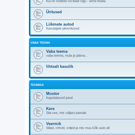
Kui on mõtteid või leiad vigu - anna teada.
Üritused
Liikmete autod
Kasutajate pikendused
VABA TEEMA
Vaba teema
vaba teema, mula ja pläma...
lihtsalt kasulik
TEHNIKA
Mootor
Kapotialused jutud
Kere
Siia see, mis väljast paistab
Veermik
Sillad, rehvid, veljed ja mis muu kõik auto all