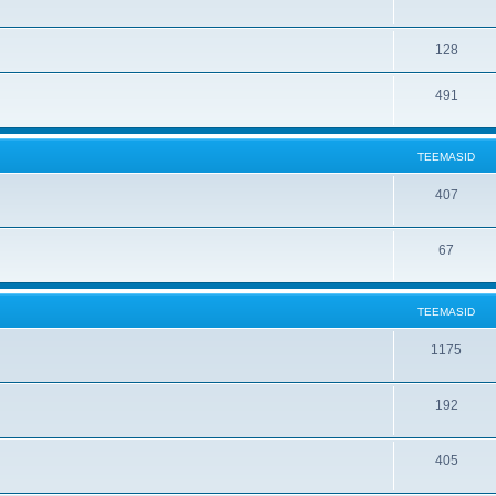
128
491
TEEMASID
407
67
TEEMASID
1175
192
405