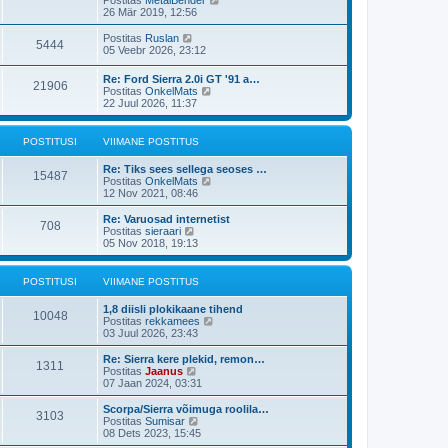
i
p
v
a
26 Mär 2019, 12:56
t
o
i
a
u
s
i
t
V
s
Postitas
Ruslan
t
5444
m
a
a
t
05 Veebr 2026, 23:12
i
a
v
a
t
s
i
t
u
Re: Ford Sierra 2.0i GT '91 a…
t
i
21906
a
s
V
Postitas
OnkelMats
p
m
v
t
a
22 Juul 2026, 11:37
o
a
i
a
s
s
i
t
t
t
m
a
i
POSTITUSI
VIIMANE POSTITUS
p
a
v
t
o
s
i
u
s
Re: Tiks sees sellega seoses …
t
i
15487
s
t
V
Postitas
OnkelMats
p
m
t
i
a
12 Nov 2021, 08:46
o
a
t
a
s
s
u
t
t
Re: Varuosad internetist
t
708
s
a
i
V
Postitas
sieraari
p
t
v
t
a
05 Nov 2018, 19:13
o
i
u
a
s
i
s
t
t
m
t
a
POSTITUSI
VIIMANE POSTITUS
i
a
v
t
s
i
u
1,8 diisli plokikaane tihend
t
i
10048
s
V
Postitas
rekkamees
p
m
t
a
03 Juul 2026, 23:43
o
a
a
s
s
t
Re: Sierra kere plekid, remon…
t
t
1311
a
V
Postitas
Jaanus
i
p
v
a
07 Jaan 2024, 03:31
t
o
i
a
u
s
i
t
s
Scorpa/Sierra võimuga roolila…
t
3103
m
a
V
t
Postitas
Sumisar
i
a
v
a
08 Dets 2023, 15:45
t
s
i
a
u