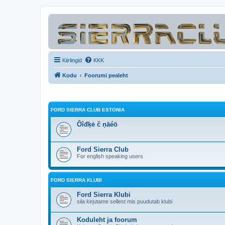
Kiirlingid
KKK
Kodu
Foorumi pealeht
FORD SIERRA CLUB ESTONIA
Ôîđķė č ņāéō
Ford Sierra Club
For english speaking users
FORD SIERRA KLUBI
Ford Sierra Klubi
siia kirjutame sellest mis puudutab klubi
Koduleht ja foorum