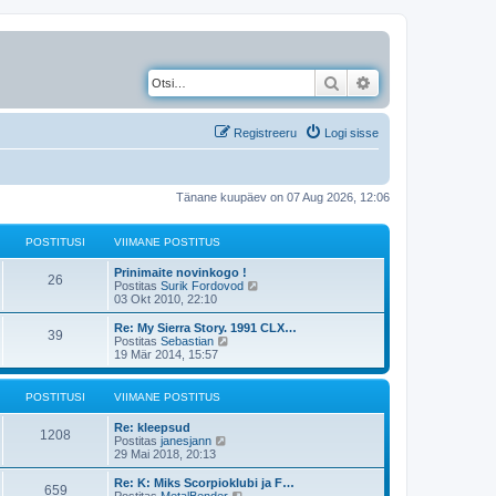
Otsi
Täiendatud otsing
Registreeru
Logi sisse
Tänane kuupäev on 07 Aug 2026, 12:06
POSTITUSI
VIIMANE POSTITUS
Prinimaite novinkogo !
26
V
Postitas
Surik Fordovod
a
03 Okt 2010, 22:10
a
t
Re: My Sierra Story. 1991 CLX…
39
a
V
Postitas
Sebastian
v
a
19 Mär 2014, 15:57
i
a
i
t
m
a
POSTITUSI
VIIMANE POSTITUS
a
v
s
i
Re: kleepsud
t
i
1208
V
Postitas
janesjann
p
m
a
29 Mai 2018, 20:13
o
a
a
s
s
t
Re: K: Miks Scorpioklubi ja F…
t
t
659
a
V
Postitas
MetalBender