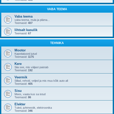
VABA TEEMA
Vaba teema
vaba teema, mula ja pläma...
Teemasid:
407
lihtsalt kasulik
Teemasid:
67
TEHNIKA
Mootor
Kapotialused jutud
Teemasid:
1175
Kere
Siia see, mis väljast paistab
Teemasid:
192
Veermik
Sillad, rehvid, veljed ja mis muu kõik auto all
Teemasid:
405
Sisu
Mees, vaata kus sa istud
Teemasid:
86
Elekter
Tuled, juhtmestik, elektroonika
Teemasid:
346