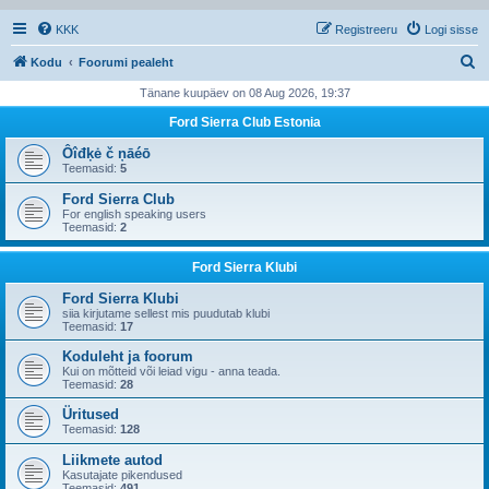
KKK
Registreeru
Logi sisse
O
Kodu
Foorumi pealeht
t
Tänane kuupäev on 08 Aug 2026, 19:37
s
Ford Sierra Club Estonia
i
Ôîđķė č ņāéō
Teemasid:
5
Ford Sierra Club
For english speaking users
Teemasid:
2
Ford Sierra Klubi
Ford Sierra Klubi
siia kirjutame sellest mis puudutab klubi
Teemasid:
17
Koduleht ja foorum
Kui on mõtteid või leiad vigu - anna teada.
Teemasid:
28
Üritused
Teemasid:
128
Liikmete autod
Kasutajate pikendused
Teemasid:
491