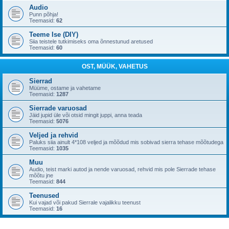
Audio
Punn põhja!
Teemasid:
62
Teeme Ise (DIY)
Siia teistele tutkimiseks oma õnnestunud aretused
Teemasid:
60
OST, MÜÜK, VAHETUS
Sierrad
Müüme, ostame ja vahetame
Teemasid:
1287
Sierrade varuosad
Jäid jupid üle või otsid mingit juppi, anna teada
Teemasid:
5076
Veljed ja rehvid
Paluks siia ainult 4*108 veljed ja mõõdud mis sobivad sierra tehase mõõtudega
Teemasid:
1035
Muu
Audio, teist marki autod ja nende varuosad, rehvid mis pole Sierrade tehase
mõõtu jne
Teemasid:
844
Teenused
Kui vajad või pakud Sierrale vajalikku teenust
Teemasid:
16