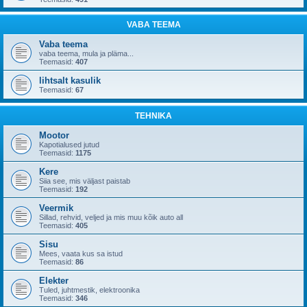
VABA TEEMA
Vaba teema
vaba teema, mula ja pläma...
Teemasid:
407
lihtsalt kasulik
Teemasid:
67
TEHNIKA
Mootor
Kapotialused jutud
Teemasid:
1175
Kere
Siia see, mis väljast paistab
Teemasid:
192
Veermik
Sillad, rehvid, veljed ja mis muu kõik auto all
Teemasid:
405
Sisu
Mees, vaata kus sa istud
Teemasid:
86
Elekter
Tuled, juhtmestik, elektroonika
Teemasid:
346