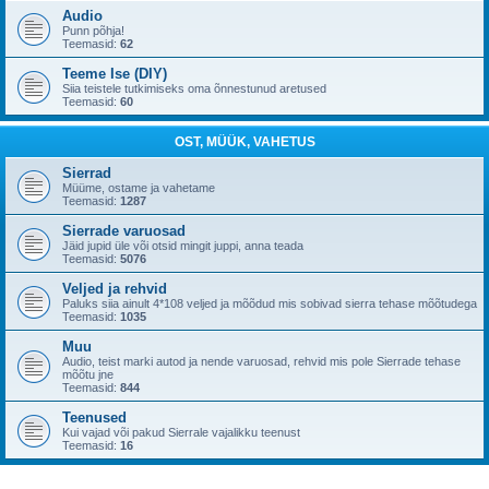
Audio
Punn põhja!
Teemasid:
62
Teeme Ise (DIY)
Siia teistele tutkimiseks oma õnnestunud aretused
Teemasid:
60
OST, MÜÜK, VAHETUS
Sierrad
Müüme, ostame ja vahetame
Teemasid:
1287
Sierrade varuosad
Jäid jupid üle või otsid mingit juppi, anna teada
Teemasid:
5076
Veljed ja rehvid
Paluks siia ainult 4*108 veljed ja mõõdud mis sobivad sierra tehase mõõtudega
Teemasid:
1035
Muu
Audio, teist marki autod ja nende varuosad, rehvid mis pole Sierrade tehase
mõõtu jne
Teemasid:
844
Teenused
Kui vajad või pakud Sierrale vajalikku teenust
Teemasid:
16