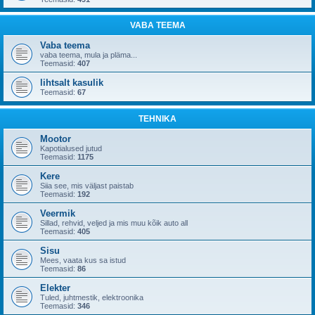
VABA TEEMA
Vaba teema
vaba teema, mula ja pläma...
Teemasid:
407
lihtsalt kasulik
Teemasid:
67
TEHNIKA
Mootor
Kapotialused jutud
Teemasid:
1175
Kere
Siia see, mis väljast paistab
Teemasid:
192
Veermik
Sillad, rehvid, veljed ja mis muu kõik auto all
Teemasid:
405
Sisu
Mees, vaata kus sa istud
Teemasid:
86
Elekter
Tuled, juhtmestik, elektroonika
Teemasid:
346