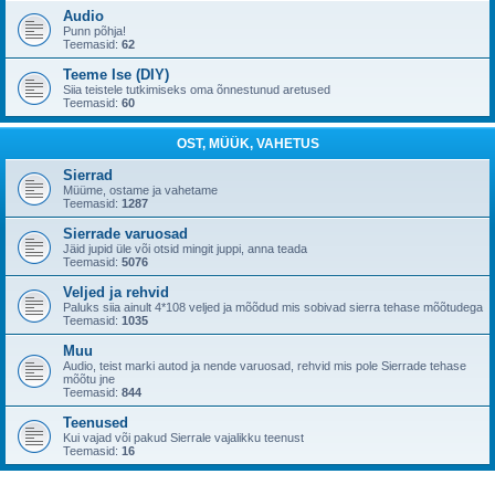
Audio
Punn põhja!
Teemasid:
62
Teeme Ise (DIY)
Siia teistele tutkimiseks oma õnnestunud aretused
Teemasid:
60
OST, MÜÜK, VAHETUS
Sierrad
Müüme, ostame ja vahetame
Teemasid:
1287
Sierrade varuosad
Jäid jupid üle või otsid mingit juppi, anna teada
Teemasid:
5076
Veljed ja rehvid
Paluks siia ainult 4*108 veljed ja mõõdud mis sobivad sierra tehase mõõtudega
Teemasid:
1035
Muu
Audio, teist marki autod ja nende varuosad, rehvid mis pole Sierrade tehase
mõõtu jne
Teemasid:
844
Teenused
Kui vajad või pakud Sierrale vajalikku teenust
Teemasid:
16