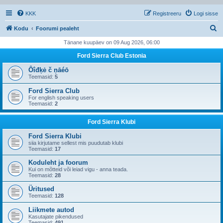
KKK
Registreeru
Logi sisse
O
Kodu
Foorumi pealeht
t
Tänane kuupäev on 09 Aug 2026, 06:00
s
Ford Sierra Club Estonia
i
Ôîđķė č ņāéō
Teemasid:
5
Ford Sierra Club
For english speaking users
Teemasid:
2
Ford Sierra Klubi
Ford Sierra Klubi
siia kirjutame sellest mis puudutab klubi
Teemasid:
17
Koduleht ja foorum
Kui on mõtteid või leiad vigu - anna teada.
Teemasid:
28
Üritused
Teemasid:
128
Liikmete autod
Kasutajate pikendused
Teemasid:
491