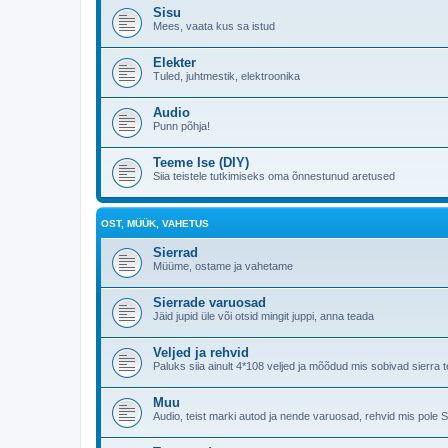
Sisu
Mees, vaata kus sa istud
Elekter
Tuled, juhtmestik, elektroonika
Audio
Punn põhja!
Teeme Ise (DIY)
Siia teistele tutkimiseks oma õnnestunud aretused
OST, MÜÜK, VAHETUS
Sierrad
Müüme, ostame ja vahetame
Sierrade varuosad
Jäid jupid üle või otsid mingit juppi, anna teada
Veljed ja rehvid
Paluks siia ainult 4*108 veljed ja mõõdud mis sobivad sierr
Muu
Audio, teist marki autod ja nende varuosad, rehvid mis pole 