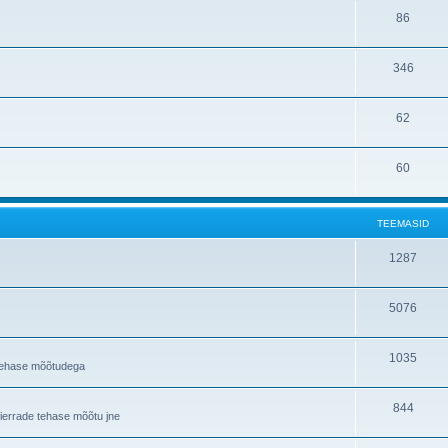
86
346
62
60
TEEMASID
1287
5076
1035
a tehase mõõtudega
844
Sierrade tehase mõõtu jne