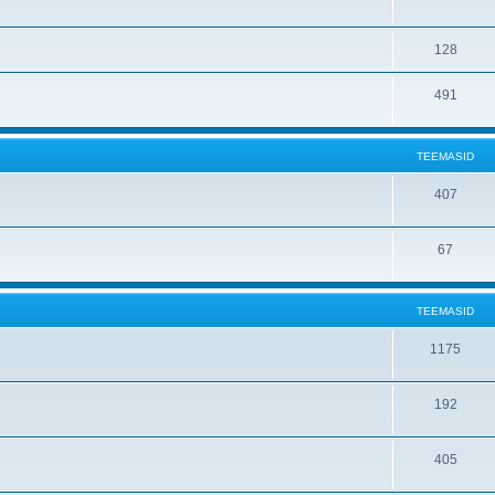
128
491
TEEMASID
407
67
TEEMASID
1175
192
405