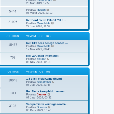
i
p
v
a
26 Mär 2019, 12:56
t
o
i
a
u
s
i
t
V
s
Postitas
Ruslan
t
5444
m
a
a
t
05 Veebr 2026, 23:12
i
a
v
a
t
s
i
t
u
Re: Ford Sierra 2.0i GT '91 a…
t
i
21906
a
s
V
Postitas
OnkelMats
p
m
v
t
a
22 Juul 2026, 11:37
o
a
i
a
s
s
i
t
t
t
m
a
i
POSTITUSI
VIIMANE POSTITUS
p
a
v
t
o
s
i
u
s
Re: Tiks sees sellega seoses …
t
i
15487
s
t
V
Postitas
OnkelMats
p
m
t
i
a
12 Nov 2021, 08:46
o
a
t
a
s
s
u
t
t
Re: Varuosad internetist
t
708
s
a
i
V
Postitas
sieraari
p
t
v
t
a
05 Nov 2018, 19:13
o
i
u
a
s
i
s
t
t
m
t
a
POSTITUSI
VIIMANE POSTITUS
i
a
v
t
s
i
u
1,8 diisli plokikaane tihend
t
i
10048
s
V
Postitas
rekkamees
p
m
t
a
03 Juul 2026, 23:43
o
a
a
s
s
t
Re: Sierra kere plekid, remon…
t
t
1311
a
V
Postitas
Jaanus
i
p
v
a
07 Jaan 2024, 03:31
t
o
i
a
u
s
i
t
s
Scorpa/Sierra võimuga roolila…
t
3103
m
a
V
t
Postitas
Sumisar
i
a
v
a
08 Dets 2023, 15:45
t
s
i
a
u