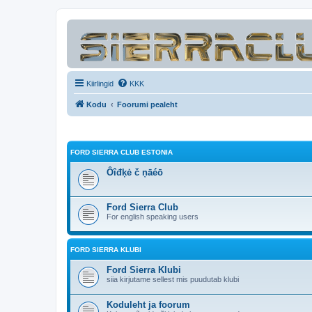
Kiirlingid
KKK
Kodu
Foorumi pealeht
FORD SIERRA CLUB ESTONIA
Ôîđķė č ņāéō
Ford Sierra Club
For english speaking users
FORD SIERRA KLUBI
Ford Sierra Klubi
siia kirjutame sellest mis puudutab klubi
Koduleht ja foorum