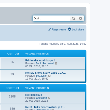
Otsi
Täiendatud otsing
Registreeru
Logi sisse
Tänane kuupäev on 07 Aug 2026, 14:57
POSTITUSI
VIIMANE POSTITUS
Prinimaite novinkogo !
26
V
Postitas
Surik Fordovod
a
03 Okt 2010, 22:10
a
t
Re: My Sierra Story. 1991 CLX…
39
a
V
Postitas
Sebastian
v
a
19 Mär 2014, 15:57
i
a
i
t
m
a
POSTITUSI
VIIMANE POSTITUS
a
v
s
i
Re: kleepsud
t
i
1208
V
Postitas
janesjann
p
m
a
29 Mai 2018, 20:13
o
a
a
s
s
t
Re: K: Miks Scorpioklubi ja F…
t
t
659
a
V
Postitas
MetalBender