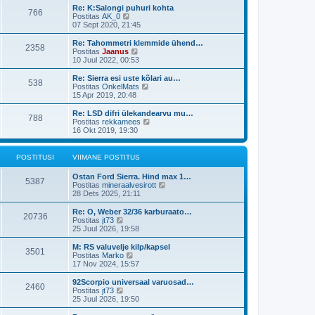
t
i
t
s
Re: K:Salongi puhuri kohta
p
766
m
a
V
t
Postitas
AK_0
o
a
v
a
07 Sept 2020, 21:45
s
s
i
a
t
t
i
t
Re: Tahommetri klemmide ühend…
i
p
2358
m
a
V
Postitas
Jaanus
t
o
a
v
a
10 Juul 2022, 00:53
u
s
s
i
a
s
t
t
i
t
Re: Sierra esi uste kõlari au…
t
i
p
538
m
a
V
Postitas
OnkelMats
t
o
a
v
a
15 Apr 2019, 20:48
u
s
s
i
a
s
t
t
i
t
Re: LSD difri ülekandearvu mu…
t
i
p
788
m
a
V
Postitas
rekkamees
t
o
a
v
a
16 Okt 2019, 19:30
u
s
s
i
a
s
t
t
i
t
t
i
p
m
a
POSTITUSI
VIIMANE POSTITUS
t
o
a
v
u
s
s
i
s
Ostan Ford Sierra. Hind max 1…
t
t
i
5387
t
V
Postitas
mineraalvesirott
i
p
m
a
28 Dets 2025, 21:11
t
o
a
a
u
s
s
t
s
Re: O, Weber 32/36 karburaato…
t
t
20736
a
V
t
Postitas
jt73
i
p
v
a
25 Juul 2026, 19:58
t
o
i
a
u
s
i
t
s
M: RS valuvelje kilp/kapsel
t
3501
m
a
V
t
Postitas
Marko
i
a
v
a
17 Nov 2024, 15:57
t
s
i
a
u
t
i
t
s
92Scorpio universaal varuosad…
p
2460
m
a
V
t
Postitas
jt73
o
a
v
a
25 Juul 2026, 19:50
s
s
i
a
t
t
i
t