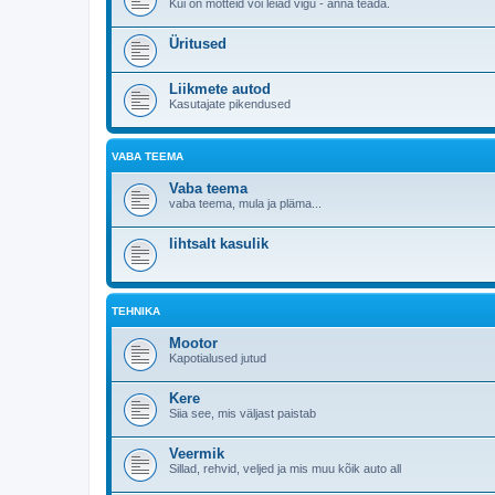
Kui on mõtteid või leiad vigu - anna teada.
Üritused
Liikmete autod
Kasutajate pikendused
VABA TEEMA
Vaba teema
vaba teema, mula ja pläma...
lihtsalt kasulik
TEHNIKA
Mootor
Kapotialused jutud
Kere
Siia see, mis väljast paistab
Veermik
Sillad, rehvid, veljed ja mis muu kõik auto all