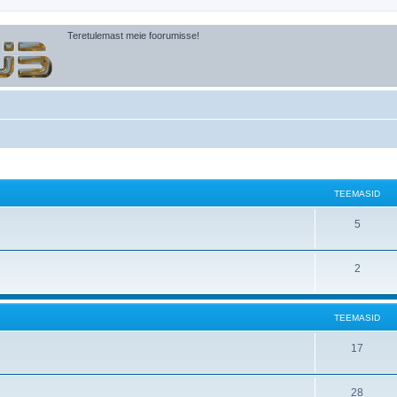
Teretulemast meie foorumisse!
TEEMASID
5
2
TEEMASID
17
28