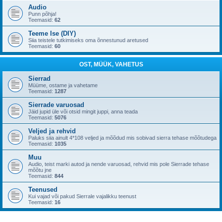
Audio
Punn põhja!
Teemasid:
62
Teeme Ise (DIY)
Siia teistele tutkimiseks oma õnnestunud aretused
Teemasid:
60
OST, MÜÜK, VAHETUS
Sierrad
Müüme, ostame ja vahetame
Teemasid:
1287
Sierrade varuosad
Jäid jupid üle või otsid mingit juppi, anna teada
Teemasid:
5076
Veljed ja rehvid
Paluks siia ainult 4*108 veljed ja mõõdud mis sobivad sierra tehase mõõtudega
Teemasid:
1035
Muu
Audio, teist marki autod ja nende varuosad, rehvid mis pole Sierrade tehase
mõõtu jne
Teemasid:
844
Teenused
Kui vajad või pakud Sierrale vajalikku teenust
Teemasid:
16