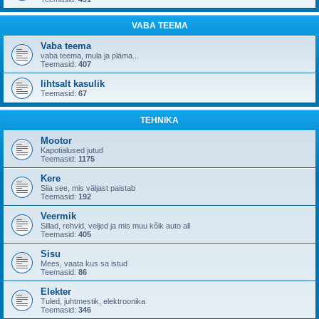
VABA TEEMA
Vaba teema
vaba teema, mula ja pläma...
Teemasid:
407
lihtsalt kasulik
Teemasid:
67
TEHNIKA
Mootor
Kapotialused jutud
Teemasid:
1175
Kere
Siia see, mis väljast paistab
Teemasid:
192
Veermik
Sillad, rehvid, veljed ja mis muu kõik auto all
Teemasid:
405
Sisu
Mees, vaata kus sa istud
Teemasid:
86
Elekter
Tuled, juhtmestik, elektroonika
Teemasid:
346