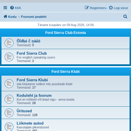
KKK
Registreeru
Logi sisse
O
Kodu
Foorumi pealeht
t
Tänane kuupäev on 09 Aug 2026, 14:56
s
Ford Sierra Club Estonia
i
Ôîđķė č ņāéō
Teemasid:
5
Ford Sierra Club
For english speaking users
Teemasid:
2
Ford Sierra Klubi
Ford Sierra Klubi
siia kirjutame sellest mis puudutab klubi
Teemasid:
17
Koduleht ja foorum
Kui on mõtteid või leiad vigu - anna teada.
Teemasid:
28
Üritused
Teemasid:
128
Liikmete autod
Kasutajate pikendused
Teemasid:
491