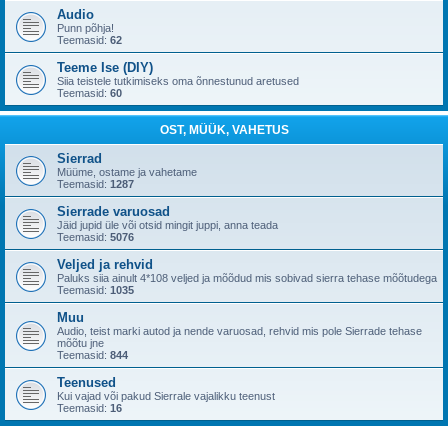
Audio
Punn põhja!
Teemasid:
62
Teeme Ise (DIY)
Siia teistele tutkimiseks oma õnnestunud aretused
Teemasid:
60
OST, MÜÜK, VAHETUS
Sierrad
Müüme, ostame ja vahetame
Teemasid:
1287
Sierrade varuosad
Jäid jupid üle või otsid mingit juppi, anna teada
Teemasid:
5076
Veljed ja rehvid
Paluks siia ainult 4*108 veljed ja mõõdud mis sobivad sierra tehase mõõtudega
Teemasid:
1035
Muu
Audio, teist marki autod ja nende varuosad, rehvid mis pole Sierrade tehase
mõõtu jne
Teemasid:
844
Teenused
Kui vajad või pakud Sierrale vajalikku teenust
Teemasid:
16