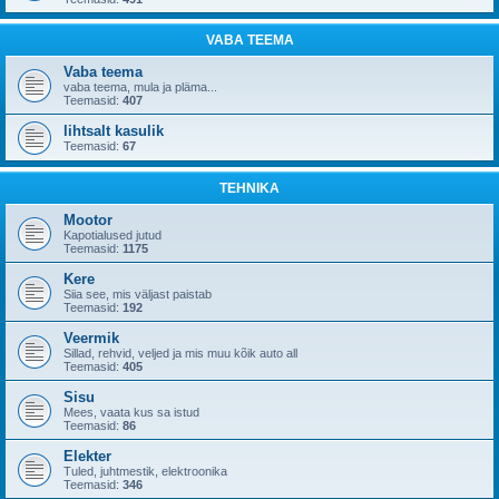
VABA TEEMA
Vaba teema
vaba teema, mula ja pläma...
Teemasid:
407
lihtsalt kasulik
Teemasid:
67
TEHNIKA
Mootor
Kapotialused jutud
Teemasid:
1175
Kere
Siia see, mis väljast paistab
Teemasid:
192
Veermik
Sillad, rehvid, veljed ja mis muu kõik auto all
Teemasid:
405
Sisu
Mees, vaata kus sa istud
Teemasid:
86
Elekter
Tuled, juhtmestik, elektroonika
Teemasid:
346