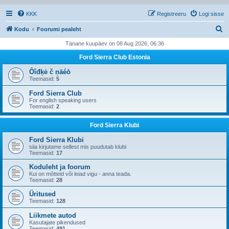
KKK
Registreeru
Logi sisse
O
Kodu
Foorumi pealeht
t
Tänane kuupäev on 08 Aug 2026, 06:36
s
Ford Sierra Club Estonia
i
Ôîđķė č ņāéō
Teemasid:
5
Ford Sierra Club
For english speaking users
Teemasid:
2
Ford Sierra Klubi
Ford Sierra Klubi
siia kirjutame sellest mis puudutab klubi
Teemasid:
17
Koduleht ja foorum
Kui on mõtteid või leiad vigu - anna teada.
Teemasid:
28
Üritused
Teemasid:
128
Liikmete autod
Kasutajate pikendused
Teemasid:
491