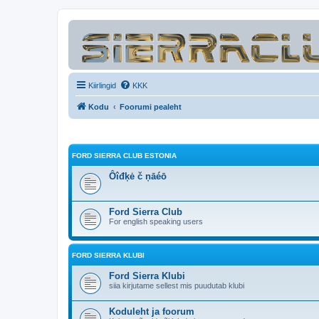
Kiirlingid
KKK
Kodu
Foorumi pealeht
FORD SIERRA CLUB ESTONIA
Ôîđķė č ņāéō
Ford Sierra Club
For english speaking users
FORD SIERRA KLUBI
Ford Sierra Klubi
siia kirjutame sellest mis puudutab klubi
Koduleht ja foorum