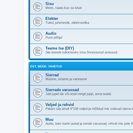
Sisu
Mees, vaata kus sa istud
Elekter
Tuled, juhtmestik, elektroonika
Audio
Punn põhja!
Teeme Ise (DIY)
Siia teistele tutkimiseks oma õnnestunud aretused
OST, MÜÜK, VAHETUS
Sierrad
Müüme, ostame ja vahetame
Sierrade varuosad
Jäid jupid üle või otsid mingit juppi, anna teada
Veljed ja rehvid
Paluks siia ainult 4*108 veljed ja mõõdud mis sobivad sierr
Muu
Audio, teist marki autod ja nende varuosad, rehvid mis pole 