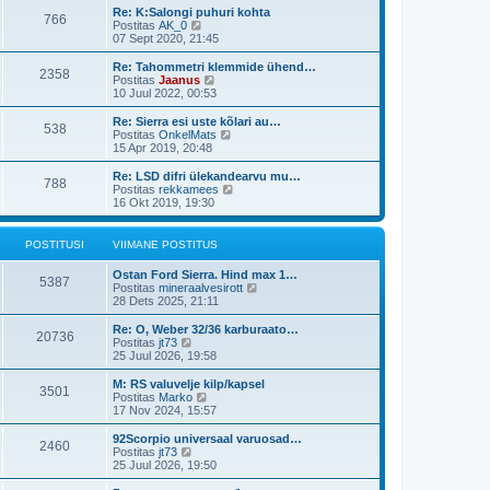
t
i
t
s
Re: K:Salongi puhuri kohta
p
766
m
a
V
t
Postitas
AK_0
o
a
v
a
07 Sept 2020, 21:45
s
s
i
a
t
t
i
t
Re: Tahommetri klemmide ühend…
i
p
2358
m
a
V
Postitas
Jaanus
t
o
a
v
a
10 Juul 2022, 00:53
u
s
s
i
a
s
t
t
i
t
Re: Sierra esi uste kõlari au…
t
i
p
538
m
a
V
Postitas
OnkelMats
t
o
a
v
a
15 Apr 2019, 20:48
u
s
s
i
a
s
t
t
i
t
Re: LSD difri ülekandearvu mu…
t
i
p
788
m
a
V
Postitas
rekkamees
t
o
a
v
a
16 Okt 2019, 19:30
u
s
s
i
a
s
t
t
i
t
t
i
p
m
a
POSTITUSI
VIIMANE POSTITUS
t
o
a
v
u
s
s
i
s
Ostan Ford Sierra. Hind max 1…
t
t
i
5387
t
V
Postitas
mineraalvesirott
i
p
m
a
28 Dets 2025, 21:11
t
o
a
a
u
s
s
t
s
Re: O, Weber 32/36 karburaato…
t
t
20736
a
V
t
Postitas
jt73
i
p
v
a
25 Juul 2026, 19:58
t
o
i
a
u
s
i
t
s
M: RS valuvelje kilp/kapsel
t
3501
m
a
V
t
Postitas
Marko
i
a
v
a
17 Nov 2024, 15:57
t
s
i
a
u
t
i
t
s
92Scorpio universaal varuosad…
p
2460
m
a
V
t
Postitas
jt73
o
a
v
a
25 Juul 2026, 19:50
s
s
i
a
t
t
i
t