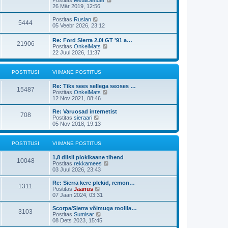
i
p
v
a
26 Mär 2019, 12:56
t
o
i
a
u
s
i
t
V
s
Postitas
Ruslan
t
5444
m
a
a
t
05 Veebr 2026, 23:12
i
a
v
a
t
s
i
t
u
Re: Ford Sierra 2.0i GT '91 a…
t
i
21906
a
s
V
Postitas
OnkelMats
p
m
v
t
a
22 Juul 2026, 11:37
o
a
i
a
s
s
i
t
t
t
m
a
i
POSTITUSI
VIIMANE POSTITUS
p
a
v
t
o
s
i
u
s
Re: Tiks sees sellega seoses …
t
i
15487
s
t
V
Postitas
OnkelMats
p
m
t
i
a
12 Nov 2021, 08:46
o
a
t
a
s
s
u
t
t
Re: Varuosad internetist
t
708
s
a
i
V
Postitas
sieraari
p
t
v
t
a
05 Nov 2018, 19:13
o
i
u
a
s
i
s
t
t
m
t
a
POSTITUSI
VIIMANE POSTITUS
i
a
v
t
s
i
u
1,8 diisli plokikaane tihend
t
i
10048
s
V
Postitas
rekkamees
p
m
t
a
03 Juul 2026, 23:43
o
a
a
s
s
t
Re: Sierra kere plekid, remon…
t
t
1311
a
V
Postitas
Jaanus
i
p
v
a
07 Jaan 2024, 03:31
t
o
i
a
u
s
i
t
s
Scorpa/Sierra võimuga roolila…
t
3103
m
a
V
t
Postitas
Sumisar
i
a
v
a
08 Dets 2023, 15:45
t
s
i
a
u