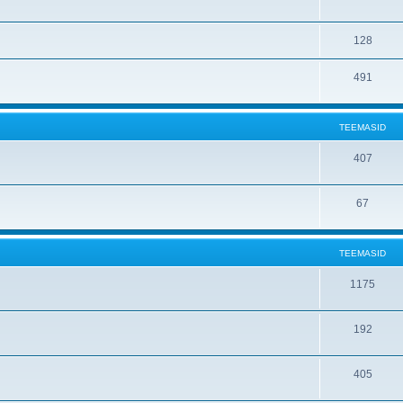
128
491
TEEMASID
407
67
TEEMASID
1175
192
405