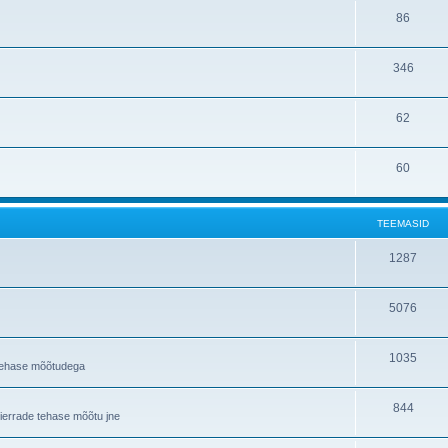
86
346
62
60
TEEMASID
1287
5076
1035
a tehase mõõtudega
844
Sierrade tehase mõõtu jne