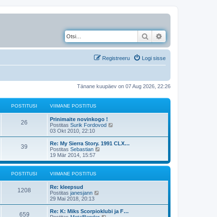
Otsi
Täiendatud otsing
Registreeru
Logi sisse
Tänane kuupäev on 07 Aug 2026, 22:26
POSTITUSI
VIIMANE POSTITUS
Prinimaite novinkogo !
26
V
Postitas
Surik Fordovod
a
03 Okt 2010, 22:10
a
t
Re: My Sierra Story. 1991 CLX…
39
a
V
Postitas
Sebastian
v
a
19 Mär 2014, 15:57
i
a
i
t
m
a
POSTITUSI
VIIMANE POSTITUS
a
v
s
i
Re: kleepsud
t
i
1208
V
Postitas
janesjann
p
m
a
29 Mai 2018, 20:13
o
a
a
s
s
t
Re: K: Miks Scorpioklubi ja F…
t
t
659
a
V
Postitas
MetalBender