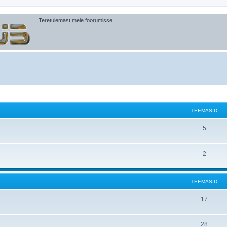
Teretulemast meie foorumisse!
TEEMASID
5
2
TEEMASID
17
28