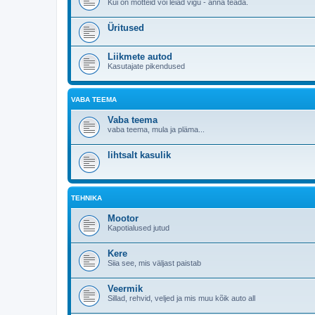
Kui on mõtteid või leiad vigu - anna teada.
Üritused
Liikmete autod
Kasutajate pikendused
VABA TEEMA
Vaba teema
vaba teema, mula ja pläma...
lihtsalt kasulik
TEHNIKA
Mootor
Kapotialused jutud
Kere
Siia see, mis väljast paistab
Veermik
Sillad, rehvid, veljed ja mis muu kõik auto all